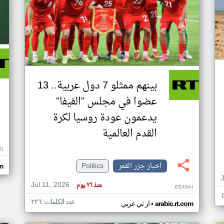
بينهم ممثلو 7 دول عربية.. 13
عضوا في مجلس "الفيفا"
يدعمون عودة روسيا لكرة
القدم العالمية
ZI
اخبار جزر القمر
Politics
om
Jul 11, 2026
منذ ٢٦ يوم
EE45AI
عدد الكلمات: ٢٢٦
•
arabic.rt.com
ار تي عربي