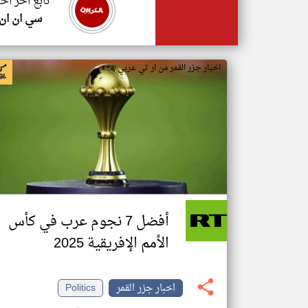
تابع اخر اخب
سي ان ان
اخبار جزر القمر من ار تي عربي
أفضل 7 نجوم عرب في كأس
الأمم الإفريقية 2025
اخبار جزر القمر
Politics