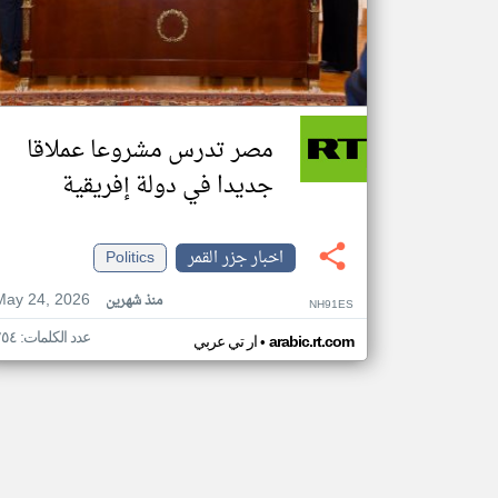
مصر تدرس مشروعا عملاقا
جديدا في دولة إفريقية
اخبار جزر القمر
Politics
May 24, 2026
منذ شهرين
NH91ES
عدد الكلمات: ٢٥٤
•
arabic.rt.com
ار تي عربي