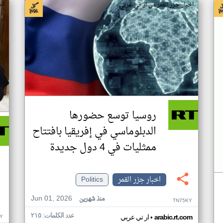
اخبار جزر القمر من ار تي عربي
اخ
روسيا توسع حضورها
الدبلوماسي في إفريقيا بافتتاح
ممثليات في 4 دول جديدة
اخبار جزر القمر
Politics
Jun 01, 2026
منذ شهرين
TN75KY
عدد الكلمات: ٢١٥
•
Y
arabic.rt.com
ار تي عربي