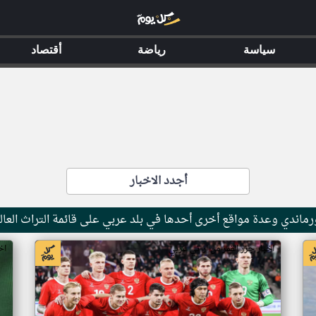
سياسة
رياضة
أقتصاد
أجدد الاخبار
ماندي وعدة مواقع أخرى أحدها في بلد عربي على قائمة التراث العال
اخبار جزر القمر من ار تي عربي
اخ