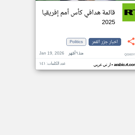
قائمة هدافي كأس أمم إفريقيا
2025
اخبار جزر القمر
Politics
Jan 19, 2026
منذ ٦ أشهر
QG60Y
عدد الكلمات: ١٤١
•
arabic.rt.c
ار تي عربي