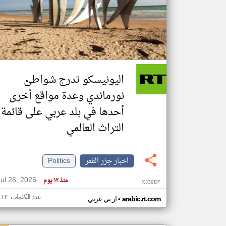
تعبر
المقالات
الموجوده
هنا عن
وجهة
اليونيسكو تدرج شواطئ
نظر
كاتبيها.
نورماندي وعدة مواقع أخرى
أحدها في بلد عربي على قائمة
التراث العالمي
اخبار جزر القمر
Politics
Jul 26, 2026
منذ ١٢ يوم
XJ39DF
عدد الكلمات: ٤١٢
•
arabic.rt.com
ار تي عربي