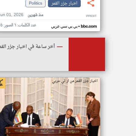
اخبار جزر القمر
Politics
Jun 01, 2026
منذ شهرين
PF63IT
عدد الكلمات: ٦ الصور: ٢٥
•
bbc.com
بي بي سي عربي
أخر ساعة في اخبار جزر القم
اخبار جزر القمر من ار تي عربي