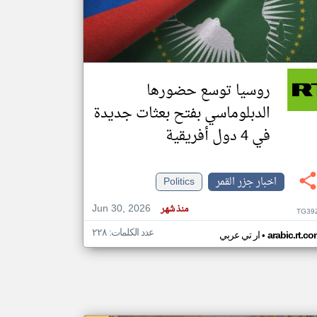
klyoum.com
تغيير الدولة
مصادر الأخبار من جزر القمر
روسيا توسع حضورها
اخبار جزر القمر على مدار الساعة
الدبلوماسي بفتح بعثات جديدة
أهم اخبار جزر القمر العاجلة والمباشرة
في 4 دول أفريقية
اخبار جزر القمر
Politics
Jun 30, 2026
منذ شهر
TG39
عدد الكلمات: ٢٢٨
•
arabic.rt.c
ار تي عربي