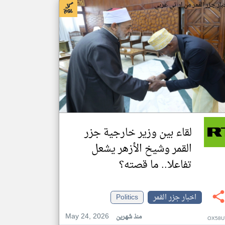
بار جزر القمر من ار تي عربي
لقاء بين وزير خارجية جزر
القمر وشيخ الأزهر يشعل
تفاعلا.. ما قصته؟
اخبار جزر القمر
Politics
May 24, 2026
منذ شهرين
OX58U