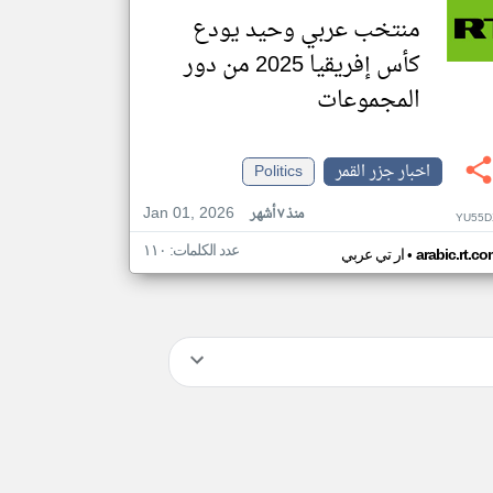
منتخب عربي وحيد يودع
كأس إفريقيا 2025 من دور
المجموعات
اخبار جزر القمر
Politics
Jan 01, 2026
منذ ٧ أشهر
YU55D
عدد الكلمات: ١١٠
•
arabic.rt.c
ار تي عربي