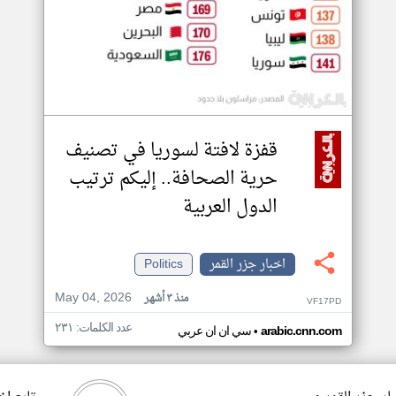
قفزة لافتة لسوريا في تصنيف
حرية الصحافة.. إليكم ترتيب
الدول العربية
اخبار جزر القمر
Politics
May 04, 2026
منذ ٣ أشهر
VF17PD
عدد الكلمات: ٢٣١
•
arabic.cnn.com
سي ان ان عربي