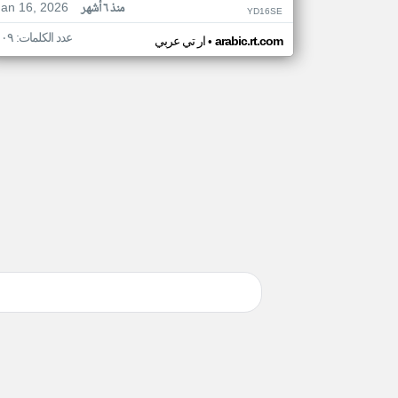
Jan 16, 2026
منذ ٦ أشهر
YD16SE
عدد الكلمات: ١٠٩
•
arabic.rt.com
ار تي عربي