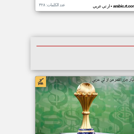
عدد الكلمات: ٣٢٨
•
arabic.rt.c
ار تي عربي
بار جزر القمر من ار تي عربي