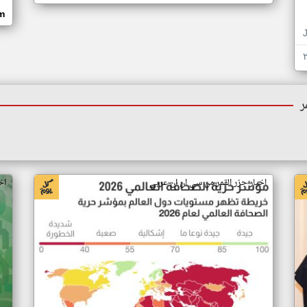
om
ر
اخبار جزر القمر من سي ان ان عربي
اخ