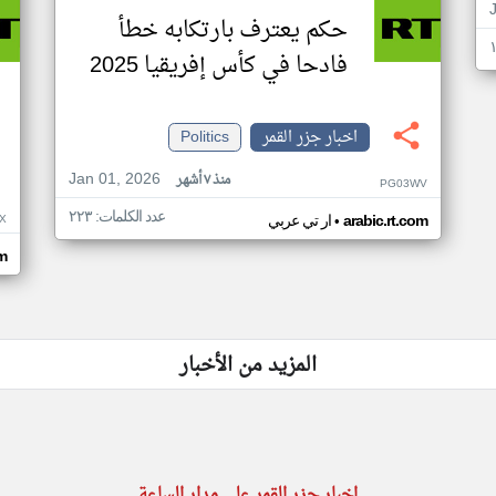
حكم يعترف بارتكابه خطأ
فادحا في كأس إفريقيا 2025
اخبار جزر القمر
Politics
Jan 01, 2026
منذ ٧ أشهر
PG03WV
عدد الكلمات: ٢٢٣
•
X
arabic.rt.com
ار تي عربي
om
المزيد من الأخبار
اخبار جزر القمر على مدار الساعة