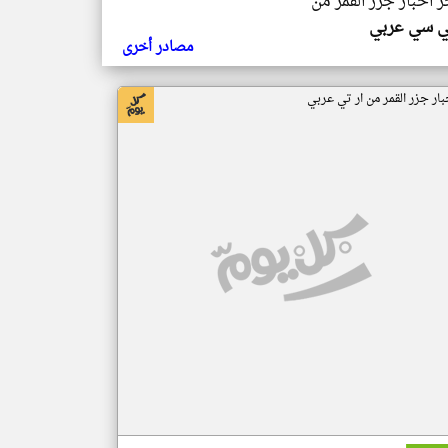
ر اخبار جزر القمر من
ي سي عربي
مصادر أخرى
بار جزر القمر من ار تي عربي