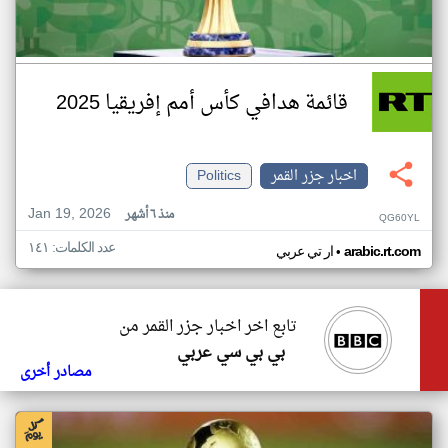
قائمة هدافي كأس أمم إفريقيا 2025
اخبار جزر القمر
Politics
Jan 19, 2026
منذ ٦ أشهر
QG60YL
عدد الكلمات: ١٤١
•
arabic.rt.com
ار تي عربي
تابع اخر اخبار جزر القمر من
بي بي سي عربي
مصادر أخرى