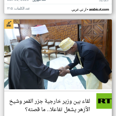
منذ شهرين
TN75KY
عدد الكلمات: ٢١٥
•
arabic.rt.com
ار تي عربي
لقاء بين وزير خارجية جزر القمر وشيخ
الأزهر يشعل تفاعلا.. ما قصته؟