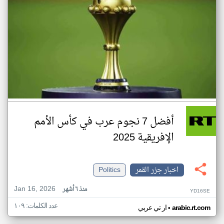
أفضل 7 نجوم عرب في كأس الأمم
الإفريقية 2025
اخبار جزر القمر
Politics
Jan 16, 2026
منذ ٦ أشهر
YD16SE
عدد الكلمات: ١٠٩
•
arabic.rt.com
ار تي عربي