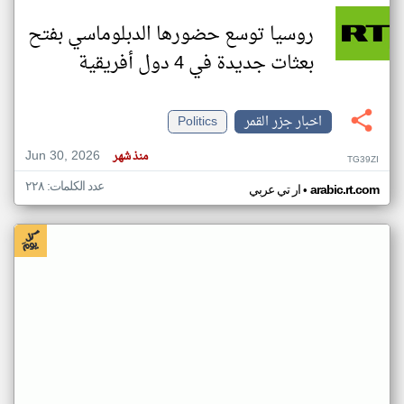
روسيا توسع حضورها الدبلوماسي بفتح
بعثات جديدة في 4 دول أفريقية
اخبار جزر القمر
Politics
Jun 30, 2026
منذ شهر
TG39ZI
عدد الكلمات: ٢٢٨
•
arabic.rt.com
ار تي عربي