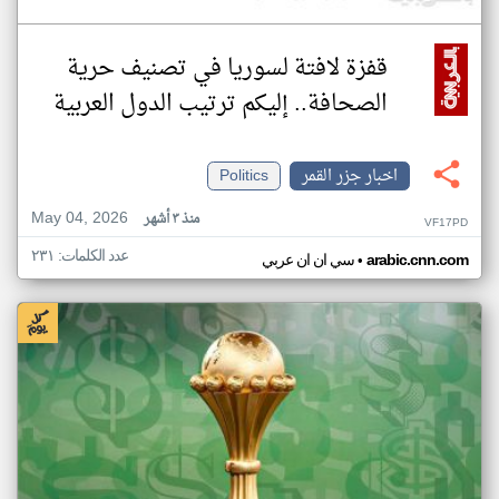
قفزة لافتة لسوريا في تصنيف حرية
الصحافة.. إليكم ترتيب الدول العربية
اخبار جزر القمر
Politics
May 04, 2026
منذ ٣ أشهر
VF17PD
عدد الكلمات: ٢٣١
•
arabic.cnn.com
سي ان ان عربي