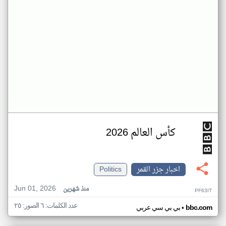
كأس العالم 2026
اخبار جزر القمر
Politics
Jun 01, 2026
منذ شهرين
PF63IT
عدد الكلمات: ٦ الصور: ٢٥
•
bbc.com
بي بي سي عربي