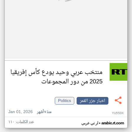
منتخب عربي وحيد يودع كأس إفريقيا
2025 من دور المجموعات
اخبار جزر القمر
Politics
Jan 01, 2026
منذ ٧ أشهر
YU55DX
عدد الكلمات: ١١٠
•
arabic.rt.com
ار تي عربي