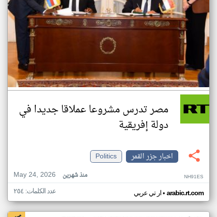
مصر تدرس مشروعا عملاقا جديدا في
دولة إفريقية
اخبار جزر القمر
Politics
May 24, 2026
منذ شهرين
NH91ES
عدد الكلمات: ٢٥٤
•
arabic.rt.com
ار تي عربي