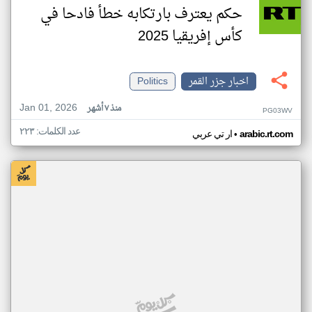
حكم يعترف بارتكابه خطأ فادحا في
كأس إفريقيا 2025
اخبار جزر القمر
Politics
Jan 01, 2026
منذ ٧ أشهر
PG03WV
عدد الكلمات: ٢٢٣
•
arabic.rt.com
ار تي عربي