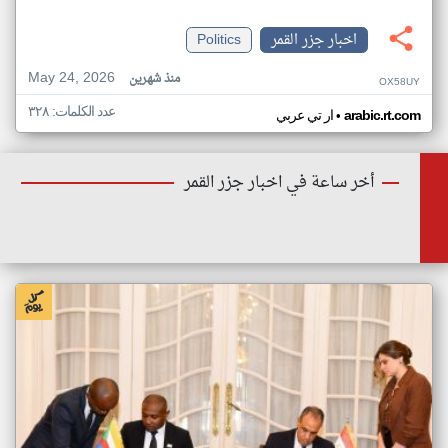
اخبار جزر القمر
Politics
May 24, 2026
منذ شهرين
OX58UY
عدد الكلمات: ٣٢٨
•
arabic.rt.com
ار تي عربي
أخر ساعة في اخبار جزر القمر