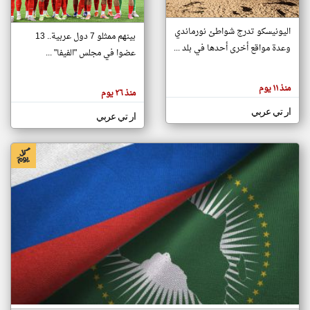
اليونيسكو تدرج شواطئ نورماندي
بينهم ممثلو 7 دول عربية.. 13
klyoum.com
وعدة مواقع أخرى أحدها في بلد ...
تغيير الدولة
عضوا في مجلس "الفيفا" ...
تعبر
مصادر الأخبار من جزر القمر
المقالات
الموجوده
اخبار جزر القمر على مدار الساعة
منذ ١١ يوم
هنا عن
منذ ٢٦ يوم
وجهة
نظر
أهم اخبار جزر القمر العاجلة والمباشرة
ار تي عربي
كاتبيها.
ار تي عربي