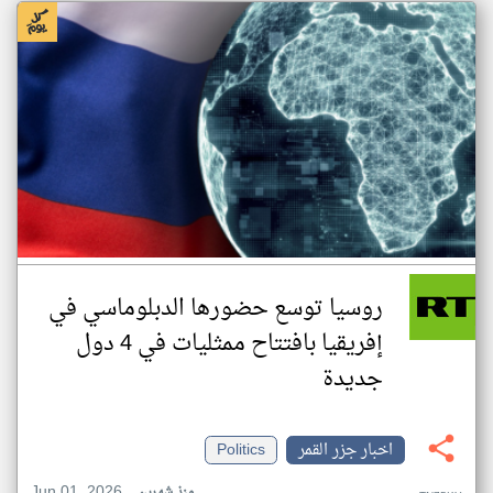
روسيا توسع حضورها الدبلوماسي في
إفريقيا بافتتاح ممثليات في 4 دول
جديدة
اخبار جزر القمر
Politics
Jun 01, 2026