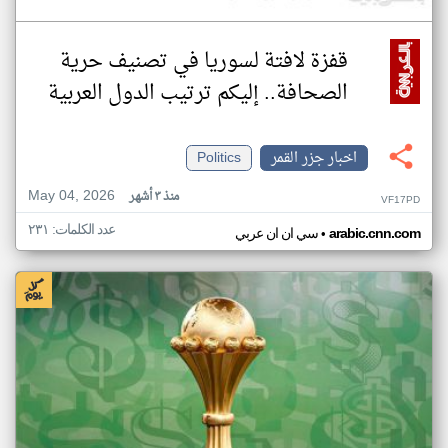
قفزة لافتة لسوريا في تصنيف حرية
الصحافة.. إليكم ترتيب الدول العربية
اخبار جزر القمر
Politics
May 04, 2026
منذ ٣ أشهر
VF17PD
عدد الكلمات: ٢٣١
•
arabic.cnn.com
سي ان ان عربي