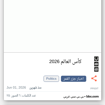
كأس العالم 2026
اخبار جزر القمر
Politics
Jun 01, 2026
منذ شهرين
PF63IT
عدد الكلمات: ٦ الصور: ٢٥
•
bbc.com
بي بي سي عربي