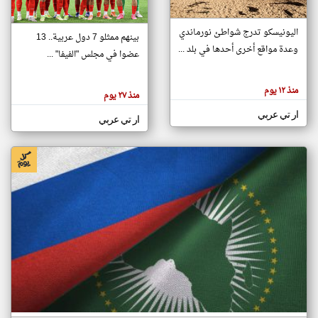
اليونيسكو تدرج شواطئ نورماندي
بينهم ممثلو 7 دول عربية.. 13
klyoum.com
وعدة مواقع أخرى أحدها في بلد ...
تغيير الدولة
عضوا في مجلس "الفيفا" ...
تعبر
مصادر الأخبار من جزر القمر
المقالات
الموجوده
اخبار جزر القمر على مدار الساعة
منذ ١٢ يوم
هنا عن
منذ ٢٧ يوم
وجهة
نظر
أهم اخبار جزر القمر العاجلة والمباشرة
ار تي عربي
كاتبيها.
ار تي عربي