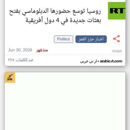
روسيا توسع حضورها الدبلوماسي بفتح
بعثات جديدة في 4 دول أفريقية
اخبار جزر القمر
Politics
Jun 30, 2026
منذ شهر
TG39ZI
عدد الكلمات: ٢٢٨
•
arabic.rt.com
ار تي عربي