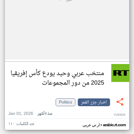
منتخب عربي وحيد يودع كأس إفريقيا
2025 من دور المجموعات
اخبار جزر القمر
Politics
Jan 01, 2026
منذ ٧ أشهر
YU55DX
عدد الكلمات: ١١٠
•
arabic.rt.com
ار تي عربي