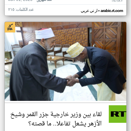
منذ شهرين
TN75KY
عدد الكلمات: ٢١٥
•
arabic.rt.com
ار تي عربي
لقاء بين وزير خارجية جزر القمر وشيخ
الأزهر يشعل تفاعلا.. ما قصته؟