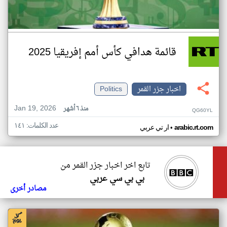
قائمة هدافي كأس أمم إفريقيا 2025
اخبار جزر القمر
Politics
Jan 19, 2026
منذ ٦ أشهر
QG60YL
عدد الكلمات: ١٤١
•
arabic.rt.com
ار تي عربي
تابع اخر اخبار جزر القمر من
بي بي سي عربي
مصادر أخرى