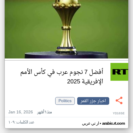
أفضل 7 نجوم عرب في كأس الأمم
الإفريقية 2025
اخبار جزر القمر
Politics
Jan 16, 2026
منذ ٦ أشهر
YD16SE
عدد الكلمات: ١٠٩
•
arabic.rt.com
ار تي عربي