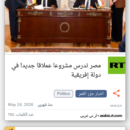
مصر تدرس مشروعا عملاقا جديدا في
دولة إفريقية
اخبار جزر القمر
Politics
May 24, 2026
منذ شهرين
NH91ES
عدد الكلمات: ٢٥٤
•
arabic.rt.com
ار تي عربي