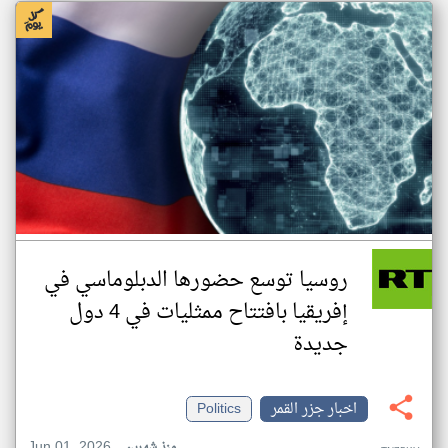
روسيا توسع حضورها الدبلوماسي في
إفريقيا بافتتاح ممثليات في 4 دول
جديدة
اخبار جزر القمر
Politics
Jun 01, 2026