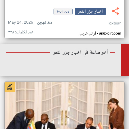
اخبار جزر القمر
Politics
May 24, 2026
منذ شهرين
OX58UY
عدد الكلمات: ٣٢٨
•
arabic.rt.com
ار تي عربي
أخر ساعة في اخبار جزر القمر