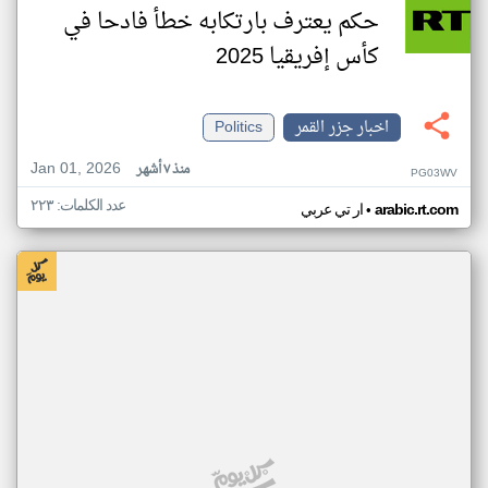
حكم يعترف بارتكابه خطأ فادحا في
كأس إفريقيا 2025
اخبار جزر القمر
Politics
Jan 01, 2026
منذ ٧ أشهر
PG03WV
عدد الكلمات: ٢٢٣
•
arabic.rt.com
ار تي عربي