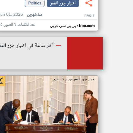
اخبار جزر القمر
Politics
Jun 01, 2026
منذ شهرين
PF63IT
عدد الكلمات: ٦ الصور: ٢٥
•
bbc.com
بي بي سي عربي
أخر ساعة في اخبار جزر القم
اخبار جزر القمر من ار تي عربي