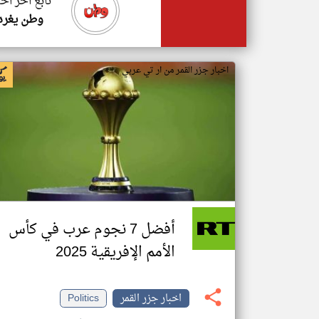
تابع اخر اخب
وطن يغرد
اخبار جزر القمر من ار تي عربي
أفضل 7 نجوم عرب في كأس
الأمم الإفريقية 2025
اخبار جزر القمر
Politics