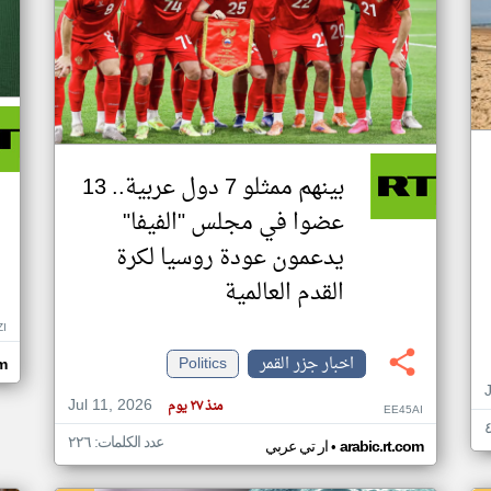
بينهم ممثلو 7 دول عربية.. 13
عضوا في مجلس "الفيفا"
يدعمون عودة روسيا لكرة
القدم العالمية
ZI
اخبار جزر القمر
Politics
om
Jul 11, 2026
منذ ٢٧ يوم
EE45AI
عدد الكلمات: ٢٢٦
•
arabic.rt.com
ار تي عربي