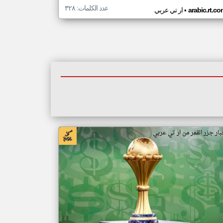
عدد الكلمات: ٣٢٨
•
arabic.rt.c
ار تي عربي
بار جزر القمر من ار تي عربي