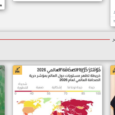
om
ر
اخبار جزر القمر من سي ان ان عربي
اخ