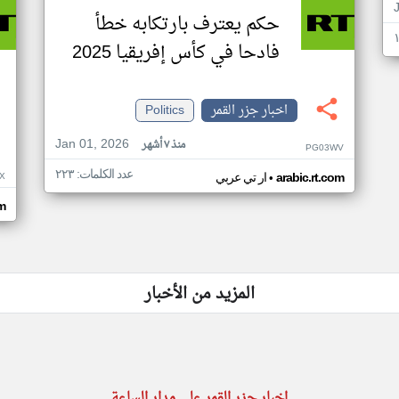
حكم يعترف بارتكابه خطأ
فادحا في كأس إفريقيا 2025
اخبار جزر القمر
Politics
Jan 01, 2026
منذ ٧ أشهر
PG03WV
عدد الكلمات: ٢٢٣
•
X
arabic.rt.com
ار تي عربي
om
المزيد من الأخبار
اخبار جزر القمر على مدار الساعة