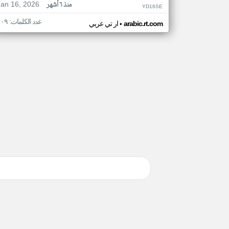
Jan 16, 2026
منذ ٦ أشهر
YD16SE
عدد الكلمات: ١٠٩
•
arabic.rt.com
ار تي عربي