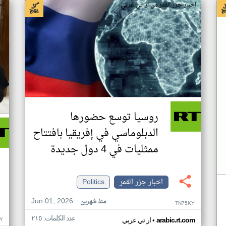
اخبار جزر القمر من ار تي عربي
اخ
روسيا توسع حضورها
الدبلوماسي في إفريقيا بافتتاح
ممثليات في 4 دول جديدة
اخبار جزر القمر
Politics
Jun 01, 2026
منذ شهرين
TN75KY
عدد الكلمات: ٢١٥
•
Y
arabic.rt.com
ار تي عربي