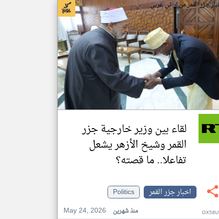
بار جزر القمر من ار تي عربي
لقاء بين وزير خارجية جزر
القمر وشيخ الأزهر يشعل
تفاعلا.. ما قصته؟
اخبار جزر القمر
Politics
May 24, 2026
منذ شهرين
OX58U