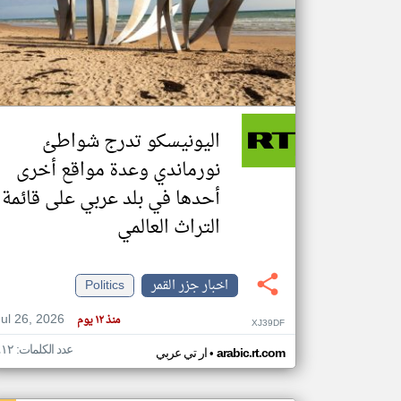
تعبر
المقالات
الموجوده
هنا عن
وجهة
اليونيسكو تدرج شواطئ
نظر
كاتبيها.
نورماندي وعدة مواقع أخرى
أحدها في بلد عربي على قائمة
التراث العالمي
اخبار جزر القمر
Politics
Jul 26, 2026
منذ ١٢ يوم
XJ39DF
عدد الكلمات: ٤١٢
•
arabic.rt.com
ار تي عربي