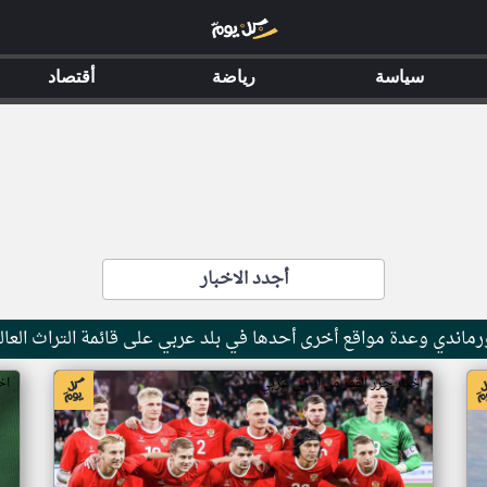
سياسة
رياضة
أقتصاد
أجدد الاخبار
ماندي وعدة مواقع أخرى أحدها في بلد عربي على قائمة التراث العال
اخبار جزر القمر من ار تي عربي
اخ