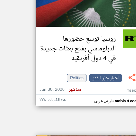
klyoum.com
تغيير الدولة
مصادر الأخبار من جزر القمر
روسيا توسع حضورها
اخبار جزر القمر على مدار الساعة
الدبلوماسي بفتح بعثات جديدة
أهم اخبار جزر القمر العاجلة والمباشرة
في 4 دول أفريقية
اخبار جزر القمر
Politics
Jun 30, 2026
منذ شهر
TG39
عدد الكلمات: ٢٢٨
•
arabic.rt.c
ار تي عربي