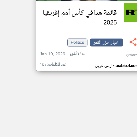
قائمة هدافي كأس أمم إفريقيا
2025
اخبار جزر القمر
Politics
Jan 19, 2026
منذ ٦ أشهر
QG60Y
عدد الكلمات: ١٤١
•
arabic.rt.c
ار تي عربي