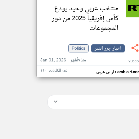
منتخب عربي وحيد يودع
كأس إفريقيا 2025 من دور
المجموعات
اخبار جزر القمر
Politics
Jan 01, 2026
منذ ٧ أشهر
YU55D
عدد الكلمات: ١١٠
•
arabic.rt.c
ار تي عربي