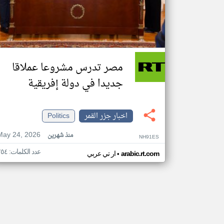
مصر تدرس مشروعا عملاقا
جديدا في دولة إفريقية
اخبار جزر القمر
Politics
May 24, 2026
منذ شهرين
NH91ES
عدد الكلمات: ٢٥٤
•
arabic.rt.com
ار تي عربي