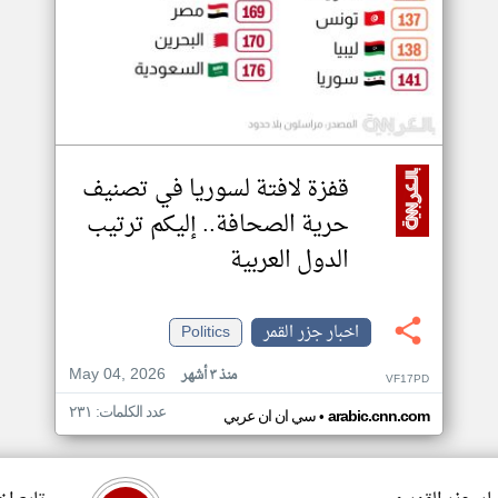
قفزة لافتة لسوريا في تصنيف
حرية الصحافة.. إليكم ترتيب
الدول العربية
اخبار جزر القمر
Politics
May 04, 2026
منذ ٣ أشهر
VF17PD
عدد الكلمات: ٢٣١
•
arabic.cnn.com
سي ان ان عربي