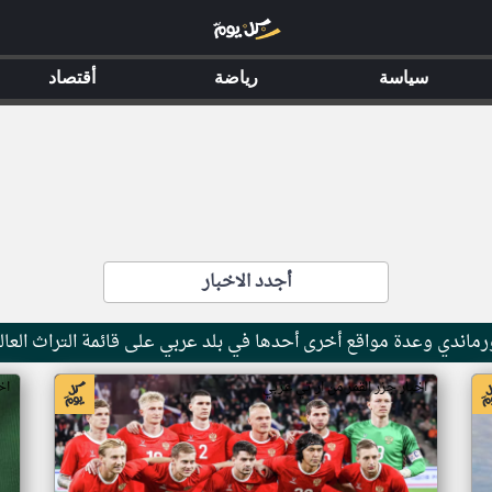
سياسة
رياضة
أقتصاد
أجدد الاخبار
ماندي وعدة مواقع أخرى أحدها في بلد عربي على قائمة التراث العال
اخبار جزر القمر من ار تي عربي
اخ