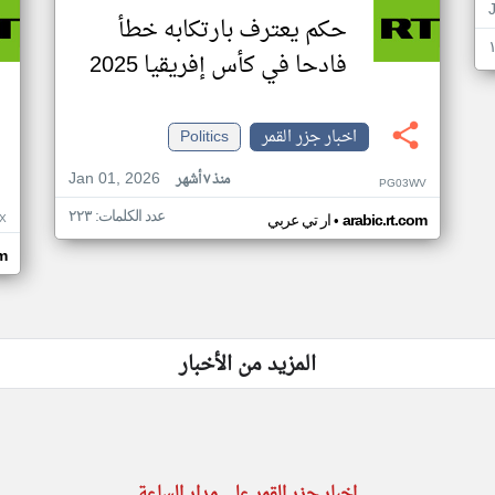
حكم يعترف بارتكابه خطأ
فادحا في كأس إفريقيا 2025
اخبار جزر القمر
Politics
Jan 01, 2026
منذ ٧ أشهر
PG03WV
عدد الكلمات: ٢٢٣
•
X
arabic.rt.com
ار تي عربي
om
المزيد من الأخبار
اخبار جزر القمر على مدار الساعة