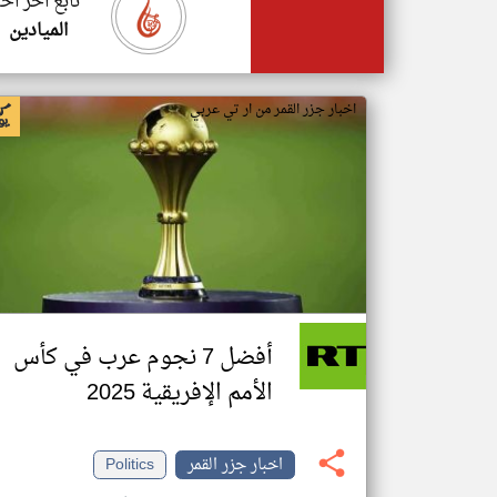
تابع اخر اخب
الميادين
اخبار جزر القمر من ار تي عربي
أفضل 7 نجوم عرب في كأس
الأمم الإفريقية 2025
اخبار جزر القمر
Politics