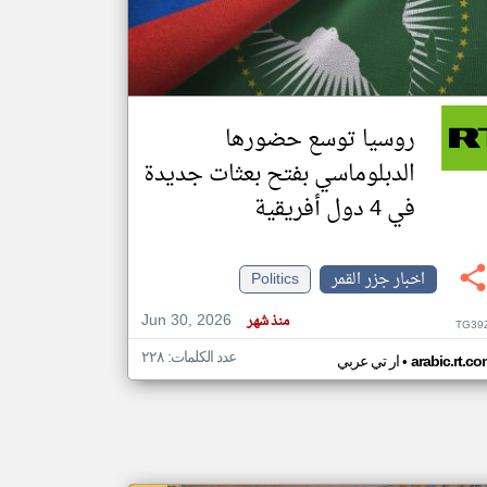
klyoum.com
تغيير الدولة
مصادر الأخبار من جزر القمر
روسيا توسع حضورها
اخبار جزر القمر على مدار الساعة
الدبلوماسي بفتح بعثات جديدة
أهم اخبار جزر القمر العاجلة والمباشرة
في 4 دول أفريقية
اخبار جزر القمر
Politics
Jun 30, 2026
منذ شهر
TG39
عدد الكلمات: ٢٢٨
•
arabic.rt.c
ار تي عربي