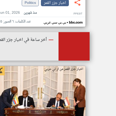
اخبار جزر القمر
Politics
Jun 01, 2026
منذ شهرين
PF63IT
عدد الكلمات: ٦ الصور: ٢٥
•
bbc.com
بي بي سي عربي
أخر ساعة في اخبار جزر القم
اخبار جزر القمر من ار تي عربي