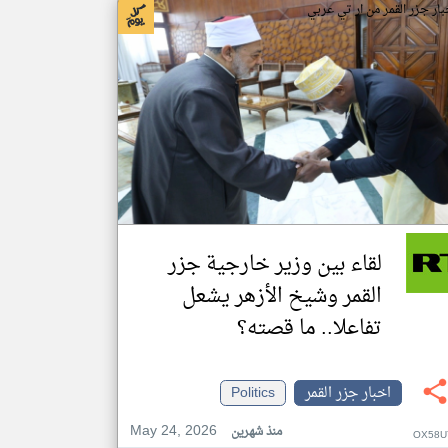
بار جزر القمر من ار تي عربي
لقاء بين وزير خارجية جزر
القمر وشيخ الأزهر يشعل
تفاعلا.. ما قصته؟
اخبار جزر القمر
Politics
May 24, 2026
منذ شهرين
OX58U