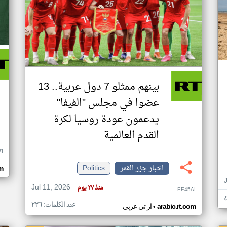
بينهم ممثلو 7 دول عربية.. 13
عضوا في مجلس "الفيفا"
يدعمون عودة روسيا لكرة
القدم العالمية
ZI
اخبار جزر القمر
Politics
om
Jul 11, 2026
منذ ٢٧ يوم
EE45AI
عدد الكلمات: ٢٢٦
•
arabic.rt.com
ار تي عربي