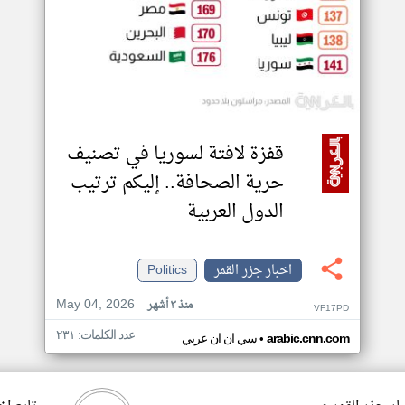
قفزة لافتة لسوريا في تصنيف
حرية الصحافة.. إليكم ترتيب
الدول العربية
اخبار جزر القمر
Politics
May 04, 2026
منذ ٣ أشهر
VF17PD
عدد الكلمات: ٢٣١
•
arabic.cnn.com
سي ان ان عربي