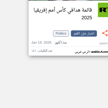
قائمة هدافي كأس أمم إفريقيا
2025
اخبار جزر القمر
Politics
Jan 19, 2026
منذ ٦ أشهر
QG60Y
عدد الكلمات: ١٤١
•
arabic.rt.c
ار تي عربي