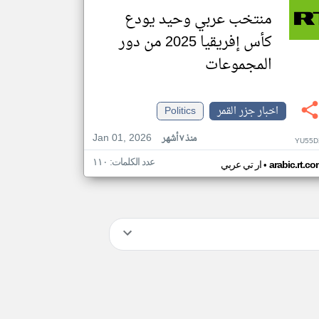
منتخب عربي وحيد يودع
كأس إفريقيا 2025 من دور
المجموعات
اخبار جزر القمر
Politics
Jan 01, 2026
منذ ٧ أشهر
YU55D
عدد الكلمات: ١١٠
•
arabic.rt.c
ار تي عربي