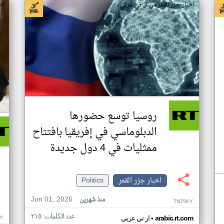
اخبار جزر القمر من ار تي عربي
اخ
روسيا توسع حضورها
الدبلوماسي في إفريقيا بافتتاح
ممثليات في 4 دول جديدة
اخبار جزر القمر
Politics
Jun 01, 2026
منذ شهرين
TN75KY
عدد الكلمات: ٢١٥
•
Y
arabic.rt.com
ار تي عربي