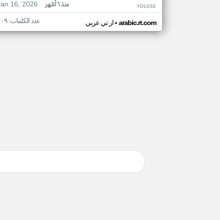
Jan 16, 2026
منذ ٦ أشهر
YD16SE
عدد الكلمات: ١٠٩
•
arabic.rt.com
ار تي عربي