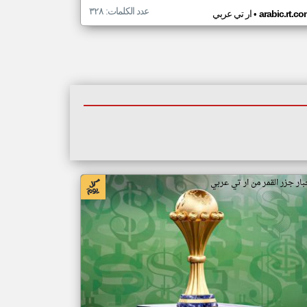
عدد الكلمات: ٣٢٨
•
arabic.rt.c
ار تي عربي
بار جزر القمر من ار تي عربي