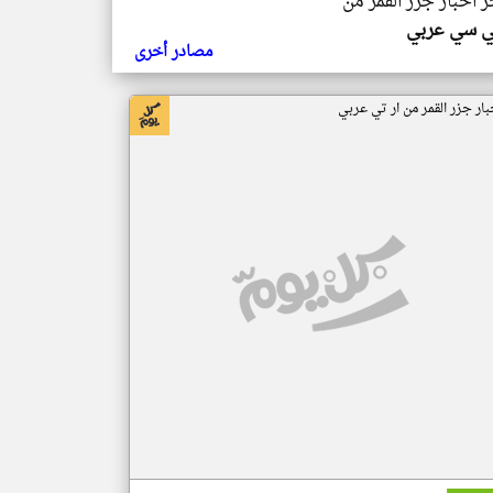
ر اخبار جزر القمر من
ي سي عربي
مصادر أخرى
بار جزر القمر من ار تي عربي