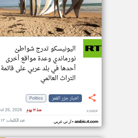
تعبر
المقالات
الموجوده
هنا عن
وجهة
اليونيسكو تدرج شواطئ
نظر
كاتبيها.
نورماندي وعدة مواقع أخرى
أحدها في بلد عربي على قائمة
التراث العالمي
اخبار جزر القمر
Politics
Jul 26, 2026
منذ ١٢ يوم
XJ39DF
عدد الكلمات: ٤١٢
•
arabic.rt.com
ار تي عربي