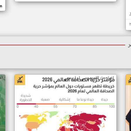
om
ر
اخبار جزر القمر من سي ان ان عربي
اخ