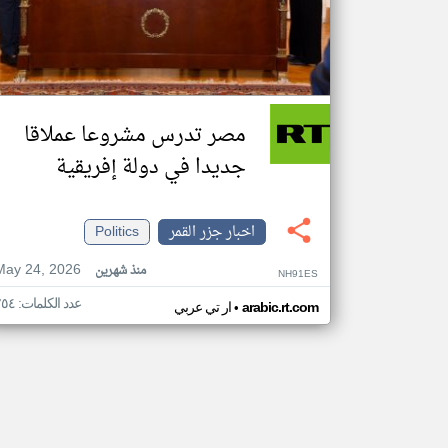
مصر تدرس مشروعا عملاقا
جديدا في دولة إفريقية
اخبار جزر القمر
Politics
May 24, 2026
منذ شهرين
NH91ES
عدد الكلمات: ٢٥٤
•
arabic.rt.com
ار تي عربي