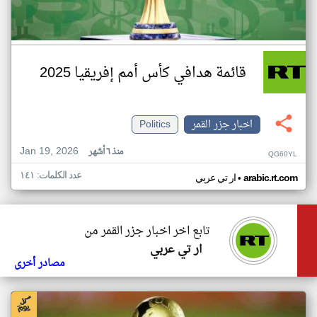
قائمة هدافي كأس أمم إفريقيا 2025
اخبار جزر القمر
Politics
Jan 19, 2026
منذ ٦ أشهر
QG60YL
عدد الكلمات: ١٤١
•
arabic.rt.com
ار تي عربي
تابع اخر اخبار جزر القمر من
ار تي عربي
مصادر أخرى