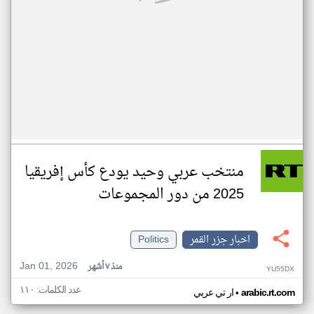
منتخب عربي وحيد يودع كأس إفريقيا
2025 من دور المجموعات
اخبار جزر القمر
Politics
Jan 01, 2026
منذ ٧ أشهر
YU55DX
عدد الكلمات: ١١٠
•
arabic.rt.com
ار تي عربي