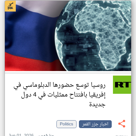
روسيا توسع حضورها الدبلوماسي في
إفريقيا بافتتاح ممثليات في 4 دول
جديدة
اخبار جزر القمر
Politics
Jun 01, 2026