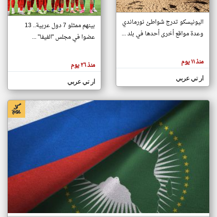
اليونيسكو تدرج شواطئ نورماندي
بينهم ممثلو 7 دول عربية.. 13
klyoum.com
وعدة مواقع أخرى أحدها في بلد ...
تغيير الدولة
عضوا في مجلس "الفيفا" ...
تعبر
مصادر الأخبار من جزر القمر
المقالات
الموجوده
اخبار جزر القمر على مدار الساعة
منذ ١١ يوم
هنا عن
منذ ٢٦ يوم
وجهة
نظر
أهم اخبار جزر القمر العاجلة والمباشرة
ار تي عربي
كاتبيها.
ار تي عربي