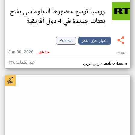
روسيا توسع حضورها الدبلوماسي بفتح
بعثات جديدة في 4 دول أفريقية
اخبار جزر القمر
Politics
Jun 30, 2026
منذ شهر
TG39ZI
عدد الكلمات: ٢٢٨
•
arabic.rt.com
ار تي عربي