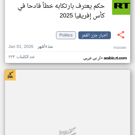
حكم يعترف بارتكابه خطأ فادحا في
كأس إفريقيا 2025
اخبار جزر القمر
Politics
Jan 01, 2026
منذ ٧ أشهر
PG03WV
عدد الكلمات: ٢٢٣
•
arabic.rt.com
ار تي عربي