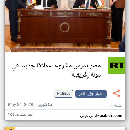
مصر تدرس مشروعا عملاقا جديدا في
دولة إفريقية
اخبار جزر القمر
Politics
May 24, 2026
منذ شهرين
NH91ES
عدد الكلمات: ٢٥٤
•
arabic.rt.com
ار تي عربي