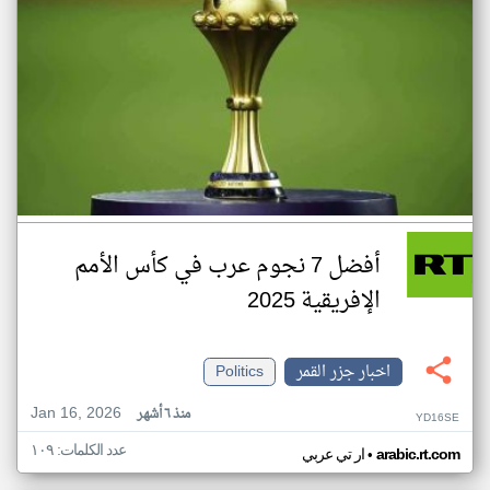
أفضل 7 نجوم عرب في كأس الأمم
الإفريقية 2025
اخبار جزر القمر
Politics
Jan 16, 2026
منذ ٦ أشهر
YD16SE
عدد الكلمات: ١٠٩
•
arabic.rt.com
ار تي عربي