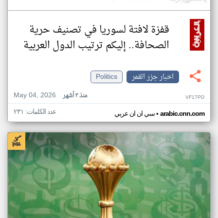
قفزة لافتة لسوريا في تصنيف حرية
الصحافة.. إليكم ترتيب الدول العربية
اخبار جزر القمر
Politics
May 04, 2026
منذ ٣ أشهر
VF17PD
عدد الكلمات: ٢٣١
•
arabic.cnn.com
سي ان ان عربي