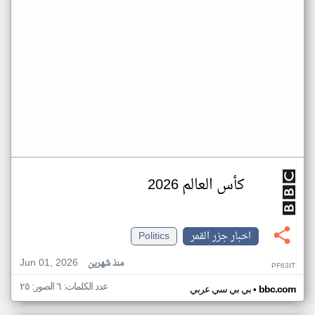
كأس العالم 2026
اخبار جزر القمر
Politics
Jun 01, 2026
منذ شهرين
PF63IT
عدد الكلمات: ٦ الصور: ٢٥
•
bbc.com
بي بي سي عربي