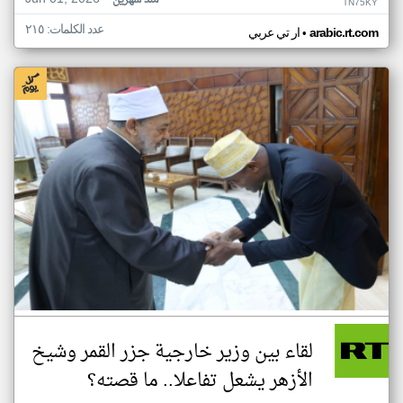
منذ شهرين
TN75KY
عدد الكلمات: ٢١٥
•
arabic.rt.com
ار تي عربي
لقاء بين وزير خارجية جزر القمر وشيخ
الأزهر يشعل تفاعلا.. ما قصته؟