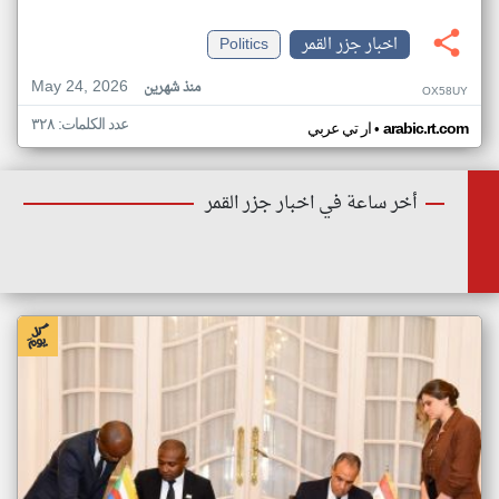
اخبار جزر القمر
Politics
May 24, 2026
منذ شهرين
OX58UY
عدد الكلمات: ٣٢٨
•
arabic.rt.com
ار تي عربي
أخر ساعة في اخبار جزر القمر