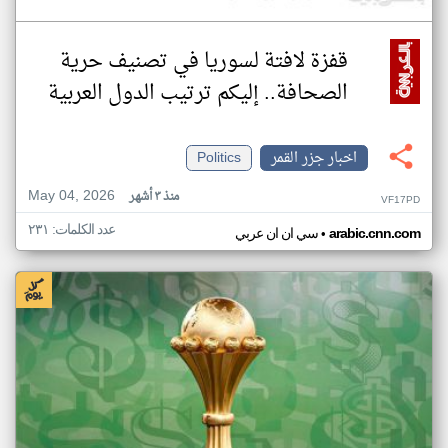
قفزة لافتة لسوريا في تصنيف حرية
الصحافة.. إليكم ترتيب الدول العربية
اخبار جزر القمر
Politics
May 04, 2026
منذ ٣ أشهر
VF17PD
عدد الكلمات: ٢٣١
•
arabic.cnn.com
سي ان ان عربي