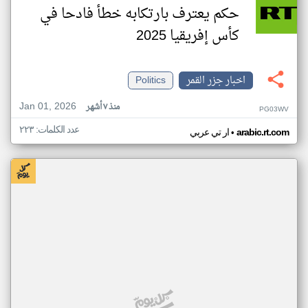
حكم يعترف بارتكابه خطأ فادحا في
كأس إفريقيا 2025
اخبار جزر القمر
Politics
Jan 01, 2026
منذ ٧ أشهر
PG03WV
عدد الكلمات: ٢٢٣
•
arabic.rt.com
ار تي عربي