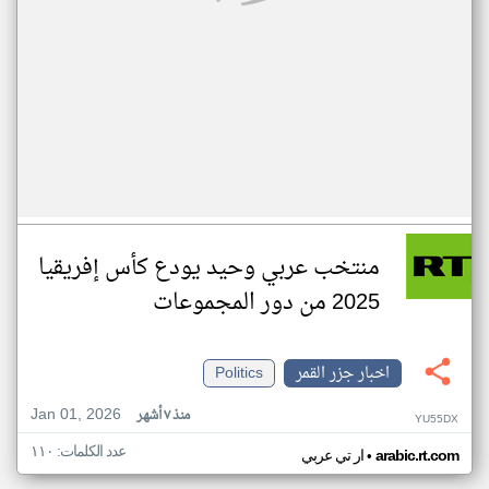
منتخب عربي وحيد يودع كأس إفريقيا
2025 من دور المجموعات
اخبار جزر القمر
Politics
Jan 01, 2026
منذ ٧ أشهر
YU55DX
عدد الكلمات: ١١٠
•
arabic.rt.com
ار تي عربي