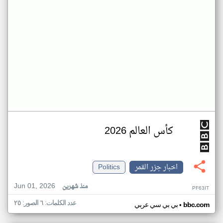
كأس العالم 2026
اخبار جزر القمر
Politics
Jun 01, 2026
منذ شهرين
PF63IT
عدد الكلمات: ٦ الصور: ٢٥
•
bbc.com
بي بي سي عربي