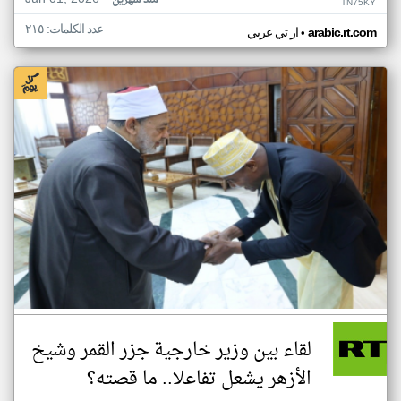
منذ شهرين
TN75KY
عدد الكلمات: ٢١٥
•
arabic.rt.com
ار تي عربي
لقاء بين وزير خارجية جزر القمر وشيخ
الأزهر يشعل تفاعلا.. ما قصته؟