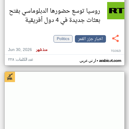
روسيا توسع حضورها الدبلوماسي بفتح
بعثات جديدة في 4 دول أفريقية
اخبار جزر القمر
Politics
Jun 30, 2026
منذ شهر
TG39ZI
عدد الكلمات: ٢٢٨
•
arabic.rt.com
ار تي عربي