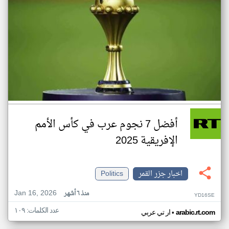
أفضل 7 نجوم عرب في كأس الأمم
الإفريقية 2025
اخبار جزر القمر
Politics
Jan 16, 2026
منذ ٦ أشهر
YD16SE
عدد الكلمات: ١٠٩
•
arabic.rt.com
ار تي عربي