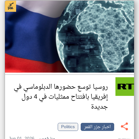
روسيا توسع حضورها الدبلوماسي في
إفريقيا بافتتاح ممثليات في 4 دول
جديدة
اخبار جزر القمر
Politics
Jun 01, 2026