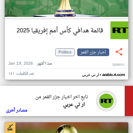
قائمة هدافي كأس أمم إفريقيا 2025
اخبار جزر القمر
Politics
Jan 19, 2026
منذ ٦ أشهر
QG60YL
عدد الكلمات: ١٤١
•
arabic.rt.com
ار تي عربي
تابع اخر اخبار جزر القمر من
ار تي عربي
مصادر أخرى