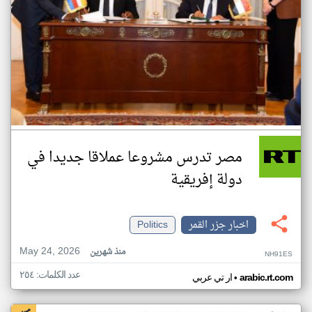
مصر تدرس مشروعا عملاقا جديدا في
دولة إفريقية
اخبار جزر القمر
Politics
May 24, 2026
منذ شهرين
NH91ES
عدد الكلمات: ٢٥٤
•
arabic.rt.com
ار تي عربي