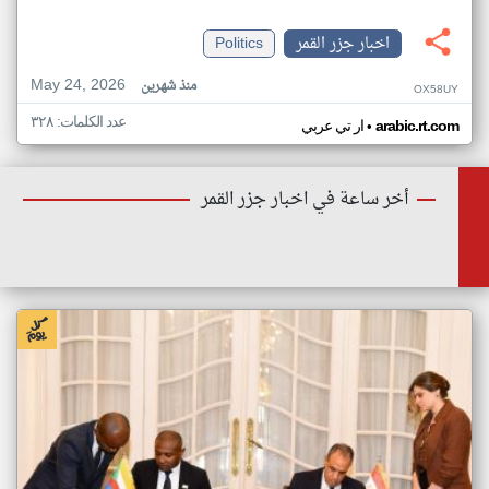
اخبار جزر القمر
Politics
May 24, 2026
منذ شهرين
OX58UY
عدد الكلمات: ٣٢٨
•
arabic.rt.com
ار تي عربي
أخر ساعة في اخبار جزر القمر