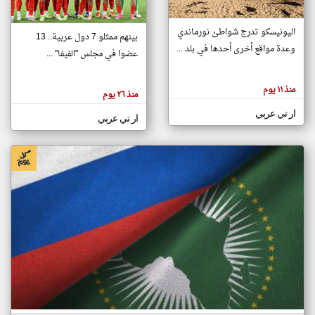
اليونيسكو تدرج شواطئ نورماندي
بينهم ممثلو 7 دول عربية.. 13
klyoum.com
وعدة مواقع أخرى أحدها في بلد ...
تغيير الدولة
عضوا في مجلس "الفيفا" ...
تعبر
مصادر الأخبار من جزر القمر
المقالات
الموجوده
اخبار جزر القمر على مدار الساعة
منذ ١١ يوم
هنا عن
منذ ٢٦ يوم
وجهة
نظر
أهم اخبار جزر القمر العاجلة والمباشرة
ار تي عربي
كاتبيها.
ار تي عربي