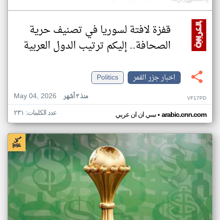
قفزة لافتة لسوريا في تصنيف حرية
الصحافة.. إليكم ترتيب الدول العربية
اخبار جزر القمر
Politics
May 04, 2026
منذ ٣ أشهر
VF17PD
عدد الكلمات: ٢٣١
•
arabic.cnn.com
سي ان ان عربي