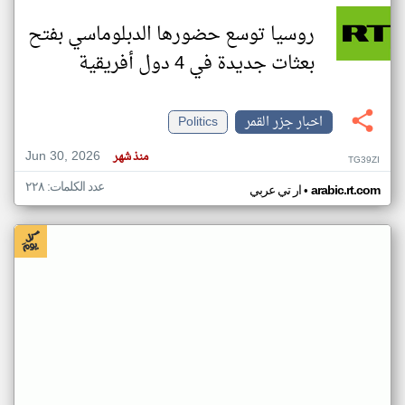
روسيا توسع حضورها الدبلوماسي بفتح
بعثات جديدة في 4 دول أفريقية
اخبار جزر القمر
Politics
Jun 30, 2026
منذ شهر
TG39ZI
عدد الكلمات: ٢٢٨
•
arabic.rt.com
ار تي عربي