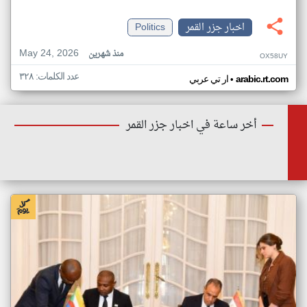
اخبار جزر القمر
Politics
May 24, 2026
منذ شهرين
OX58UY
عدد الكلمات: ٣٢٨
•
arabic.rt.com
ار تي عربي
أخر ساعة في اخبار جزر القمر