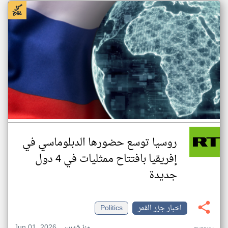
روسيا توسع حضورها الدبلوماسي في
إفريقيا بافتتاح ممثليات في 4 دول
جديدة
اخبار جزر القمر
Politics
Jun 01, 2026