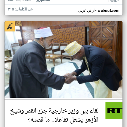
منذ شهرين
TN75KY
عدد الكلمات: ٢١٥
•
arabic.rt.com
ار تي عربي
لقاء بين وزير خارجية جزر القمر وشيخ
الأزهر يشعل تفاعلا.. ما قصته؟