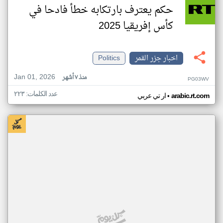
حكم يعترف بارتكابه خطأ فادحا في
كأس إفريقيا 2025
اخبار جزر القمر
Politics
Jan 01, 2026
منذ ٧ أشهر
PG03WV
عدد الكلمات: ٢٢٣
•
arabic.rt.com
ار تي عربي