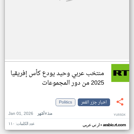
منتخب عربي وحيد يودع كأس إفريقيا
2025 من دور المجموعات
اخبار جزر القمر
Politics
Jan 01, 2026
منذ ٧ أشهر
YU55DX
عدد الكلمات: ١١٠
•
arabic.rt.com
ار تي عربي