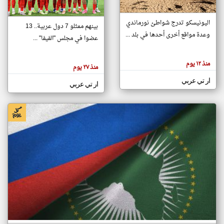
اليونيسكو تدرج شواطئ نورماندي
بينهم ممثلو 7 دول عربية.. 13
klyoum.com
وعدة مواقع أخرى أحدها في بلد ...
تغيير الدولة
عضوا في مجلس "الفيفا" ...
تعبر
مصادر الأخبار من جزر القمر
المقالات
الموجوده
اخبار جزر القمر على مدار الساعة
منذ ١٢ يوم
هنا عن
منذ ٢٧ يوم
وجهة
نظر
أهم اخبار جزر القمر العاجلة والمباشرة
ار تي عربي
كاتبيها.
ار تي عربي