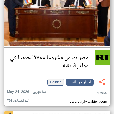
مصر تدرس مشروعا عملاقا جديدا في
دولة إفريقية
اخبار جزر القمر
Politics
May 24, 2026
منذ شهرين
NH91ES
عدد الكلمات: ٢٥٤
•
arabic.rt.com
ار تي عربي