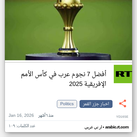
أفضل 7 نجوم عرب في كأس الأمم
الإفريقية 2025
اخبار جزر القمر
Politics
Jan 16, 2026
منذ ٦ أشهر
YD16SE
عدد الكلمات: ١٠٩
•
arabic.rt.com
ار تي عربي