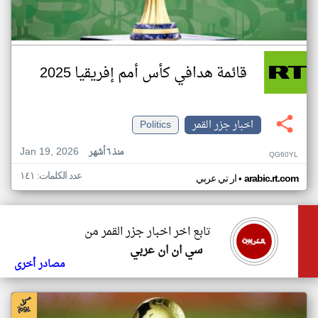
قائمة هدافي كأس أمم إفريقيا 2025
اخبار جزر القمر
Politics
Jan 19, 2026
منذ ٦ أشهر
QG60YL
عدد الكلمات: ١٤١
•
arabic.rt.com
ار تي عربي
تابع اخر اخبار جزر القمر من
سي ان ان عربي
مصادر أخرى