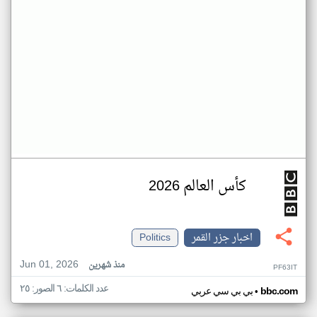
كأس العالم 2026
اخبار جزر القمر
Politics
Jun 01, 2026
منذ شهرين
PF63IT
عدد الكلمات: ٦ الصور: ٢٥
•
bbc.com
بي بي سي عربي