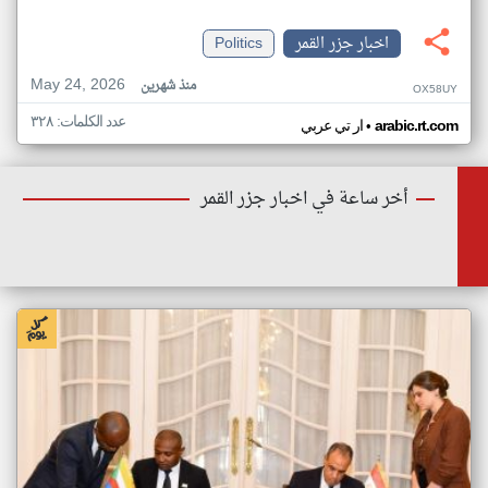
اخبار جزر القمر
Politics
May 24, 2026
منذ شهرين
OX58UY
عدد الكلمات: ٣٢٨
•
arabic.rt.com
ار تي عربي
أخر ساعة في اخبار جزر القمر