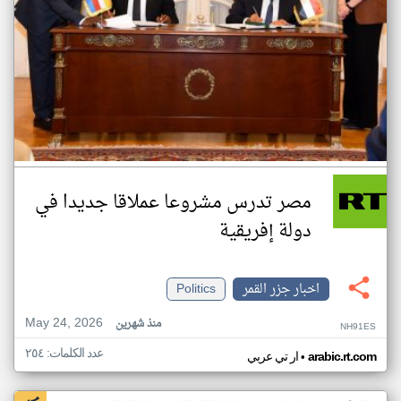
مصر تدرس مشروعا عملاقا جديدا في
دولة إفريقية
اخبار جزر القمر
Politics
May 24, 2026
منذ شهرين
NH91ES
عدد الكلمات: ٢٥٤
•
arabic.rt.com
ار تي عربي