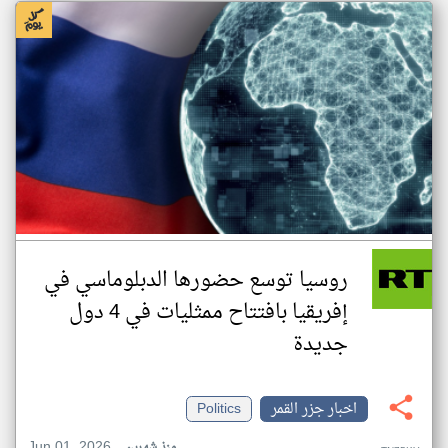
روسيا توسع حضورها الدبلوماسي في
إفريقيا بافتتاح ممثليات في 4 دول
جديدة
اخبار جزر القمر
Politics
Jun 01, 2026