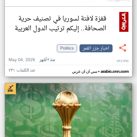
قفزة لافتة لسوريا في تصنيف حرية
الصحافة.. إليكم ترتيب الدول العربية
اخبار جزر القمر
Politics
May 04, 2026
منذ ٣ أشهر
VF17PD
عدد الكلمات: ٢٣١
•
arabic.cnn.com
سي ان ان عربي