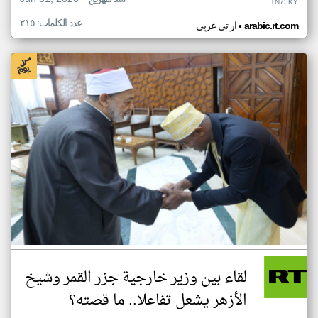
منذ شهرين
TN75KY
عدد الكلمات: ٢١٥
•
arabic.rt.com
ار تي عربي
لقاء بين وزير خارجية جزر القمر وشيخ
الأزهر يشعل تفاعلا.. ما قصته؟