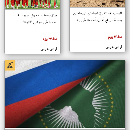
اليونيسكو تدرج شواطئ نورماندي
بينهم ممثلو 7 دول عربية.. 13
klyoum.com
وعدة مواقع أخرى أحدها في بلد ...
تغيير الدولة
عضوا في مجلس "الفيفا" ...
تعبر
مصادر الأخبار من جزر القمر
المقالات
الموجوده
اخبار جزر القمر على مدار الساعة
منذ ١٢ يوم
هنا عن
منذ ٢٧ يوم
وجهة
نظر
أهم اخبار جزر القمر العاجلة والمباشرة
ار تي عربي
كاتبيها.
ار تي عربي