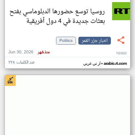
روسيا توسع حضورها الدبلوماسي بفتح
بعثات جديدة في 4 دول أفريقية
اخبار جزر القمر
Politics
Jun 30, 2026
منذ شهر
TG39ZI
عدد الكلمات: ٢٢٨
•
arabic.rt.com
ار تي عربي