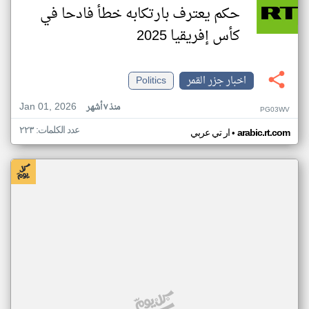
حكم يعترف بارتكابه خطأ فادحا في
كأس إفريقيا 2025
اخبار جزر القمر
Politics
Jan 01, 2026
منذ ٧ أشهر
PG03WV
عدد الكلمات: ٢٢٣
•
arabic.rt.com
ار تي عربي