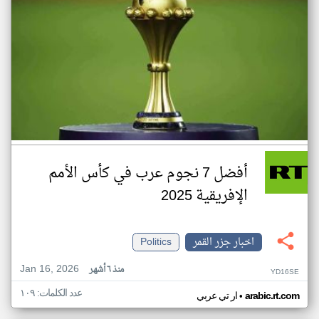
أفضل 7 نجوم عرب في كأس الأمم
الإفريقية 2025
اخبار جزر القمر
Politics
Jan 16, 2026
منذ ٦ أشهر
YD16SE
عدد الكلمات: ١٠٩
•
arabic.rt.com
ار تي عربي