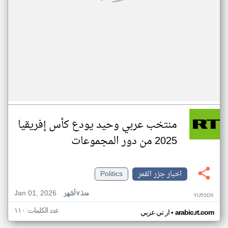
منتخب عربي وحيد يودع كأس إفريقيا
2025 من دور المجموعات
اخبار جزر القمر
Politics
Jan 01, 2026
منذ ٧ أشهر
YU55DX
عدد الكلمات: ١١٠
•
arabic.rt.com
ار تي عربي