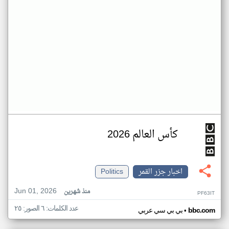
كأس العالم 2026
اخبار جزر القمر
Politics
Jun 01, 2026
منذ شهرين
PF63IT
عدد الكلمات: ٦ الصور: ٢٥
•
bbc.com
بي بي سي عربي