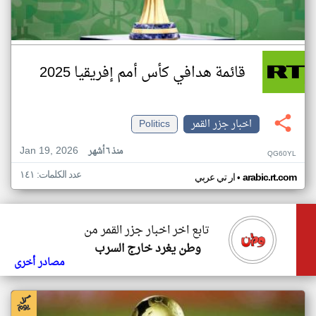
قائمة هدافي كأس أمم إفريقيا 2025
اخبار جزر القمر
Politics
Jan 19, 2026
منذ ٦ أشهر
QG60YL
عدد الكلمات: ١٤١
•
arabic.rt.com
ار تي عربي
تابع اخر اخبار جزر القمر من
وطن يغرد خارج السرب
مصادر أخرى