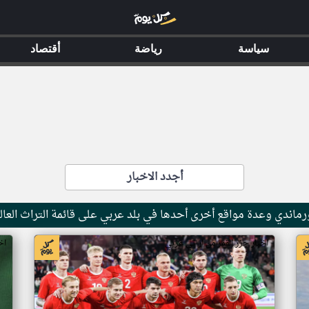
سياسة
رياضة
أقتصاد
أجدد الاخبار
ماندي وعدة مواقع أخرى أحدها في بلد عربي على قائمة التراث العال
اخبار جزر القمر من ار تي عربي
اخ