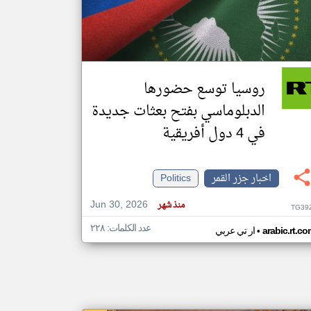
klyoum.com
تغيير الدولة
مصادر الأخبار من جزر القمر
روسيا توسع حضورها
اخبار جزر القمر على مدار الساعة
الدبلوماسي بفتح بعثات جديدة
أهم اخبار جزر القمر العاجلة والمباشرة
في 4 دول أفريقية
اخبار جزر القمر
Politics
Jun 30, 2026
منذ شهر
TG39
عدد الكلمات: ٢٢٨
•
arabic.rt.c
ار تي عربي