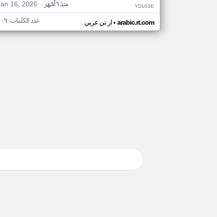
Jan 16, 2026
منذ ٦ أشهر
YD16SE
عدد الكلمات: ١٠٩
•
arabic.rt.com
ار تي عربي