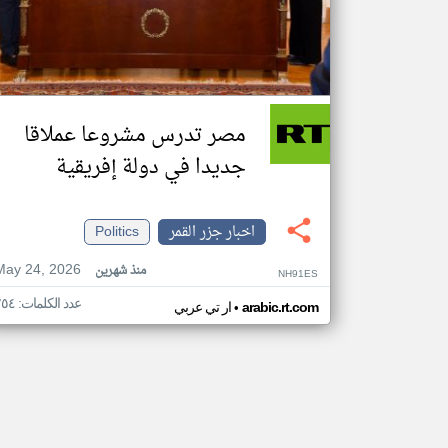
مصر تدرس مشروعا عملاقا
جديدا في دولة إفريقية
اخبار جزر القمر
Politics
May 24, 2026
منذ شهرين
NH91ES
عدد الكلمات: ٢٥٤
•
arabic.rt.com
ار تي عربي