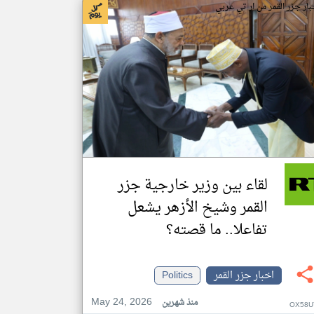
بار جزر القمر من ار تي عربي
لقاء بين وزير خارجية جزر
القمر وشيخ الأزهر يشعل
تفاعلا.. ما قصته؟
اخبار جزر القمر
Politics
May 24, 2026
منذ شهرين
OX58U