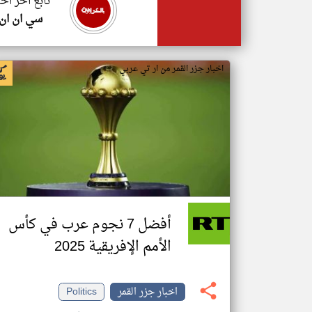
تابع اخر اخب
سي ان ان
اخبار جزر القمر من ار تي عربي
أفضل 7 نجوم عرب في كأس
الأمم الإفريقية 2025
اخبار جزر القمر
Politics