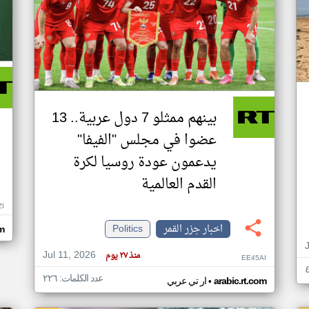
بينهم ممثلو 7 دول عربية.. 13
عضوا في مجلس "الفيفا"
يدعمون عودة روسيا لكرة
القدم العالمية
ZI
اخبار جزر القمر
Politics
om
Jul 11, 2026
منذ ٢٧ يوم
EE45AI
عدد الكلمات: ٢٢٦
•
arabic.rt.com
ار تي عربي