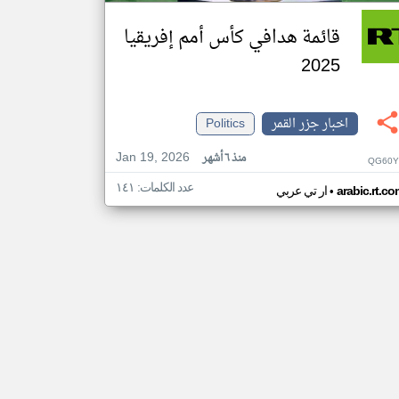
قائمة هدافي كأس أمم إفريقيا
2025
اخبار جزر القمر
Politics
Jan 19, 2026
منذ ٦ أشهر
QG60Y
عدد الكلمات: ١٤١
•
arabic.rt.c
ار تي عربي