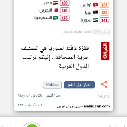
قفزة لافتة لسوريا في تصنيف
حرية الصحافة.. إليكم ترتيب
الدول العربية
اخبار جزر القمر
Politics
May 04, 2026
منذ ٣ أشهر
VF17PD
عدد الكلمات: ٢٣١
•
arabic.cnn.com
سي ان ان عربي