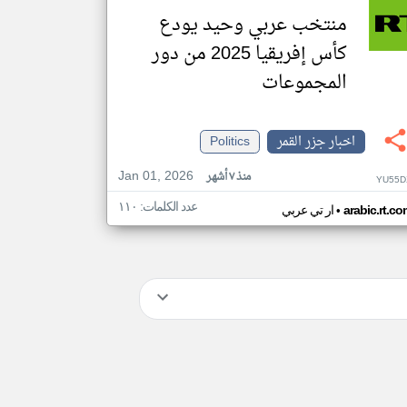
منتخب عربي وحيد يودع
كأس إفريقيا 2025 من دور
المجموعات
اخبار جزر القمر
Politics
Jan 01, 2026
منذ ٧ أشهر
YU55D
عدد الكلمات: ١١٠
•
arabic.rt.c
ار تي عربي