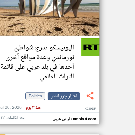
تعبر
المقالات
الموجوده
هنا عن
وجهة
اليونيسكو تدرج شواطئ
نظر
كاتبيها.
نورماندي وعدة مواقع أخرى
أحدها في بلد عربي على قائمة
التراث العالمي
اخبار جزر القمر
Politics
Jul 26, 2026
منذ ١٢ يوم
XJ39DF
عدد الكلمات: ٤١٢
•
arabic.rt.com
ار تي عربي