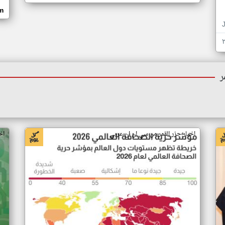
om
ر
اخبار جزر القمر من سي ان ان عربي
اخ