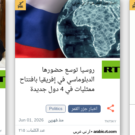
اخبار جزر القمر من ار تي عربي
اخ
روسيا توسع حضورها
الدبلوماسي في إفريقيا بافتتاح
ممثليات في 4 دول جديدة
اخبار جزر القمر
Politics
Jun 01, 2026
منذ شهرين
TN75KY
عدد الكلمات: ٢١٥
•
Y
arabic.rt.com
ار تي عربي