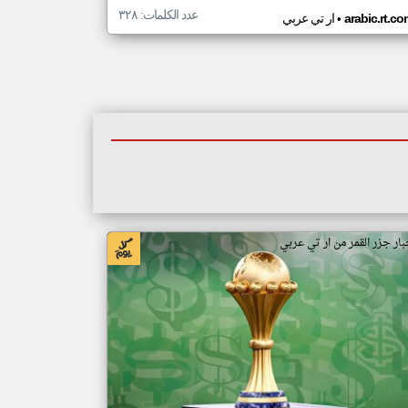
عدد الكلمات: ٣٢٨
•
arabic.rt.c
ار تي عربي
بار جزر القمر من ار تي عربي