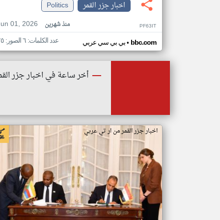
اخبار جزر القمر
Politics
Jun 01, 2026
منذ شهرين
PF63IT
عدد الكلمات: ٦ الصور: ٢٥
•
bbc.com
بي بي سي عربي
أخر ساعة في اخبار جزر القم
اخبار جزر القمر من ار تي عربي