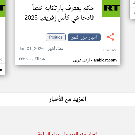
حكم يعترف بارتكابه خطأ
فادحا في كأس إفريقيا 2025
اخبار جزر القمر
Politics
Jan 01, 2026
منذ ٧ أشهر
PG03WV
عدد الكلمات: ٢٢٣
•
X
arabic.rt.com
ار تي عربي
om
المزيد من الأخبار
اخبار جزر القمر على مدار الساعة