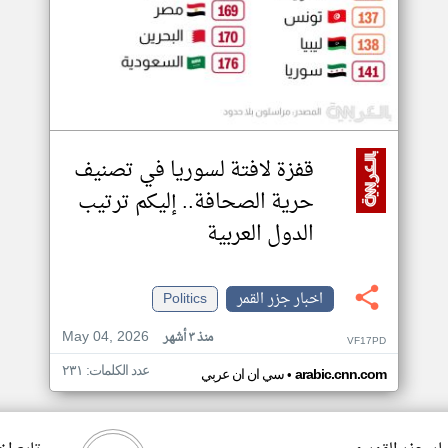
قفزة لافتة لسوريا في تصنيف
حرية الصحافة.. إليكم ترتيب
الدول العربية
اخبار جزر القمر
Politics
May 04, 2026
منذ ٣ أشهر
VF17PD
عدد الكلمات: ٢٣١
•
arabic.cnn.com
سي ان ان عربي