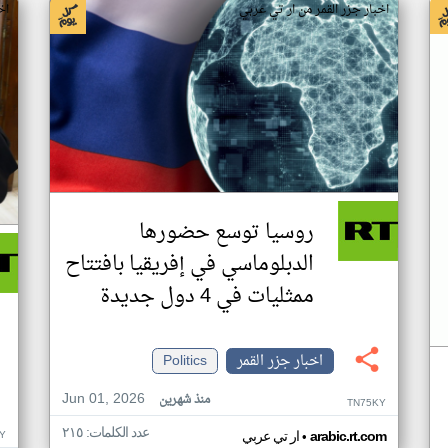
اخبار جزر القمر من ار تي عربي
اخ
روسيا توسع حضورها
الدبلوماسي في إفريقيا بافتتاح
ممثليات في 4 دول جديدة
اخبار جزر القمر
Politics
Jun 01, 2026
منذ شهرين
TN75KY
عدد الكلمات: ٢١٥
•
Y
arabic.rt.com
ار تي عربي