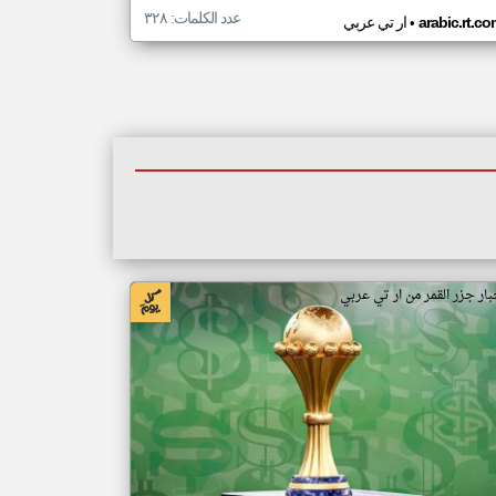
عدد الكلمات: ٣٢٨
•
arabic.rt.c
ار تي عربي
بار جزر القمر من ار تي عربي