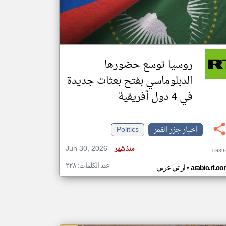
klyoum.com
تغيير الدولة
مصادر الأخبار من جزر القمر
روسيا توسع حضورها
اخبار جزر القمر على مدار الساعة
الدبلوماسي بفتح بعثات جديدة
أهم اخبار جزر القمر العاجلة والمباشرة
في 4 دول أفريقية
اخبار جزر القمر
Politics
Jun 30, 2026
منذ شهر
TG39
عدد الكلمات: ٢٢٨
•
arabic.rt.c
ار تي عربي