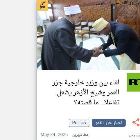
بار جزر القمر من ار تي عربي
لقاء بين وزير خارجية جزر
القمر وشيخ الأزهر يشعل
تفاعلا.. ما قصته؟
اخبار جزر القمر
Politics
May 24, 2026
منذ شهرين
OX58U