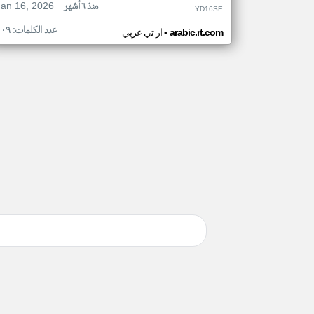
Jan 16, 2026
منذ ٦ أشهر
YD16SE
عدد الكلمات: ١٠٩
•
arabic.rt.com
ار تي عربي