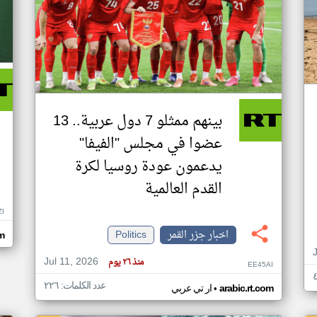
بينهم ممثلو 7 دول عربية.. 13
عضوا في مجلس "الفيفا"
يدعمون عودة روسيا لكرة
القدم العالمية
ZI
اخبار جزر القمر
Politics
om
Jul 11, 2026
منذ ٢٦ يوم
EE45AI
عدد الكلمات: ٢٢٦
•
arabic.rt.com
ار تي عربي