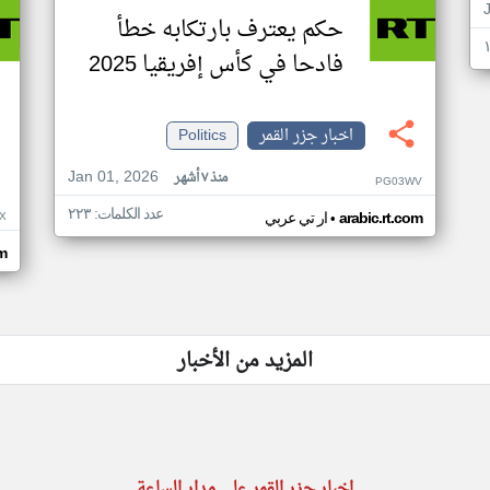
حكم يعترف بارتكابه خطأ
فادحا في كأس إفريقيا 2025
اخبار جزر القمر
Politics
Jan 01, 2026
منذ ٧ أشهر
PG03WV
عدد الكلمات: ٢٢٣
•
X
arabic.rt.com
ار تي عربي
om
المزيد من الأخبار
اخبار جزر القمر على مدار الساعة