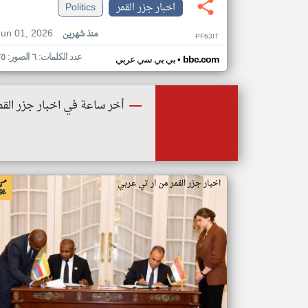
اخبار جزر القمر
Politics
Jun 01, 2026
منذ شهرين
PF63IT
عدد الكلمات: ٦ الصور: ٢٥
•
bbc.com
بي بي سي عربي
أخر ساعة في اخبار جزر القم
اخبار جزر القمر من ار تي عربي