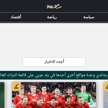
سياسة
رياضة
أقتصاد
أجدد الاخبار
ماندي وعدة مواقع أخرى أحدها في بلد عربي على قائمة التراث العال
اخبار جزر القمر من ار تي عربي
اخ