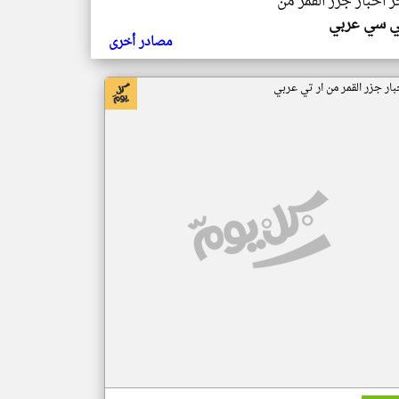
ر اخبار جزر القمر من
ي سي عربي
مصادر أخرى
بار جزر القمر من ار تي عربي