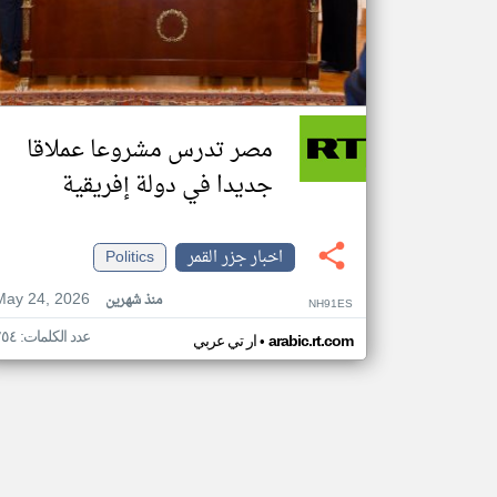
مصر تدرس مشروعا عملاقا
جديدا في دولة إفريقية
اخبار جزر القمر
Politics
May 24, 2026
منذ شهرين
NH91ES
عدد الكلمات: ٢٥٤
•
arabic.rt.com
ار تي عربي