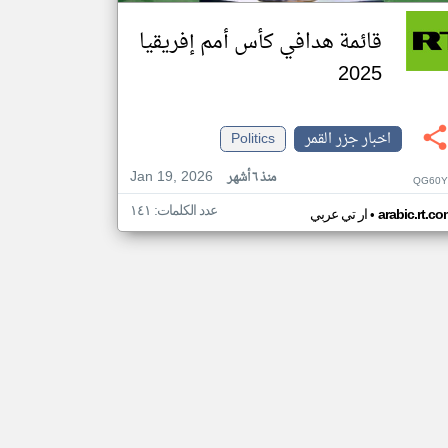
قائمة هدافي كأس أمم إفريقيا
2025
اخبار جزر القمر
Politics
Jan 19, 2026
منذ ٦ أشهر
QG60Y
عدد الكلمات: ١٤١
•
arabic.rt.c
ار تي عربي