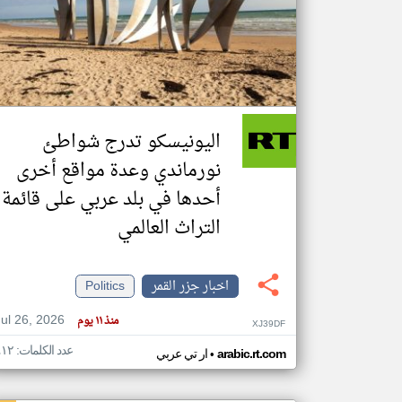
تعبر
المقالات
الموجوده
هنا عن
وجهة
اليونيسكو تدرج شواطئ
نظر
كاتبيها.
نورماندي وعدة مواقع أخرى
أحدها في بلد عربي على قائمة
التراث العالمي
اخبار جزر القمر
Politics
Jul 26, 2026
منذ ١١ يوم
XJ39DF
عدد الكلمات: ٤١٢
•
arabic.rt.com
ار تي عربي