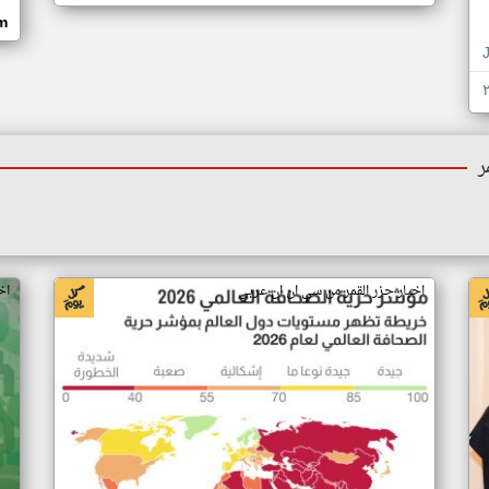
om
ر
اخبار جزر القمر من سي ان ان عربي
اخ