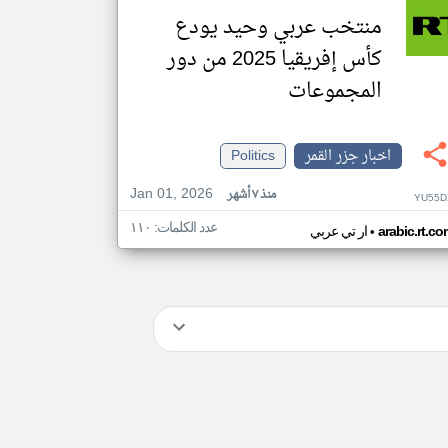
منتخب عربي وحيد يودع
كأس إفريقيا 2025 من دور
المجموعات
اخبار جزر القمر
Politics
Jan 01, 2026
منذ ٧ أشهر
YU55D
عدد الكلمات: ١١٠
•
arabic.rt.c
ار تي عربي