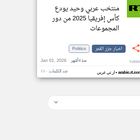
منتخب عربي وحيد يودع
كأس إفريقيا 2025 من دور
المجموعات
اخبار جزر القمر
Politics
Jan 01, 2026
منذ ٧ أشهر
YU55D
عدد الكلمات: ١١٠
•
arabic.rt.c
ار تي عربي