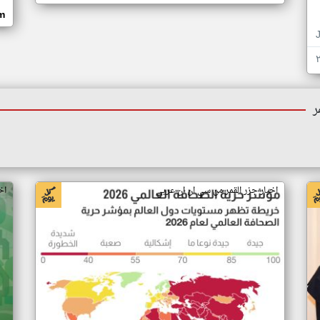
om
ر
اخبار جزر القمر من سي ان ان عربي
اخ