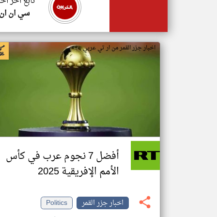
تابع اخر اخب
سي ان ان
اخبار جزر القمر من ار تي عربي
أفضل 7 نجوم عرب في كأس
الأمم الإفريقية 2025
اخبار جزر القمر
Politics