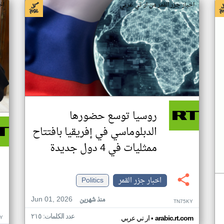
اخبار جزر القمر من ار تي عربي
اخ
روسيا توسع حضورها
الدبلوماسي في إفريقيا بافتتاح
ممثليات في 4 دول جديدة
اخبار جزر القمر
Politics
Jun 01, 2026
منذ شهرين
TN75KY
عدد الكلمات: ٢١٥
•
Y
arabic.rt.com
ار تي عربي