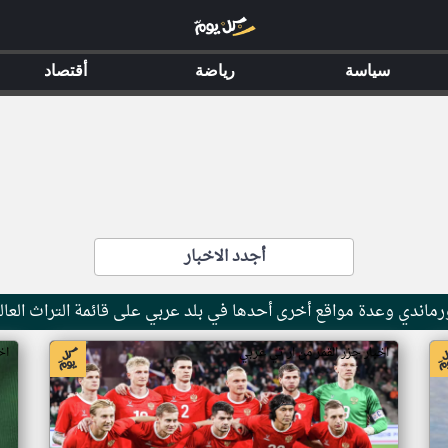
سياسة
رياضة
أقتصاد
أجدد الاخبار
ماندي وعدة مواقع أخرى أحدها في بلد عربي على قائمة التراث العال
اخبار جزر القمر من ار تي عربي
اخ