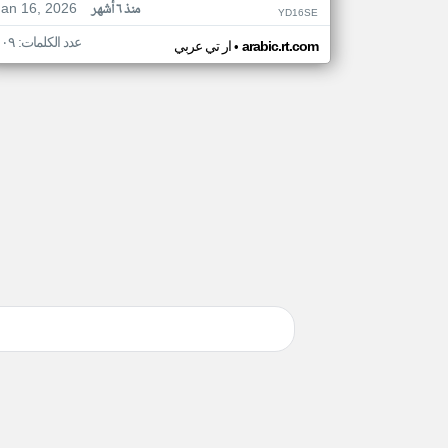
Jan 16, 2026
منذ ٦ أشهر
YD16SE
عدد الكلمات: ١٠٩
•
arabic.rt.com
ار تي عربي