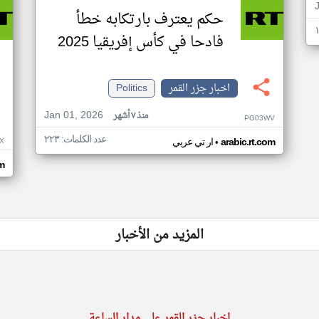
حكم يعترف بارتكابه خطأ
فادحا في كأس إفريقيا 2025
اخبار جزر القمر
Politics
Jan 01, 2026
منذ ٧ أشهر
PG03WV
عدد الكلمات: ٢٢٣
•
X
arabic.rt.com
ار تي عربي
om
المزيد من الأخبار
اخبار جزر القمر على مدار الساعة