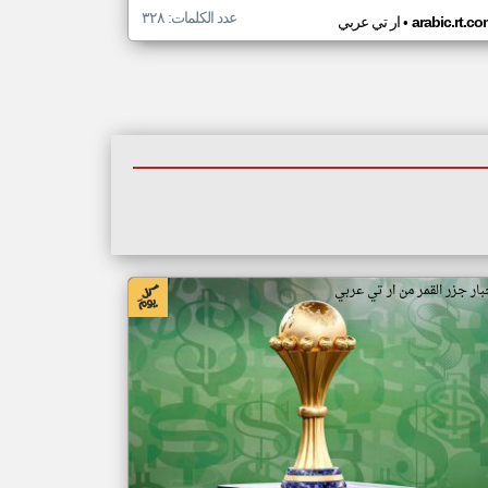
عدد الكلمات: ٣٢٨
•
arabic.rt.c
ار تي عربي
بار جزر القمر من ار تي عربي