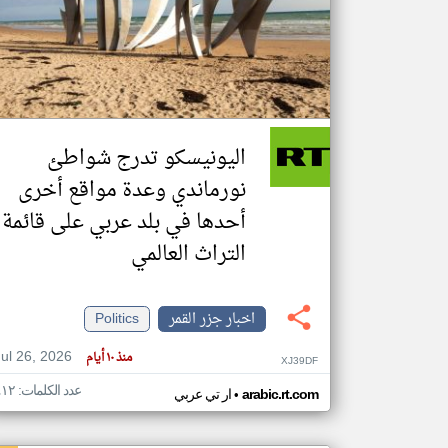
تعبر
المقالات
الموجوده
هنا عن
وجهة
اليونيسكو تدرج شواطئ
نظر
كاتبيها.
نورماندي وعدة مواقع أخرى
أحدها في بلد عربي على قائمة
التراث العالمي
اخبار جزر القمر
Politics
Jul 26, 2026
منذ ١٠ أيام
XJ39DF
عدد الكلمات: ٤١٢
•
arabic.rt.com
ار تي عربي