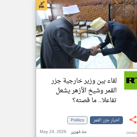
بار جزر القمر من ار تي عربي
لقاء بين وزير خارجية جزر
القمر وشيخ الأزهر يشعل
تفاعلا.. ما قصته؟
اخبار جزر القمر
Politics
May 24, 2026
منذ شهرين
OX58U