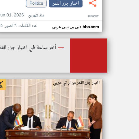
اخبار جزر القمر
Politics
Jun 01, 2026
منذ شهرين
PF63IT
عدد الكلمات: ٦ الصور: ٢٥
•
bbc.com
بي بي سي عربي
أخر ساعة في اخبار جزر القم
اخبار جزر القمر من ار تي عربي