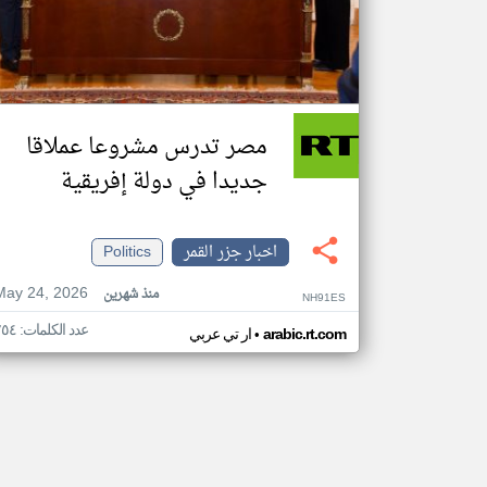
مصر تدرس مشروعا عملاقا
جديدا في دولة إفريقية
اخبار جزر القمر
Politics
May 24, 2026
منذ شهرين
NH91ES
عدد الكلمات: ٢٥٤
•
arabic.rt.com
ار تي عربي