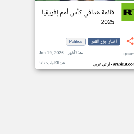
قائمة هدافي كأس أمم إفريقيا
2025
اخبار جزر القمر
Politics
Jan 19, 2026
منذ ٦ أشهر
QG60Y
عدد الكلمات: ١٤١
•
arabic.rt.c
ار تي عربي