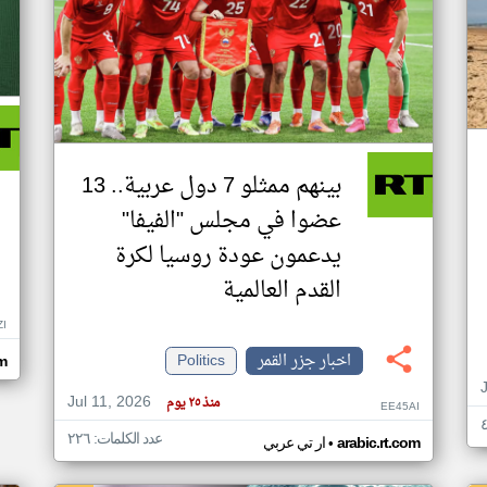
بينهم ممثلو 7 دول عربية.. 13
عضوا في مجلس "الفيفا"
يدعمون عودة روسيا لكرة
القدم العالمية
ZI
اخبار جزر القمر
Politics
om
Jul 11, 2026
منذ ٢٥ يوم
EE45AI
عدد الكلمات: ٢٢٦
•
arabic.rt.com
ار تي عربي