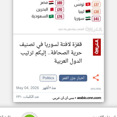
قفزة لافتة لسوريا في تصنيف
حرية الصحافة.. إليكم ترتيب
الدول العربية
اخبار جزر القمر
Politics
May 04, 2026
منذ ٣ أشهر
VF17PD
عدد الكلمات: ٢٣١
•
arabic.cnn.com
سي ان ان عربي