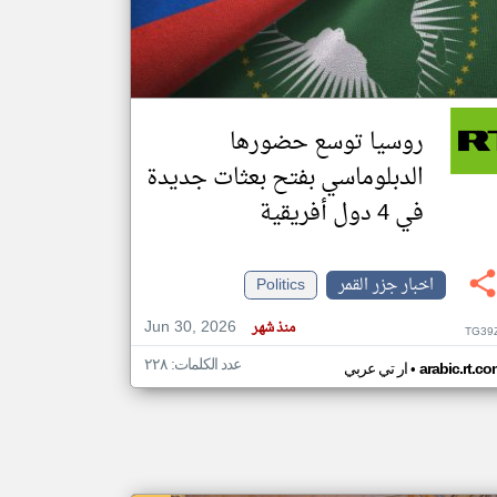
klyoum.com
تغيير الدولة
مصادر الأخبار من جزر القمر
روسيا توسع حضورها
اخبار جزر القمر على مدار الساعة
الدبلوماسي بفتح بعثات جديدة
أهم اخبار جزر القمر العاجلة والمباشرة
في 4 دول أفريقية
اخبار جزر القمر
Politics
Jun 30, 2026
منذ شهر
TG39
عدد الكلمات: ٢٢٨
•
arabic.rt.c
ار تي عربي