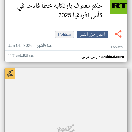
حكم يعترف بارتكابه خطأ فادحا في
كأس إفريقيا 2025
اخبار جزر القمر
Politics
Jan 01, 2026
منذ ٧ أشهر
PG03WV
عدد الكلمات: ٢٢٣
•
arabic.rt.com
ار تي عربي