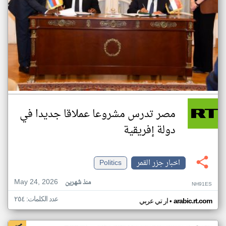
مصر تدرس مشروعا عملاقا جديدا في
دولة إفريقية
اخبار جزر القمر
Politics
May 24, 2026
منذ شهرين
NH91ES
عدد الكلمات: ٢٥٤
•
arabic.rt.com
ار تي عربي