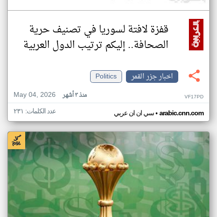
قفزة لافتة لسوريا في تصنيف حرية
الصحافة.. إليكم ترتيب الدول العربية
اخبار جزر القمر
Politics
May 04, 2026
منذ ٣ أشهر
VF17PD
عدد الكلمات: ٢٣١
•
arabic.cnn.com
سي ان ان عربي