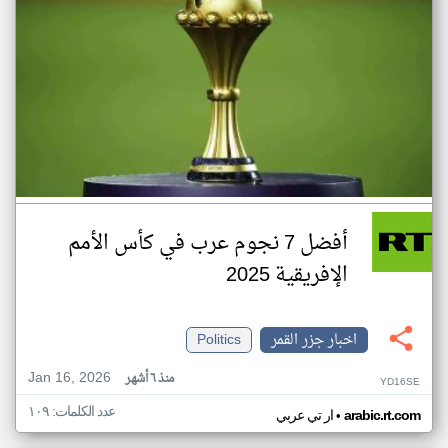
أفضل 7 نجوم عرب في كأس الأمم
الإفريقية 2025
اخبار جزر القمر
Politics
Jan 16, 2026
منذ ٦ أشهر
YD16SE
عدد الكلمات: ١٠٩
•
arabic.rt.com
ار تي عربي