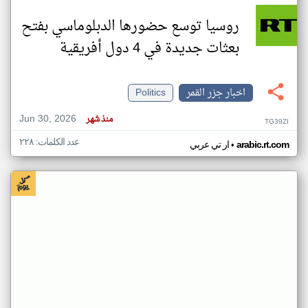
روسيا توسع حضورها الدبلوماسي بفتح
بعثات جديدة في 4 دول أفريقية
اخبار جزر القمر
Politics
Jun 30, 2026
منذ شهر
TG39ZI
عدد الكلمات: ٢٢٨
•
arabic.rt.com
ار تي عربي