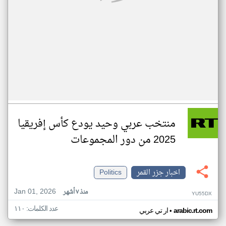
منتخب عربي وحيد يودع كأس إفريقيا
2025 من دور المجموعات
اخبار جزر القمر
Politics
Jan 01, 2026
منذ ٧ أشهر
YU55DX
عدد الكلمات: ١١٠
•
arabic.rt.com
ار تي عربي