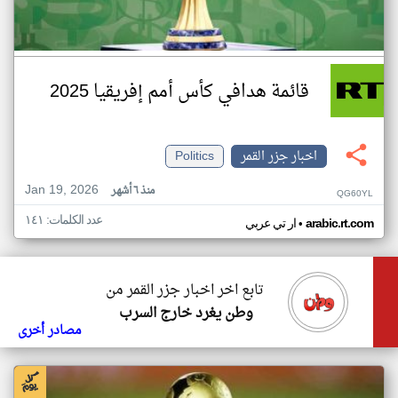
قائمة هدافي كأس أمم إفريقيا 2025
اخبار جزر القمر
Politics
Jan 19, 2026
منذ ٦ أشهر
QG60YL
عدد الكلمات: ١٤١
•
arabic.rt.com
ار تي عربي
تابع اخر اخبار جزر القمر من
وطن يغرد خارج السرب
مصادر أخرى