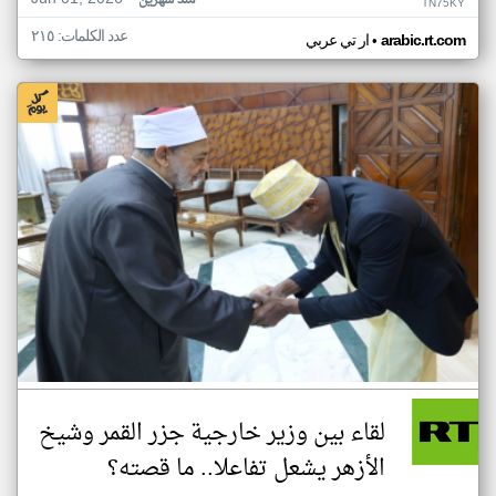
منذ شهرين
TN75KY
عدد الكلمات: ٢١٥
•
arabic.rt.com
ار تي عربي
لقاء بين وزير خارجية جزر القمر وشيخ
الأزهر يشعل تفاعلا.. ما قصته؟