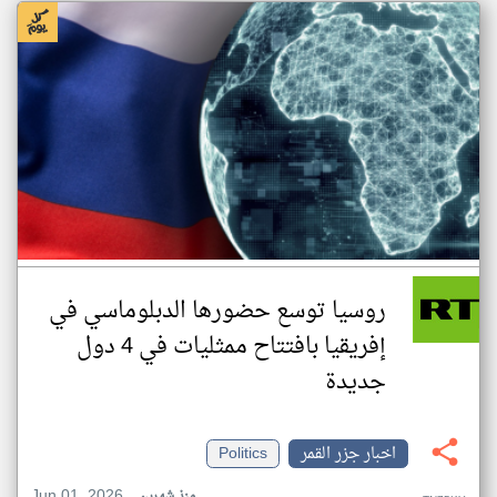
روسيا توسع حضورها الدبلوماسي في
إفريقيا بافتتاح ممثليات في 4 دول
جديدة
اخبار جزر القمر
Politics
Jun 01, 2026