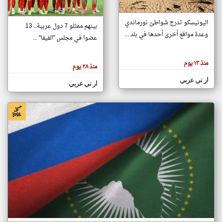
اليونيسكو تدرج شواطئ نورماندي
بينهم ممثلو 7 دول عربية.. 13
klyoum.com
وعدة مواقع أخرى أحدها في بلد ...
تغيير الدولة
عضوا في مجلس "الفيفا" ...
تعبر
مصادر الأخبار من جزر القمر
المقالات
الموجوده
اخبار جزر القمر على مدار الساعة
منذ ١٣ يوم
هنا عن
منذ ٢٨ يوم
وجهة
نظر
أهم اخبار جزر القمر العاجلة والمباشرة
ار تي عربي
كاتبيها.
ار تي عربي