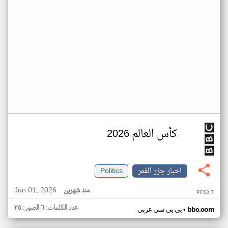
كأس العالم 2026
اخبار جزر القمر
Politics
Jun 01, 2026
منذ شهرين
PF63IT
عدد الكلمات: ٦ الصور: ٢٥
•
bbc.com
بي بي سي عربي