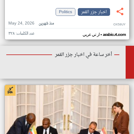
اخبار جزر القمر
Politics
May 24, 2026
منذ شهرين
OX58UY
عدد الكلمات: ٣٢٨
•
arabic.rt.com
ار تي عربي
أخر ساعة في اخبار جزر القمر