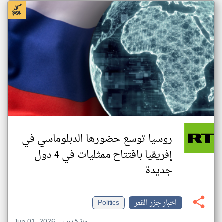
روسيا توسع حضورها الدبلوماسي في
إفريقيا بافتتاح ممثليات في 4 دول
جديدة
اخبار جزر القمر
Politics
Jun 01, 2026