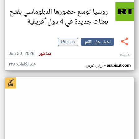
روسيا توسع حضورها الدبلوماسي بفتح
بعثات جديدة في 4 دول أفريقية
اخبار جزر القمر
Politics
Jun 30, 2026
منذ شهر
TG39ZI
عدد الكلمات: ٢٢٨
•
arabic.rt.com
ار تي عربي