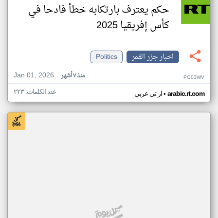
حكم يعترف بارتكابه خطأ فادحا في
كأس إفريقيا 2025
اخبار جزر القمر
Politics
Jan 01, 2026
منذ ٧ أشهر
PG03WV
عدد الكلمات: ٢٢٣
•
arabic.rt.com
ار تي عربي