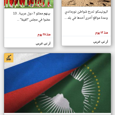
اليونيسكو تدرج شواطئ نورماندي
بينهم ممثلو 7 دول عربية.. 13
klyoum.com
وعدة مواقع أخرى أحدها في بلد ...
تغيير الدولة
عضوا في مجلس "الفيفا" ...
تعبر
مصادر الأخبار من جزر القمر
المقالات
الموجوده
اخبار جزر القمر على مدار الساعة
منذ ١٣ يوم
هنا عن
منذ ٢٨ يوم
وجهة
نظر
أهم اخبار جزر القمر العاجلة والمباشرة
ار تي عربي
كاتبيها.
ار تي عربي