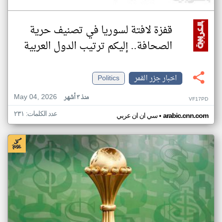
قفزة لافتة لسوريا في تصنيف حرية
الصحافة.. إليكم ترتيب الدول العربية
اخبار جزر القمر
Politics
May 04, 2026
منذ ٣ أشهر
VF17PD
عدد الكلمات: ٢٣١
•
arabic.cnn.com
سي ان ان عربي