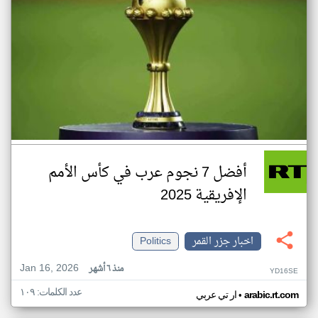
أفضل 7 نجوم عرب في كأس الأمم
الإفريقية 2025
اخبار جزر القمر
Politics
Jan 16, 2026
منذ ٦ أشهر
YD16SE
عدد الكلمات: ١٠٩
•
arabic.rt.com
ار تي عربي