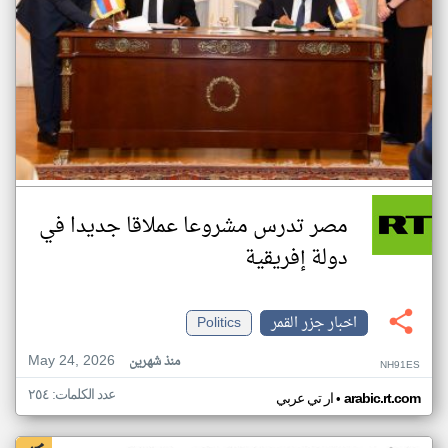
مصر تدرس مشروعا عملاقا جديدا في
دولة إفريقية
اخبار جزر القمر
Politics
May 24, 2026
منذ شهرين
NH91ES
عدد الكلمات: ٢٥٤
•
arabic.rt.com
ار تي عربي