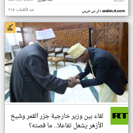
منذ شهرين
TN75KY
عدد الكلمات: ٢١٥
•
arabic.rt.com
ار تي عربي
لقاء بين وزير خارجية جزر القمر وشيخ
الأزهر يشعل تفاعلا.. ما قصته؟