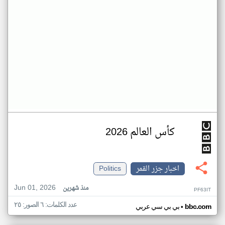
كأس العالم 2026
اخبار جزر القمر
Politics
Jun 01, 2026
منذ شهرين
PF63IT
عدد الكلمات: ٦ الصور: ٢٥
•
bbc.com
بي بي سي عربي