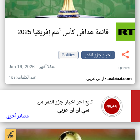
قائمة هدافي كأس أمم إفريقيا 2025
اخبار جزر القمر
Politics
Jan 19, 2026
منذ ٦ أشهر
QG60YL
عدد الكلمات: ١٤١
•
arabic.rt.com
ار تي عربي
تابع اخر اخبار جزر القمر من
سي ان ان عربي
مصادر أخرى