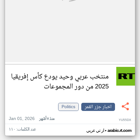
منتخب عربي وحيد يودع كأس إفريقيا
2025 من دور المجموعات
اخبار جزر القمر
Politics
Jan 01, 2026
منذ ٧ أشهر
YU55DX
عدد الكلمات: ١١٠
•
arabic.rt.com
ار تي عربي