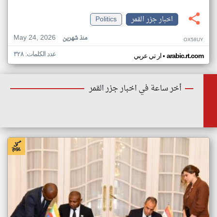
اخبار جزر القمر
Politics
May 24, 2026
منذ شهرين
OX58UY
عدد الكلمات: ٣٢٨
•
arabic.rt.com
ار تي عربي
أخر ساعة في اخبار جزر القمر