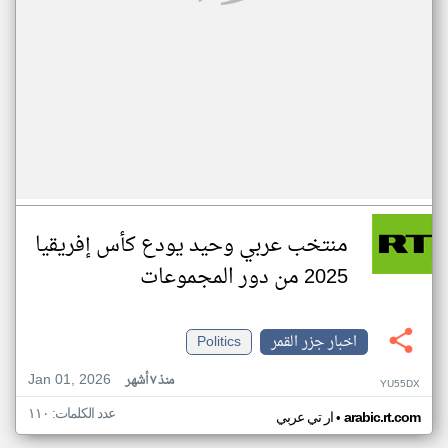
منتخب عربي وحيد يودع كأس إفريقيا
2025 من دور المجموعات
اخبار جزر القمر
Politics
Jan 01, 2026
منذ ٧ أشهر
YU55DX
عدد الكلمات: ١١٠
•
arabic.rt.com
ار تي عربي