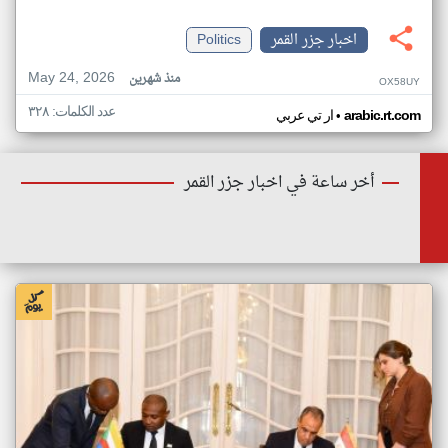
اخبار جزر القمر
Politics
May 24, 2026
منذ شهرين
OX58UY
عدد الكلمات: ٣٢٨
•
arabic.rt.com
ار تي عربي
أخر ساعة في اخبار جزر القمر