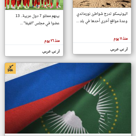
اليونيسكو تدرج شواطئ نورماندي
بينهم ممثلو 7 دول عربية.. 13
klyoum.com
وعدة مواقع أخرى أحدها في بلد ...
تغيير الدولة
عضوا في مجلس "الفيفا" ...
تعبر
مصادر الأخبار من جزر القمر
المقالات
الموجوده
اخبار جزر القمر على مدار الساعة
منذ ١١ يوم
هنا عن
منذ ٢٦ يوم
وجهة
نظر
أهم اخبار جزر القمر العاجلة والمباشرة
ار تي عربي
كاتبيها.
ار تي عربي