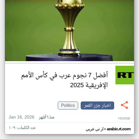
أفضل 7 نجوم عرب في كأس الأمم
الإفريقية 2025
اخبار جزر القمر
Politics
Jan 16, 2026
منذ ٦ أشهر
YD16SE
عدد الكلمات: ١٠٩
•
arabic.rt.com
ار تي عربي