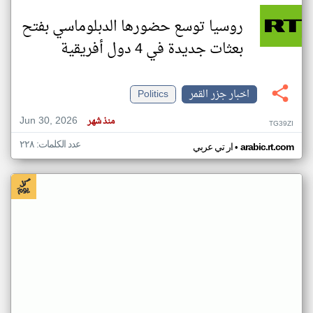
روسيا توسع حضورها الدبلوماسي بفتح
بعثات جديدة في 4 دول أفريقية
اخبار جزر القمر
Politics
Jun 30, 2026
منذ شهر
TG39ZI
عدد الكلمات: ٢٢٨
•
arabic.rt.com
ار تي عربي