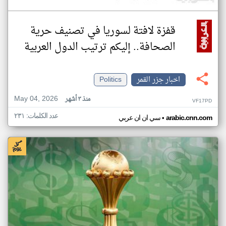
قفزة لافتة لسوريا في تصنيف حرية
الصحافة.. إليكم ترتيب الدول العربية
اخبار جزر القمر
Politics
May 04, 2026
منذ ٣ أشهر
VF17PD
عدد الكلمات: ٢٣١
•
arabic.cnn.com
سي ان ان عربي