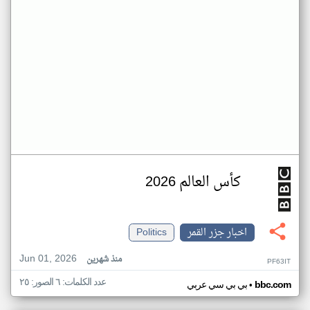
كأس العالم 2026
اخبار جزر القمر
Politics
Jun 01, 2026
منذ شهرين
PF63IT
عدد الكلمات: ٦ الصور: ٢٥
•
bbc.com
بي بي سي عربي