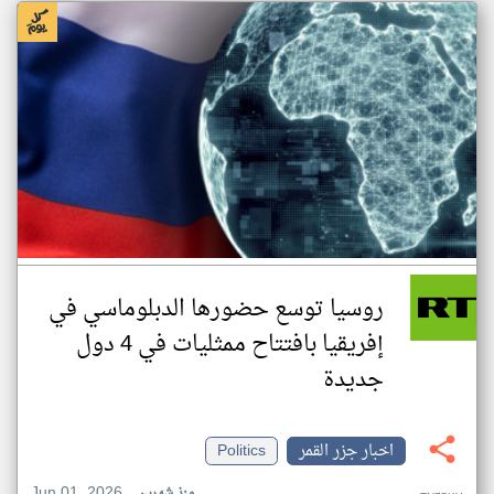
روسيا توسع حضورها الدبلوماسي في
إفريقيا بافتتاح ممثليات في 4 دول
جديدة
اخبار جزر القمر
Politics
Jun 01, 2026