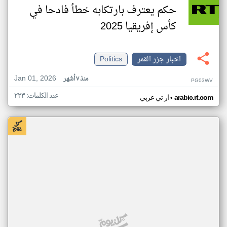
حكم يعترف بارتكابه خطأ فادحا في
كأس إفريقيا 2025
اخبار جزر القمر
Politics
Jan 01, 2026
منذ ٧ أشهر
PG03WV
عدد الكلمات: ٢٢٣
•
arabic.rt.com
ار تي عربي