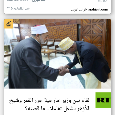
منذ شهرين
TN75KY
عدد الكلمات: ٢١٥
•
arabic.rt.com
ار تي عربي
لقاء بين وزير خارجية جزر القمر وشيخ
الأزهر يشعل تفاعلا.. ما قصته؟