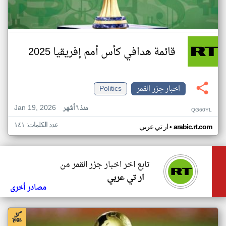
قائمة هدافي كأس أمم إفريقيا 2025
اخبار جزر القمر
Politics
Jan 19, 2026
منذ ٦ أشهر
QG60YL
عدد الكلمات: ١٤١
•
arabic.rt.com
ار تي عربي
تابع اخر اخبار جزر القمر من
ار تي عربي
مصادر أخرى