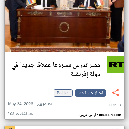
مصر تدرس مشروعا عملاقا جديدا في
دولة إفريقية
اخبار جزر القمر
Politics
May 24, 2026
منذ شهرين
NH91ES
عدد الكلمات: ٢٥٤
•
arabic.rt.com
ار تي عربي