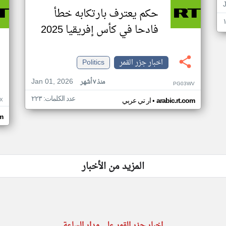
حكم يعترف بارتكابه خطأ
فادحا في كأس إفريقيا 2025
اخبار جزر القمر
Politics
Jan 01, 2026
منذ ٧ أشهر
PG03WV
عدد الكلمات: ٢٢٣
•
X
arabic.rt.com
ار تي عربي
om
المزيد من الأخبار
اخبار جزر القمر على مدار الساعة