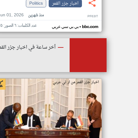
اخبار جزر القمر
Politics
Jun 01, 2026
منذ شهرين
PF63IT
عدد الكلمات: ٦ الصور: ٢٥
•
bbc.com
بي بي سي عربي
أخر ساعة في اخبار جزر القم
اخبار جزر القمر من ار تي عربي