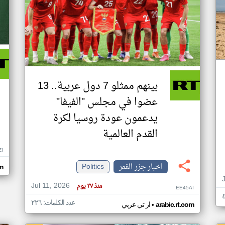
بينهم ممثلو 7 دول عربية.. 13
عضوا في مجلس "الفيفا"
يدعمون عودة روسيا لكرة
القدم العالمية
ZI
اخبار جزر القمر
Politics
om
Jul 11, 2026
منذ ٢٧ يوم
EE45AI
عدد الكلمات: ٢٢٦
•
arabic.rt.com
ار تي عربي