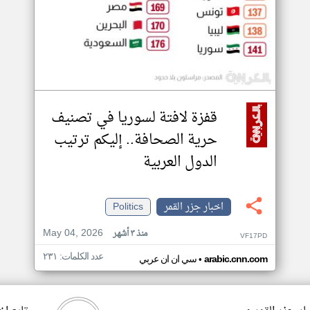
قفزة لافتة لسوريا في تصنيف
حرية الصحافة.. إليكم ترتيب
الدول العربية
اخبار جزر القمر
Politics
May 04, 2026
منذ ٣ أشهر
VF17PD
عدد الكلمات: ٢٣١
•
arabic.cnn.com
سي ان ان عربي