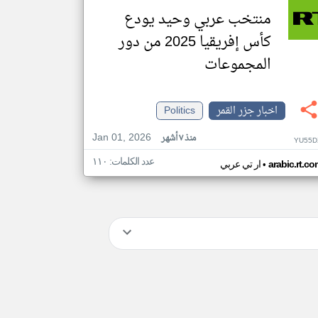
منتخب عربي وحيد يودع
كأس إفريقيا 2025 من دور
المجموعات
اخبار جزر القمر
Politics
Jan 01, 2026
منذ ٧ أشهر
YU55D
عدد الكلمات: ١١٠
•
arabic.rt.c
ار تي عربي