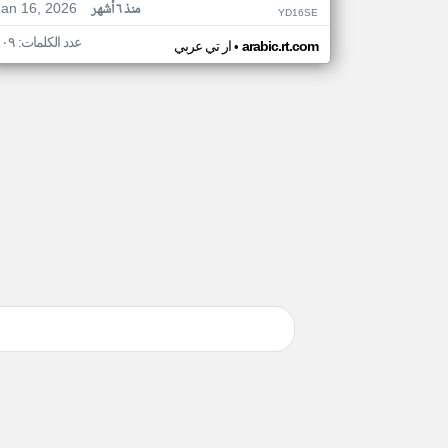
Jan 16, 2026
منذ ٦ أشهر
YD16SE
عدد الكلمات: ١٠٩
•
arabic.rt.com
ار تي عربي