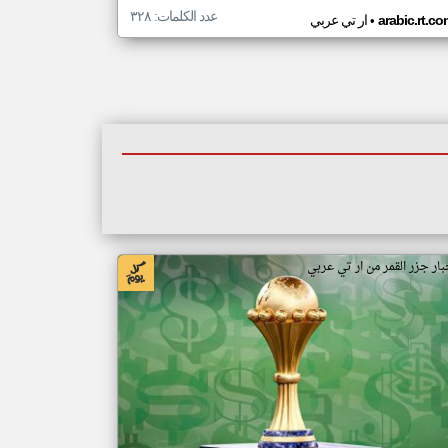
عدد الكلمات: ٣٢٨
•
arabic.rt.c
ار تي عربي
بار جزر القمر من ار تي عربي