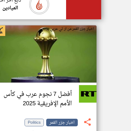
تابع اخر اخب
الميادين
اخبار جزر القمر من ار تي عربي
أفضل 7 نجوم عرب في كأس
الأمم الإفريقية 2025
اخبار جزر القمر
Politics