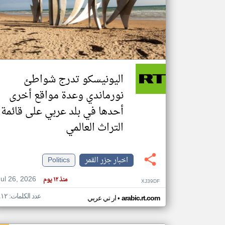
تعبر
المقالات
الموجوده
هنا عن
وجهة
اليونيسكو تدرج شواطئ
نظر
كاتبيها.
نورماندي وعدة مواقع أخرى
أحدها في بلد عربي على قائمة
التراث العالمي
اخبار جزر القمر
Politics
Jul 26, 2026
منذ ١٢ يوم
XJ39DF
عدد الكلمات: ٤١٢
•
arabic.rt.com
ار تي عربي