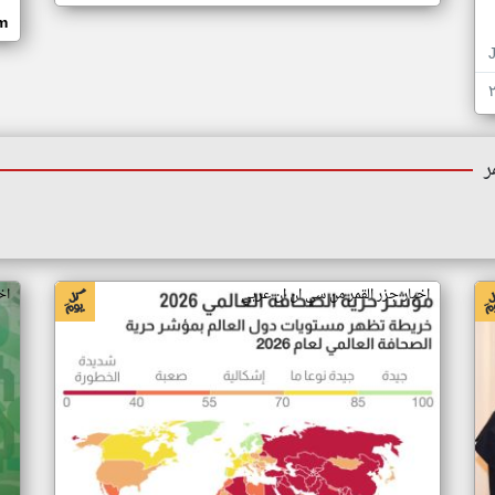
om
ر
اخبار جزر القمر من سي ان ان عربي
اخ