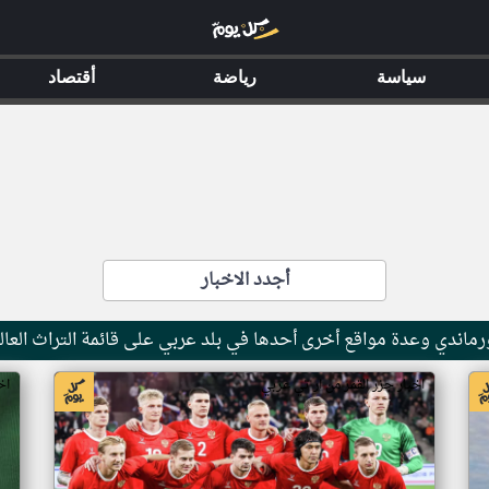
سياسة
رياضة
أقتصاد
أجدد الاخبار
ماندي وعدة مواقع أخرى أحدها في بلد عربي على قائمة التراث العال
اخبار جزر القمر من ار تي عربي
اخ