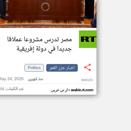
مصر تدرس مشروعا عملاقا
جديدا في دولة إفريقية
اخبار جزر القمر
Politics
May 24, 2026
منذ شهرين
NH91ES
عدد الكلمات: ٢٥٤
•
arabic.rt.com
ار تي عربي