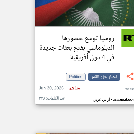
klyoum.com
تغيير الدولة
مصادر الأخبار من جزر القمر
روسيا توسع حضورها
اخبار جزر القمر على مدار الساعة
الدبلوماسي بفتح بعثات جديدة
أهم اخبار جزر القمر العاجلة والمباشرة
في 4 دول أفريقية
اخبار جزر القمر
Politics
Jun 30, 2026
منذ شهر
TG39
عدد الكلمات: ٢٢٨
•
arabic.rt.c
ار تي عربي