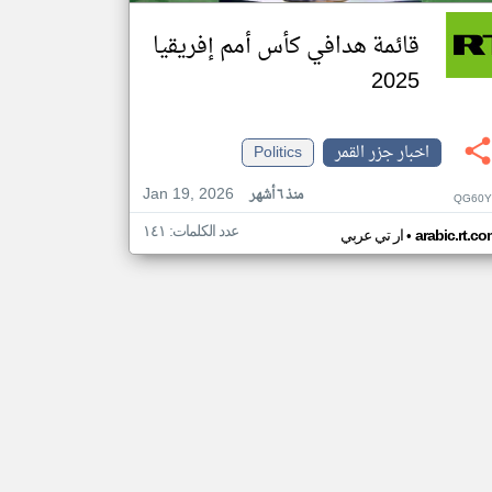
قائمة هدافي كأس أمم إفريقيا
2025
اخبار جزر القمر
Politics
Jan 19, 2026
منذ ٦ أشهر
QG60Y
عدد الكلمات: ١٤١
•
arabic.rt.c
ار تي عربي