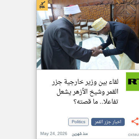
بار جزر القمر من ار تي عربي
لقاء بين وزير خارجية جزر
القمر وشيخ الأزهر يشعل
تفاعلا.. ما قصته؟
اخبار جزر القمر
Politics
May 24, 2026
منذ شهرين
OX58U