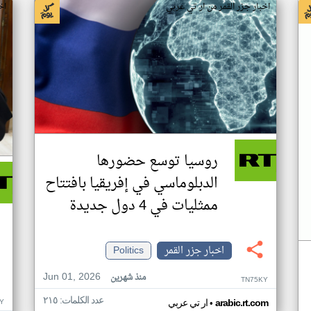
اخبار جزر القمر من ار تي عربي
اخ
روسيا توسع حضورها
الدبلوماسي في إفريقيا بافتتاح
ممثليات في 4 دول جديدة
اخبار جزر القمر
Politics
Jun 01, 2026
منذ شهرين
TN75KY
عدد الكلمات: ٢١٥
•
Y
arabic.rt.com
ار تي عربي