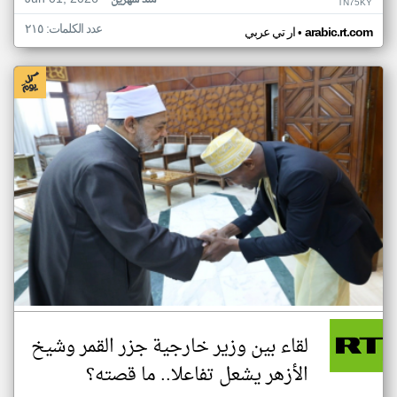
منذ شهرين
TN75KY
عدد الكلمات: ٢١٥
•
arabic.rt.com
ار تي عربي
لقاء بين وزير خارجية جزر القمر وشيخ
الأزهر يشعل تفاعلا.. ما قصته؟