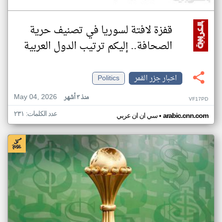
قفزة لافتة لسوريا في تصنيف حرية
الصحافة.. إليكم ترتيب الدول العربية
اخبار جزر القمر
Politics
May 04, 2026
منذ ٣ أشهر
VF17PD
عدد الكلمات: ٢٣١
•
arabic.cnn.com
سي ان ان عربي