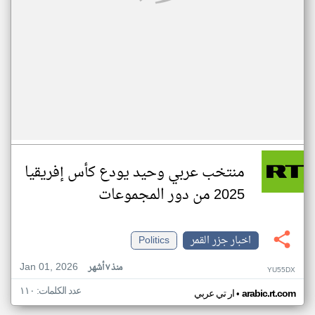
منتخب عربي وحيد يودع كأس إفريقيا
2025 من دور المجموعات
اخبار جزر القمر
Politics
Jan 01, 2026
منذ ٧ أشهر
YU55DX
عدد الكلمات: ١١٠
•
arabic.rt.com
ار تي عربي