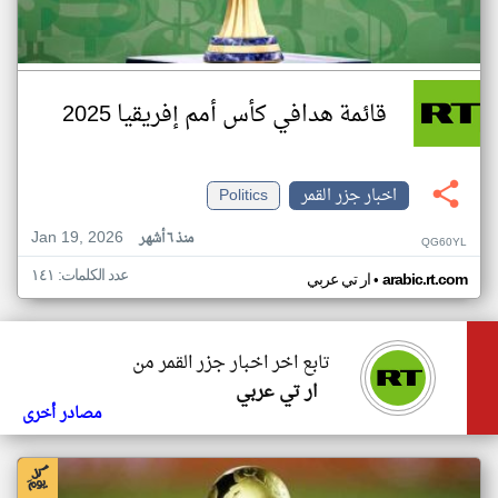
قائمة هدافي كأس أمم إفريقيا 2025
اخبار جزر القمر
Politics
Jan 19, 2026
منذ ٦ أشهر
QG60YL
عدد الكلمات: ١٤١
•
arabic.rt.com
ار تي عربي
تابع اخر اخبار جزر القمر من
ار تي عربي
مصادر أخرى