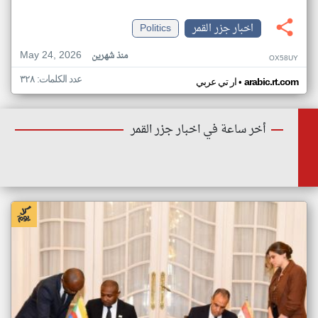
اخبار جزر القمر
Politics
May 24, 2026
منذ شهرين
OX58UY
عدد الكلمات: ٣٢٨
•
arabic.rt.com
ار تي عربي
أخر ساعة في اخبار جزر القمر