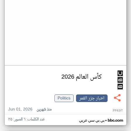
كأس العالم 2026
اخبار جزر القمر
Politics
Jun 01, 2026
منذ شهرين
PF63IT
عدد الكلمات: ٦ الصور: ٢٥
•
bbc.com
بي بي سي عربي