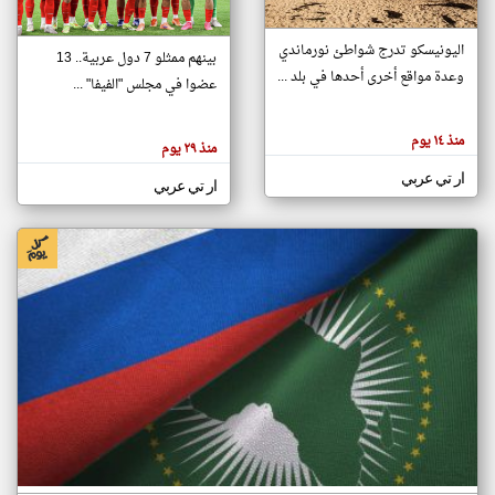
اليونيسكو تدرج شواطئ نورماندي
بينهم ممثلو 7 دول عربية.. 13
klyoum.com
وعدة مواقع أخرى أحدها في بلد ...
تغيير الدولة
عضوا في مجلس "الفيفا" ...
تعبر
مصادر الأخبار من جزر القمر
المقالات
الموجوده
اخبار جزر القمر على مدار الساعة
منذ ١٤ يوم
هنا عن
منذ ٢٩ يوم
وجهة
نظر
أهم اخبار جزر القمر العاجلة والمباشرة
ار تي عربي
كاتبيها.
ار تي عربي