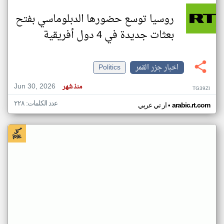
روسيا توسع حضورها الدبلوماسي بفتح
بعثات جديدة في 4 دول أفريقية
اخبار جزر القمر
Politics
Jun 30, 2026
منذ شهر
TG39ZI
عدد الكلمات: ٢٢٨
•
arabic.rt.com
ار تي عربي