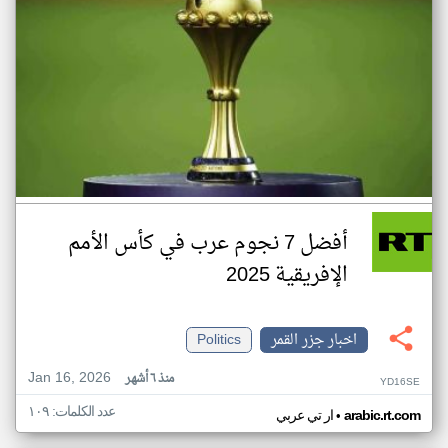
أفضل 7 نجوم عرب في كأس الأمم
الإفريقية 2025
اخبار جزر القمر
Politics
Jan 16, 2026
منذ ٦ أشهر
YD16SE
عدد الكلمات: ١٠٩
•
arabic.rt.com
ار تي عربي