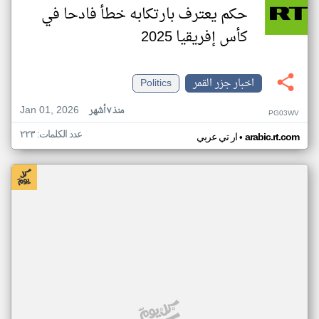
حكم يعترف بارتكابه خطأ فادحا في
كأس إفريقيا 2025
اخبار جزر القمر
Politics
Jan 01, 2026
منذ ٧ أشهر
PG03WV
عدد الكلمات: ٢٢٣
•
arabic.rt.com
ار تي عربي