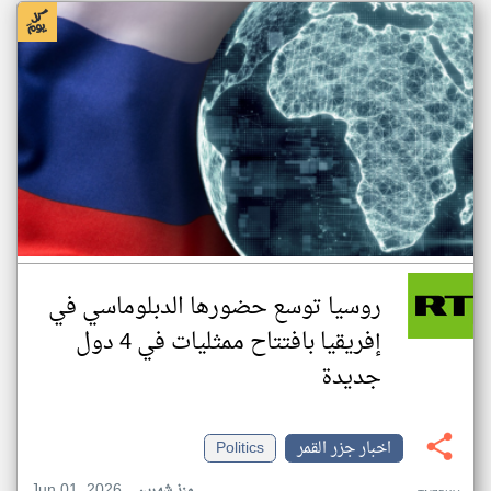
روسيا توسع حضورها الدبلوماسي في
إفريقيا بافتتاح ممثليات في 4 دول
جديدة
اخبار جزر القمر
Politics
Jun 01, 2026