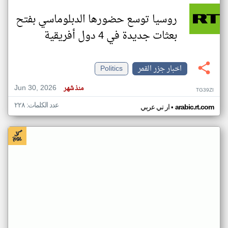
روسيا توسع حضورها الدبلوماسي بفتح
بعثات جديدة في 4 دول أفريقية
اخبار جزر القمر
Politics
Jun 30, 2026
منذ شهر
TG39ZI
عدد الكلمات: ٢٢٨
•
arabic.rt.com
ار تي عربي