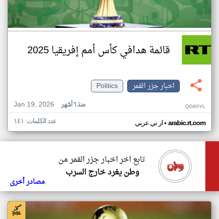
قائمة هدافي كأس أمم إفريقيا 2025
اخبار جزر القمر
Politics
Jan 19, 2026
منذ ٦ أشهر
QG60YL
عدد الكلمات: ١٤١
•
arabic.rt.com
ار تي عربي
تابع اخر اخبار جزر القمر من
وطن يغرد خارج السرب
مصادر أخرى