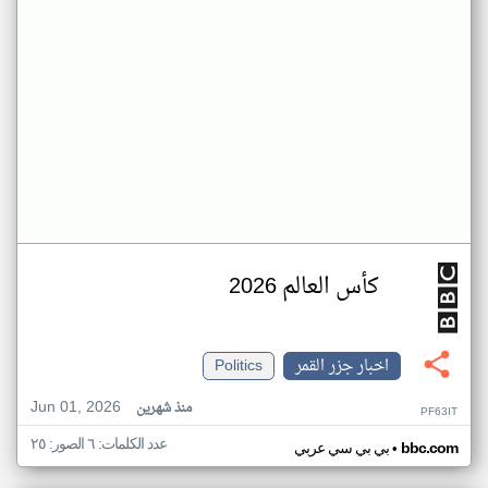
كأس العالم 2026
اخبار جزر القمر
Politics
Jun 01, 2026
منذ شهرين
PF63IT
عدد الكلمات: ٦ الصور: ٢٥
•
bbc.com
بي بي سي عربي