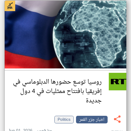
روسيا توسع حضورها الدبلوماسي في
إفريقيا بافتتاح ممثليات في 4 دول
جديدة
اخبار جزر القمر
Politics
Jun 01, 2026