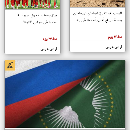
اليونيسكو تدرج شواطئ نورماندي
بينهم ممثلو 7 دول عربية.. 13
klyoum.com
وعدة مواقع أخرى أحدها في بلد ...
تغيير الدولة
عضوا في مجلس "الفيفا" ...
تعبر
مصادر الأخبار من جزر القمر
المقالات
الموجوده
اخبار جزر القمر على مدار الساعة
منذ ١٢ يوم
هنا عن
منذ ٢٧ يوم
وجهة
نظر
أهم اخبار جزر القمر العاجلة والمباشرة
ار تي عربي
كاتبيها.
ار تي عربي