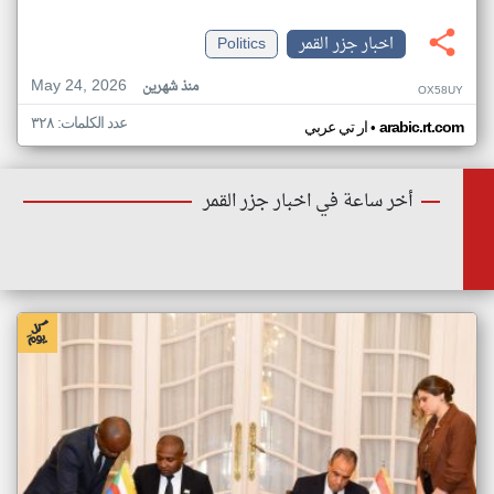
اخبار جزر القمر
Politics
May 24, 2026
منذ شهرين
OX58UY
عدد الكلمات: ٣٢٨
•
arabic.rt.com
ار تي عربي
أخر ساعة في اخبار جزر القمر