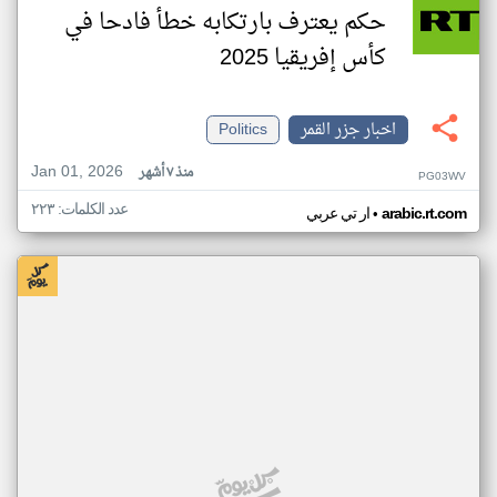
حكم يعترف بارتكابه خطأ فادحا في
كأس إفريقيا 2025
اخبار جزر القمر
Politics
Jan 01, 2026
منذ ٧ أشهر
PG03WV
عدد الكلمات: ٢٢٣
•
arabic.rt.com
ار تي عربي