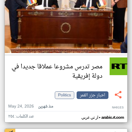
مصر تدرس مشروعا عملاقا جديدا في
دولة إفريقية
اخبار جزر القمر
Politics
May 24, 2026
منذ شهرين
NH91ES
عدد الكلمات: ٢٥٤
•
arabic.rt.com
ار تي عربي