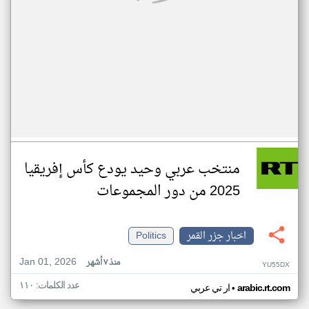
منتخب عربي وحيد يودع كأس إفريقيا
2025 من دور المجموعات
اخبار جزر القمر
Politics
Jan 01, 2026
منذ ٧ أشهر
YU55DX
عدد الكلمات: ١١٠
•
arabic.rt.com
ار تي عربي