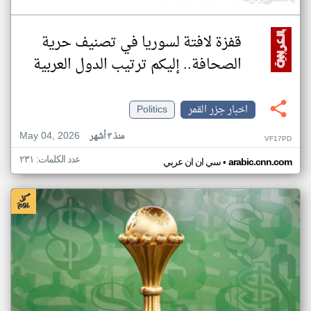
قفزة لافتة لسوريا في تصنيف حرية
الصحافة.. إليكم ترتيب الدول العربية
اخبار جزر القمر
Politics
May 04, 2026
منذ ٣ أشهر
VF17PD
عدد الكلمات: ٢٣١
•
arabic.cnn.com
سي ان ان عربي