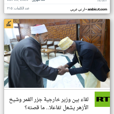
منذ شهرين
TN75KY
عدد الكلمات: ٢١٥
•
arabic.rt.com
ار تي عربي
لقاء بين وزير خارجية جزر القمر وشيخ
الأزهر يشعل تفاعلا.. ما قصته؟