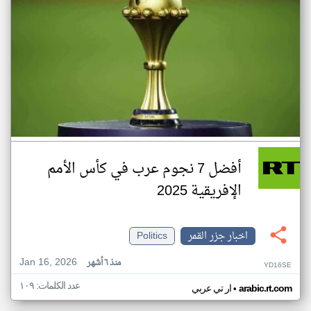
أفضل 7 نجوم عرب في كأس الأمم
الإفريقية 2025
اخبار جزر القمر
Politics
Jan 16, 2026
منذ ٦ أشهر
YD16SE
عدد الكلمات: ١٠٩
•
arabic.rt.com
ار تي عربي