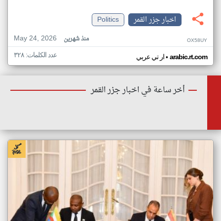
اخبار جزر القمر
Politics
May 24, 2026
منذ شهرين
OX58UY
عدد الكلمات: ٣٢٨
•
arabic.rt.com
ار تي عربي
أخر ساعة في اخبار جزر القمر