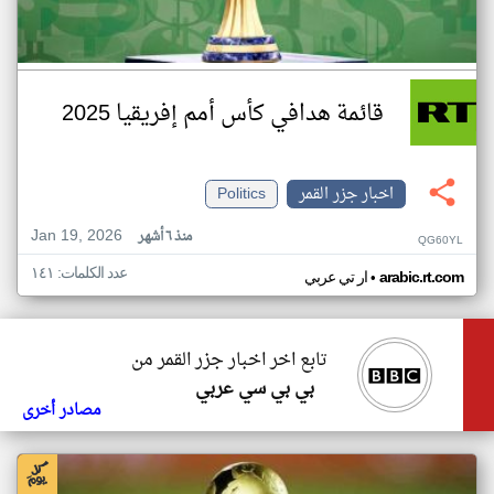
قائمة هدافي كأس أمم إفريقيا 2025
اخبار جزر القمر
Politics
Jan 19, 2026
منذ ٦ أشهر
QG60YL
عدد الكلمات: ١٤١
•
arabic.rt.com
ار تي عربي
تابع اخر اخبار جزر القمر من
بي بي سي عربي
مصادر أخرى