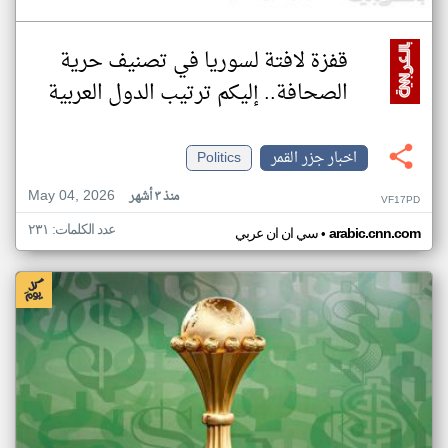
قفزة لافتة لسوريا في تصنيف حرية
الصحافة.. إليكم ترتيب الدول العربية
اخبار جزر القمر
Politics
May 04, 2026
منذ ٣ أشهر
VF17PD
عدد الكلمات: ٢٣١
•
arabic.cnn.com
سي ان ان عربي