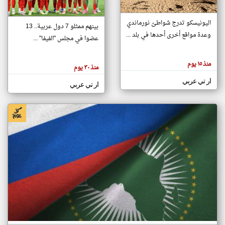
اليونيسكو تدرج شواطئ نورماندي
بينهم ممثلو 7 دول عربية.. 13
klyoum.com
وعدة مواقع أخرى أحدها في بلد ...
تغيير الدولة
عضوا في مجلس "الفيفا" ...
تعبر
مصادر الأخبار من جزر القمر
المقالات
الموجوده
اخبار جزر القمر على مدار الساعة
منذ ١٥ يوم
هنا عن
منذ ٣٠ يوم
وجهة
نظر
أهم اخبار جزر القمر العاجلة والمباشرة
ار تي عربي
كاتبيها.
ار تي عربي