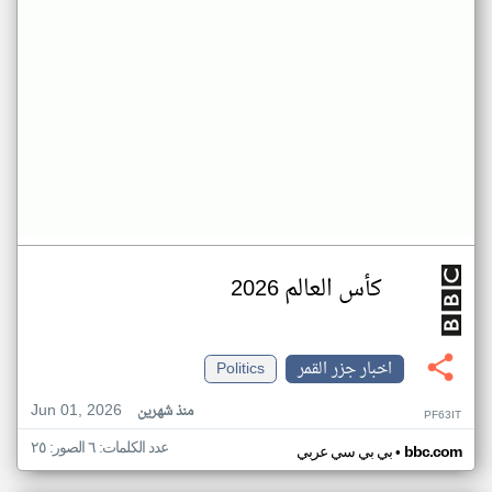
كأس العالم 2026
اخبار جزر القمر
Politics
Jun 01, 2026
منذ شهرين
PF63IT
عدد الكلمات: ٦ الصور: ٢٥
•
bbc.com
بي بي سي عربي