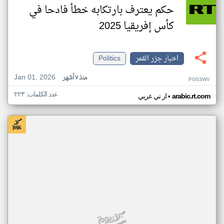
حكم يعترف بارتكابه خطأ فادحا في
كأس إفريقيا 2025
اخبار جزر القمر
Politics
Jan 01, 2026
منذ ٧ أشهر
PG03WV
عدد الكلمات: ٢٢٣
•
arabic.rt.com
ار تي عربي