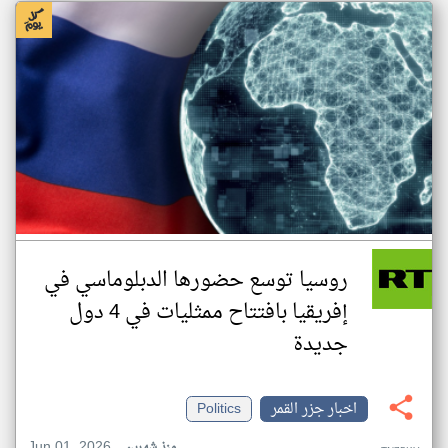
روسيا توسع حضورها الدبلوماسي في
إفريقيا بافتتاح ممثليات في 4 دول
جديدة
اخبار جزر القمر
Politics
Jun 01, 2026