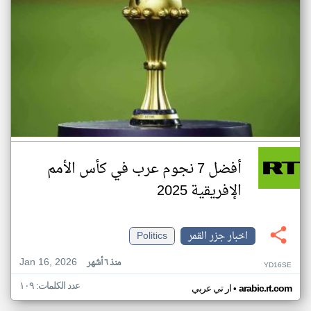
أفضل 7 نجوم عرب في كأس الأمم
الإفريقية 2025
اخبار جزر القمر
Politics
Jan 16, 2026
منذ ٦ أشهر
YD16SE
عدد الكلمات: ١٠٩
•
arabic.rt.com
ار تي عربي