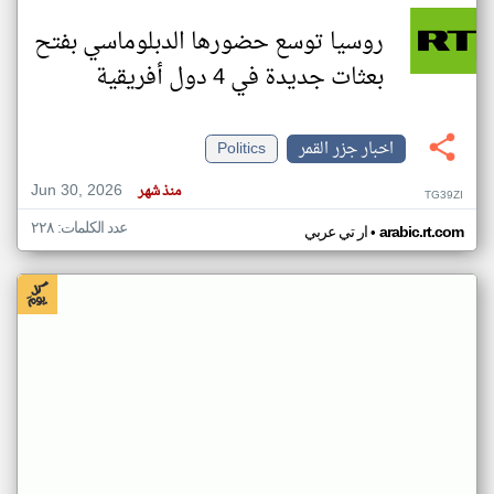
روسيا توسع حضورها الدبلوماسي بفتح
بعثات جديدة في 4 دول أفريقية
اخبار جزر القمر
Politics
Jun 30, 2026
منذ شهر
TG39ZI
عدد الكلمات: ٢٢٨
•
arabic.rt.com
ار تي عربي