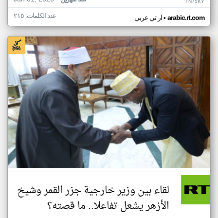
منذ شهرين
TN75KY
عدد الكلمات: ٢١٥
•
arabic.rt.com
ار تي عربي
لقاء بين وزير خارجية جزر القمر وشيخ
الأزهر يشعل تفاعلا.. ما قصته؟