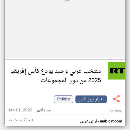
منتخب عربي وحيد يودع كأس إفريقيا
2025 من دور المجموعات
اخبار جزر القمر
Politics
Jan 01, 2026
منذ ٧ أشهر
YU55DX
عدد الكلمات: ١١٠
•
arabic.rt.com
ار تي عربي