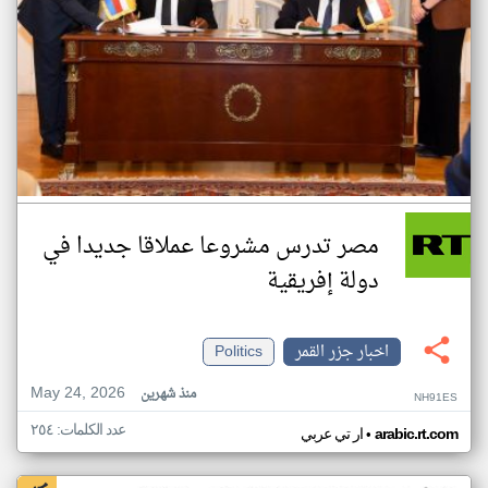
مصر تدرس مشروعا عملاقا جديدا في
دولة إفريقية
اخبار جزر القمر
Politics
May 24, 2026
منذ شهرين
NH91ES
عدد الكلمات: ٢٥٤
•
arabic.rt.com
ار تي عربي