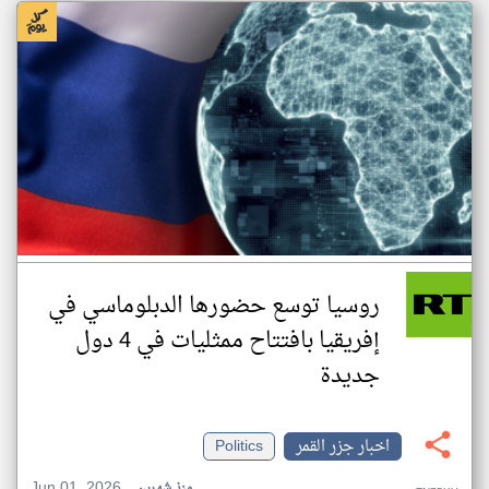
روسيا توسع حضورها الدبلوماسي في
إفريقيا بافتتاح ممثليات في 4 دول
جديدة
اخبار جزر القمر
Politics
Jun 01, 2026