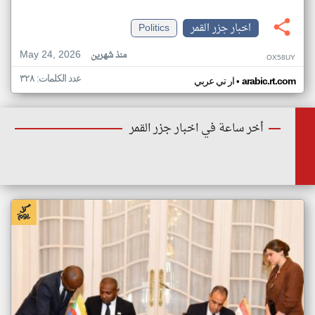
اخبار جزر القمر
Politics
May 24, 2026
منذ شهرين
OX58UY
عدد الكلمات: ٣٢٨
•
arabic.rt.com
ار تي عربي
أخر ساعة في اخبار جزر القمر