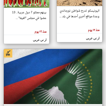
اليونيسكو تدرج شواطئ نورماندي
بينهم ممثلو 7 دول عربية.. 13
klyoum.com
وعدة مواقع أخرى أحدها في بلد ...
تغيير الدولة
عضوا في مجلس "الفيفا" ...
تعبر
مصادر الأخبار من جزر القمر
المقالات
الموجوده
اخبار جزر القمر على مدار الساعة
منذ ١٢ يوم
هنا عن
منذ ٢٦ يوم
وجهة
نظر
أهم اخبار جزر القمر العاجلة والمباشرة
ار تي عربي
كاتبيها.
ار تي عربي