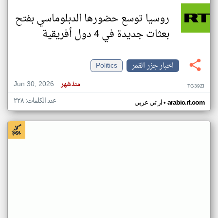
روسيا توسع حضورها الدبلوماسي بفتح
بعثات جديدة في 4 دول أفريقية
اخبار جزر القمر
Politics
Jun 30, 2026
منذ شهر
TG39ZI
عدد الكلمات: ٢٢٨
•
arabic.rt.com
ار تي عربي