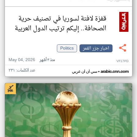
قفزة لافتة لسوريا في تصنيف حرية
الصحافة.. إليكم ترتيب الدول العربية
اخبار جزر القمر
Politics
May 04, 2026
منذ ٣ أشهر
VF17PD
عدد الكلمات: ٢٣١
•
arabic.cnn.com
سي ان ان عربي