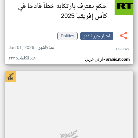
حكم يعترف بارتكابه خطأ فادحا في
كأس إفريقيا 2025
اخبار جزر القمر
Politics
Jan 01, 2026
منذ ٧ أشهر
PG03WV
عدد الكلمات: ٢٢٣
•
arabic.rt.com
ار تي عربي