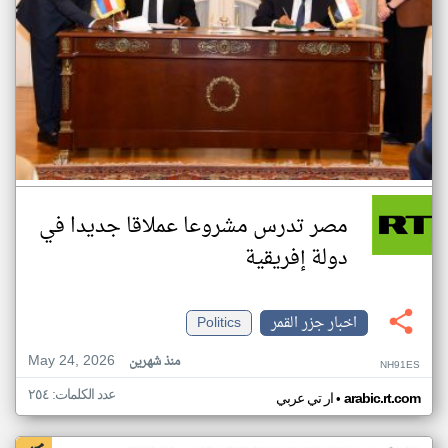
مصر تدرس مشروعا عملاقا جديدا في
دولة إفريقية
اخبار جزر القمر
Politics
May 24, 2026
منذ شهرين
NH91ES
عدد الكلمات: ٢٥٤
•
arabic.rt.com
ار تي عربي