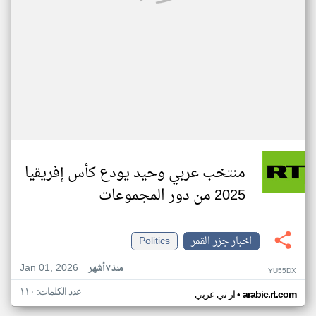
منتخب عربي وحيد يودع كأس إفريقيا
2025 من دور المجموعات
اخبار جزر القمر
Politics
Jan 01, 2026
منذ ٧ أشهر
YU55DX
عدد الكلمات: ١١٠
•
arabic.rt.com
ار تي عربي