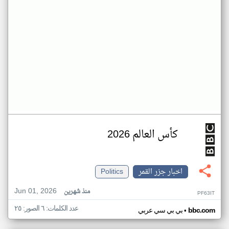
كأس العالم 2026
اخبار جزر القمر
Politics
Jun 01, 2026
منذ شهرين
PF63IT
عدد الكلمات: ٦ الصور: ٢٥
•
bbc.com
بي بي سي عربي