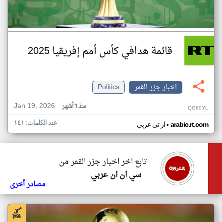
قائمة هدافي كأس أمم إفريقيا 2025
اخبار جزر القمر
Politics
Jan 19, 2026
منذ ٦ أشهر
QG60YL
عدد الكلمات: ١٤١
•
arabic.rt.com
ار تي عربي
تابع اخر اخبار جزر القمر من
سي ان ان عربي
مصادر أخرى