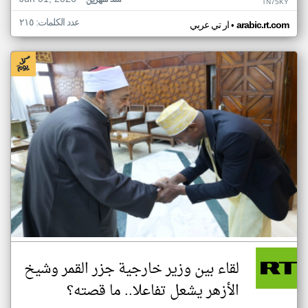
منذ شهرين
TN75KY
عدد الكلمات: ٢١٥
•
arabic.rt.com
ار تي عربي
لقاء بين وزير خارجية جزر القمر وشيخ
الأزهر يشعل تفاعلا.. ما قصته؟