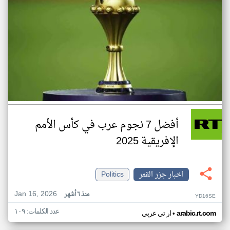
أفضل 7 نجوم عرب في كأس الأمم
الإفريقية 2025
اخبار جزر القمر
Politics
Jan 16, 2026
منذ ٦ أشهر
YD16SE
عدد الكلمات: ١٠٩
•
arabic.rt.com
ار تي عربي