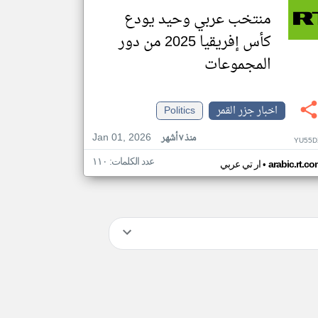
منتخب عربي وحيد يودع
كأس إفريقيا 2025 من دور
المجموعات
اخبار جزر القمر
Politics
Jan 01, 2026
منذ ٧ أشهر
YU55D
عدد الكلمات: ١١٠
•
arabic.rt.c
ار تي عربي