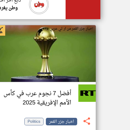
تابع اخر اخب
وطن يغرد
اخبار جزر القمر من ار تي عربي
أفضل 7 نجوم عرب في كأس
الأمم الإفريقية 2025
اخبار جزر القمر
Politics