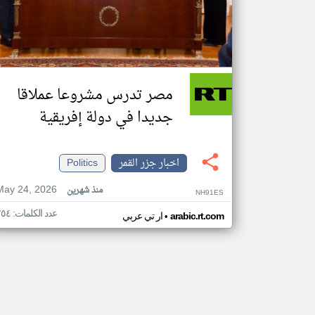
مصر تدرس مشروعا عملاقا
جديدا في دولة إفريقية
اخبار جزر القمر
Politics
May 24, 2026
منذ شهرين
NH91ES
عدد الكلمات: ٢٥٤
•
arabic.rt.com
ار تي عربي