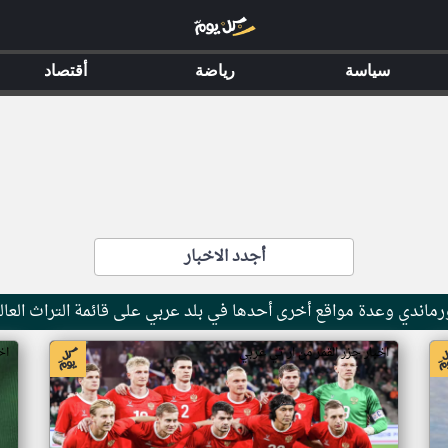
سياسة
رياضة
أقتصاد
أجدد الاخبار
ماندي وعدة مواقع أخرى أحدها في بلد عربي على قائمة التراث العال
اخبار جزر القمر من ار تي عربي
اخ