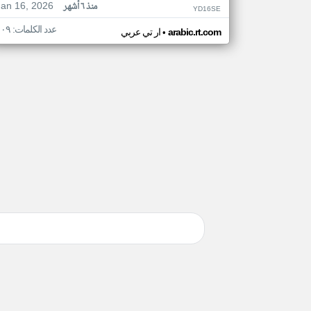
Jan 16, 2026
منذ ٦ أشهر
YD16SE
عدد الكلمات: ١٠٩
•
arabic.rt.com
ار تي عربي