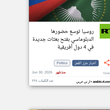
klyoum.com
تغيير الدولة
مصادر الأخبار من جزر القمر
روسيا توسع حضورها
اخبار جزر القمر على مدار الساعة
الدبلوماسي بفتح بعثات جديدة
أهم اخبار جزر القمر العاجلة والمباشرة
في 4 دول أفريقية
اخبار جزر القمر
Politics
Jun 30, 2026
منذ شهر
TG39
عدد الكلمات: ٢٢٨
•
arabic.rt.c
ار تي عربي