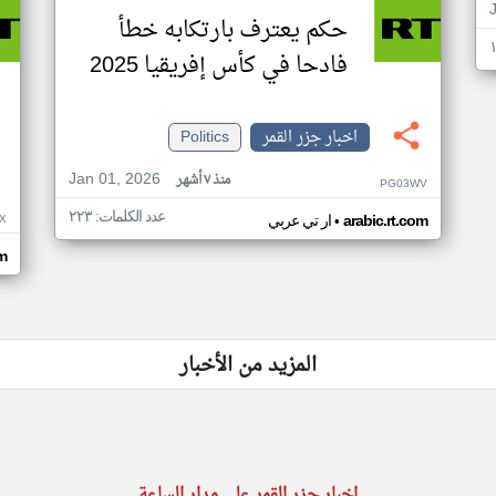
حكم يعترف بارتكابه خطأ
فادحا في كأس إفريقيا 2025
اخبار جزر القمر
Politics
Jan 01, 2026
منذ ٧ أشهر
PG03WV
عدد الكلمات: ٢٢٣
•
X
arabic.rt.com
ار تي عربي
om
المزيد من الأخبار
اخبار جزر القمر على مدار الساعة