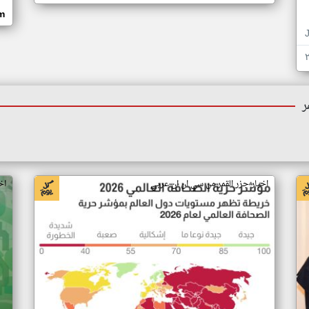
om
ر
اخبار جزر القمر من سي ان ان عربي
اخ