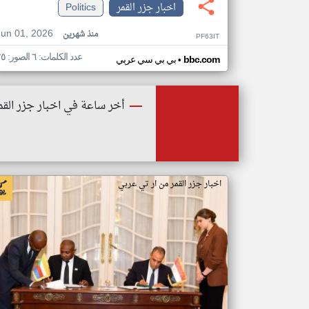
اخبار جزر القمر
Politics
Jun 01, 2026
منذ شهرين
PF63IT
عدد الكلمات: ٦ الصور: ٢٥
•
bbc.com
بي بي سي عربي
أخر ساعة في اخبار جزر القم
اخبار جزر القمر من ار تي عربي