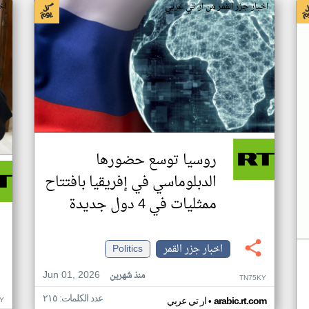
اخبار جزر القمر من ار تي عربي
اخ
روسيا توسع حضورها
الدبلوماسي في إفريقيا بافتتاح
ممثليات في 4 دول جديدة
اخبار جزر القمر
Politics
Jun 01, 2026
منذ شهرين
TN75KY
عدد الكلمات: ٢١٥
•
Y
arabic.rt.com
ار تي عربي