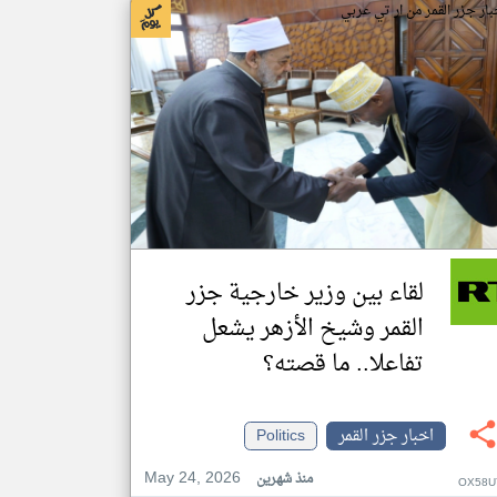
بار جزر القمر من ار تي عربي
لقاء بين وزير خارجية جزر
القمر وشيخ الأزهر يشعل
تفاعلا.. ما قصته؟
اخبار جزر القمر
Politics
May 24, 2026
منذ شهرين
OX58U