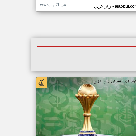
عدد الكلمات: ٣٢٨
•
arabic.rt.c
ار تي عربي
بار جزر القمر من ار تي عربي