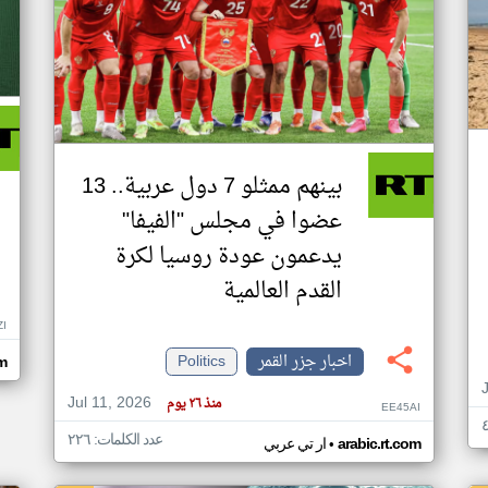
بينهم ممثلو 7 دول عربية.. 13
عضوا في مجلس "الفيفا"
يدعمون عودة روسيا لكرة
القدم العالمية
ZI
اخبار جزر القمر
Politics
om
Jul 11, 2026
منذ ٢٦ يوم
EE45AI
عدد الكلمات: ٢٢٦
•
arabic.rt.com
ار تي عربي