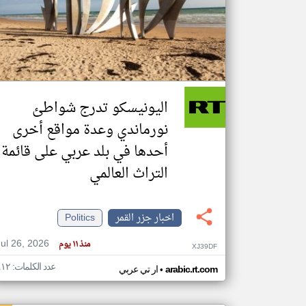
تعبر
المقالات
الموجوده
هنا عن
وجهة
اليونيسكو تدرج شواطئ
نظر
كاتبيها.
نورماندي وعدة مواقع أخرى
أحدها في بلد عربي على قائمة
التراث العالمي
اخبار جزر القمر
Politics
Jul 26, 2026
منذ ١١ يوم
XJ39DF
عدد الكلمات: ٤١٢
•
arabic.rt.com
ار تي عربي