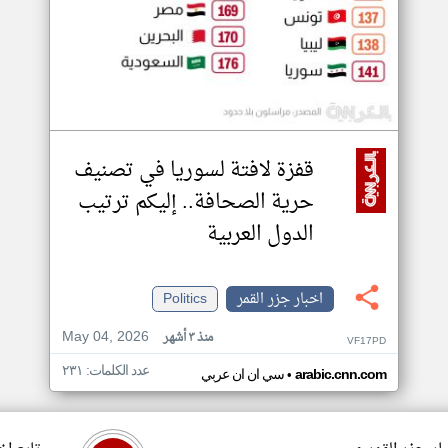
قفزة لافتة لسوريا في تصنيف
حرية الصحافة.. إليكم ترتيب
الدول العربية
اخبار جزر القمر
Politics
May 04, 2026
منذ ٣ أشهر
VF17PD
عدد الكلمات: ٢٣١
•
arabic.cnn.com
سي ان ان عربي