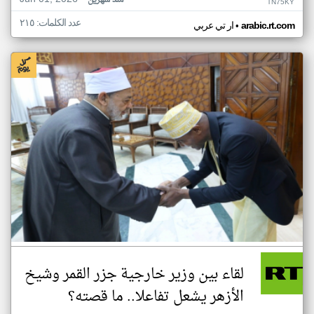
منذ شهرين
TN75KY
عدد الكلمات: ٢١٥
•
arabic.rt.com
ار تي عربي
لقاء بين وزير خارجية جزر القمر وشيخ
الأزهر يشعل تفاعلا.. ما قصته؟