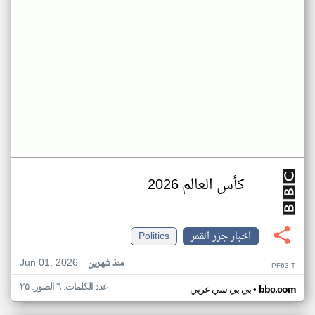
كأس العالم 2026
اخبار جزر القمر
Politics
Jun 01, 2026
منذ شهرين
PF63IT
عدد الكلمات: ٦ الصور: ٢٥
•
bbc.com
بي بي سي عربي