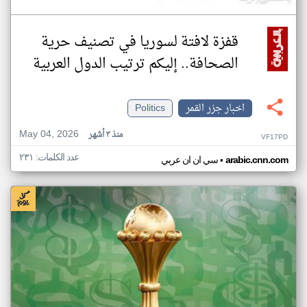
قفزة لافتة لسوريا في تصنيف حرية
الصحافة.. إليكم ترتيب الدول العربية
اخبار جزر القمر
Politics
May 04, 2026
منذ ٣ أشهر
VF17PD
عدد الكلمات: ٢٣١
•
arabic.cnn.com
سي ان ان عربي