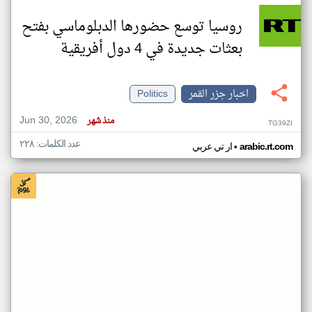
روسيا توسع حضورها الدبلوماسي بفتح
بعثات جديدة في 4 دول أفريقية
اخبار جزر القمر
Politics
Jun 30, 2026
منذ شهر
TG39ZI
عدد الكلمات: ٢٢٨
•
arabic.rt.com
ار تي عربي