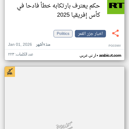
حكم يعترف بارتكابه خطأ فادحا في
كأس إفريقيا 2025
اخبار جزر القمر
Politics
Jan 01, 2026
منذ ٧ أشهر
PG03WV
عدد الكلمات: ٢٢٣
•
arabic.rt.com
ار تي عربي