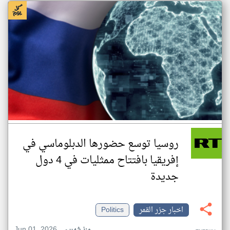
روسيا توسع حضورها الدبلوماسي في
إفريقيا بافتتاح ممثليات في 4 دول
جديدة
اخبار جزر القمر
Politics
Jun 01, 2026