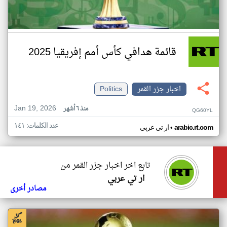
قائمة هدافي كأس أمم إفريقيا 2025
اخبار جزر القمر
Politics
Jan 19, 2026
منذ ٦ أشهر
QG60YL
عدد الكلمات: ١٤١
•
arabic.rt.com
ار تي عربي
تابع اخر اخبار جزر القمر من
ار تي عربي
مصادر أخرى