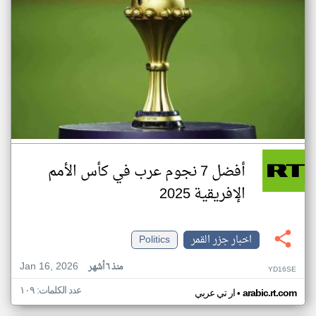
أفضل 7 نجوم عرب في كأس الأمم
الإفريقية 2025
اخبار جزر القمر
Politics
Jan 16, 2026
منذ ٦ أشهر
YD16SE
عدد الكلمات: ١٠٩
•
arabic.rt.com
ار تي عربي