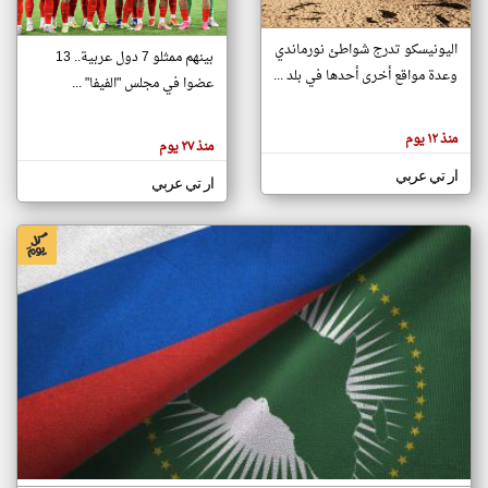
اليونيسكو تدرج شواطئ نورماندي
بينهم ممثلو 7 دول عربية.. 13
klyoum.com
وعدة مواقع أخرى أحدها في بلد ...
تغيير الدولة
عضوا في مجلس "الفيفا" ...
تعبر
مصادر الأخبار من جزر القمر
المقالات
الموجوده
اخبار جزر القمر على مدار الساعة
منذ ١٢ يوم
هنا عن
منذ ٢٧ يوم
وجهة
نظر
أهم اخبار جزر القمر العاجلة والمباشرة
ار تي عربي
كاتبيها.
ار تي عربي