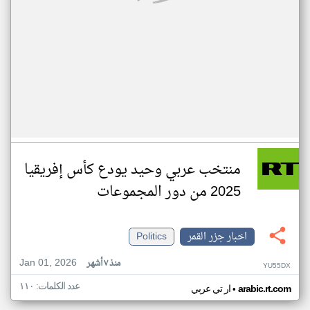
منتخب عربي وحيد يودع كأس إفريقيا
2025 من دور المجموعات
اخبار جزر القمر
Politics
Jan 01, 2026
منذ ٧ أشهر
YU55DX
عدد الكلمات: ١١٠
•
arabic.rt.com
ار تي عربي