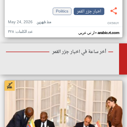
اخبار جزر القمر
Politics
May 24, 2026
منذ شهرين
OX58UY
عدد الكلمات: ٣٢٨
•
arabic.rt.com
ار تي عربي
أخر ساعة في اخبار جزر القمر