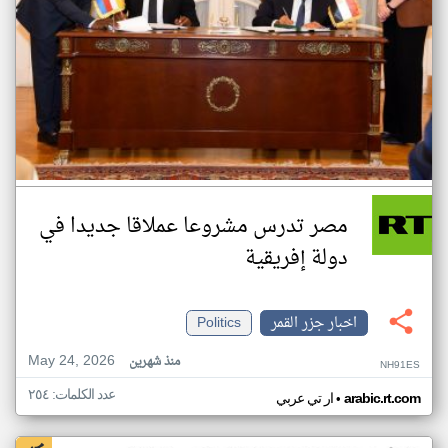
مصر تدرس مشروعا عملاقا جديدا في
دولة إفريقية
اخبار جزر القمر
Politics
May 24, 2026
منذ شهرين
NH91ES
عدد الكلمات: ٢٥٤
•
arabic.rt.com
ار تي عربي