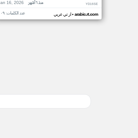
Jan 16, 2026
منذ ٦ أشهر
YD16SE
عدد الكلمات: ١٠٩
•
arabic.rt.com
ار تي عربي