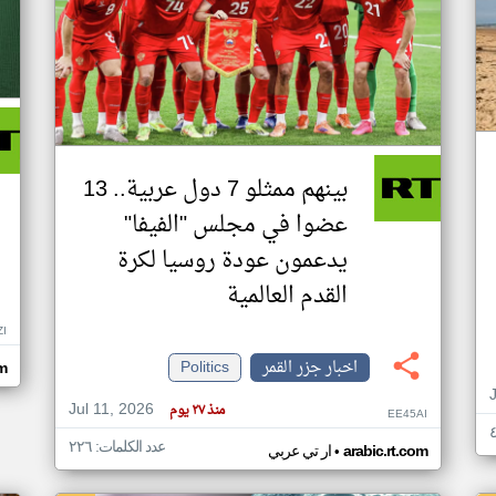
بينهم ممثلو 7 دول عربية.. 13
عضوا في مجلس "الفيفا"
يدعمون عودة روسيا لكرة
القدم العالمية
ZI
اخبار جزر القمر
Politics
om
Jul 11, 2026
منذ ٢٧ يوم
EE45AI
عدد الكلمات: ٢٢٦
•
arabic.rt.com
ار تي عربي