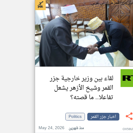
بار جزر القمر من ار تي عربي
لقاء بين وزير خارجية جزر
القمر وشيخ الأزهر يشعل
تفاعلا.. ما قصته؟
اخبار جزر القمر
Politics
May 24, 2026
منذ شهرين
OX58U