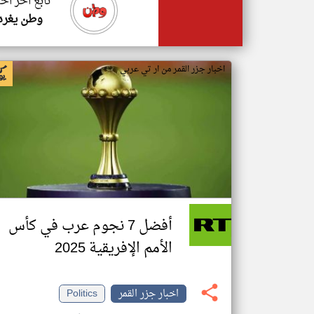
تابع اخر اخب
وطن يغرد
اخبار جزر القمر من ار تي عربي
أفضل 7 نجوم عرب في كأس
الأمم الإفريقية 2025
اخبار جزر القمر
Politics