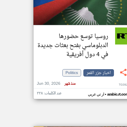
klyoum.com
تغيير الدولة
مصادر الأخبار من جزر القمر
روسيا توسع حضورها
اخبار جزر القمر على مدار الساعة
الدبلوماسي بفتح بعثات جديدة
أهم اخبار جزر القمر العاجلة والمباشرة
في 4 دول أفريقية
اخبار جزر القمر
Politics
Jun 30, 2026
منذ شهر
TG39
عدد الكلمات: ٢٢٨
•
arabic.rt.c
ار تي عربي