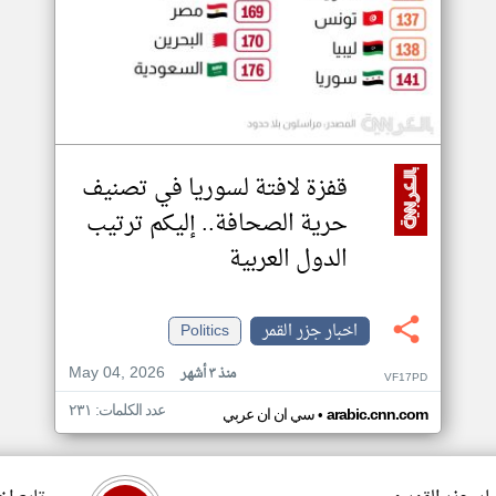
قفزة لافتة لسوريا في تصنيف
حرية الصحافة.. إليكم ترتيب
الدول العربية
اخبار جزر القمر
Politics
May 04, 2026
منذ ٣ أشهر
VF17PD
عدد الكلمات: ٢٣١
•
arabic.cnn.com
سي ان ان عربي