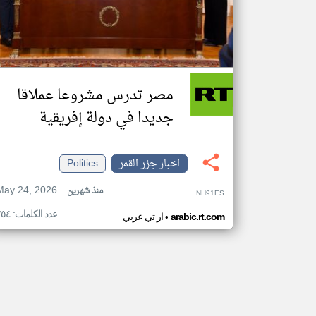
مصر تدرس مشروعا عملاقا
جديدا في دولة إفريقية
اخبار جزر القمر
Politics
May 24, 2026
منذ شهرين
NH91ES
عدد الكلمات: ٢٥٤
•
arabic.rt.com
ار تي عربي