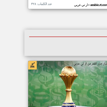
عدد الكلمات: ٣٢٨
•
arabic.rt.c
ار تي عربي
بار جزر القمر من ار تي عربي