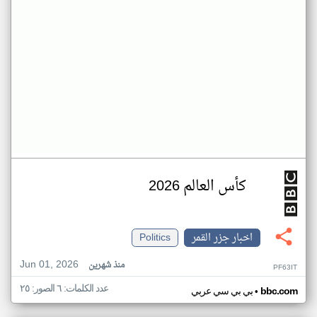
كأس العالم 2026
اخبار جزر القمر
Politics
Jun 01, 2026
منذ شهرين
PF63IT
عدد الكلمات: ٦ الصور: ٢٥
•
bbc.com
بي بي سي عربي