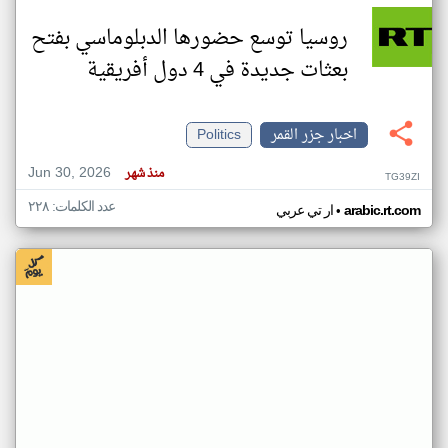
روسيا توسع حضورها الدبلوماسي بفتح
بعثات جديدة في 4 دول أفريقية
اخبار جزر القمر
Politics
Jun 30, 2026
منذ شهر
TG39ZI
عدد الكلمات: ٢٢٨
•
arabic.rt.com
ار تي عربي