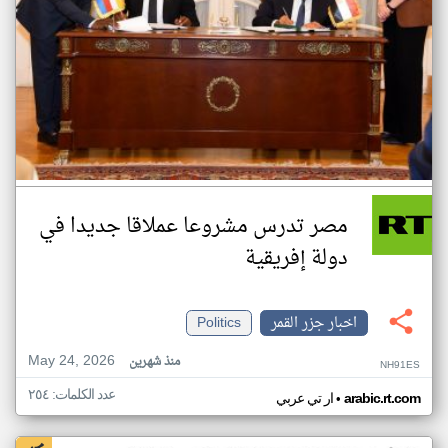
مصر تدرس مشروعا عملاقا جديدا في
دولة إفريقية
اخبار جزر القمر
Politics
May 24, 2026
منذ شهرين
NH91ES
عدد الكلمات: ٢٥٤
•
arabic.rt.com
ار تي عربي