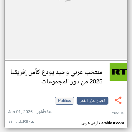
منتخب عربي وحيد يودع كأس إفريقيا
2025 من دور المجموعات
اخبار جزر القمر
Politics
Jan 01, 2026
منذ ٧ أشهر
YU55DX
عدد الكلمات: ١١٠
•
arabic.rt.com
ار تي عربي