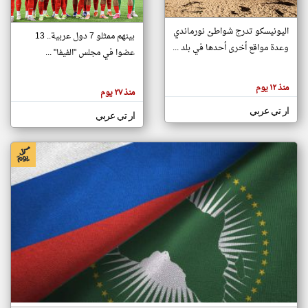
اليونيسكو تدرج شواطئ نورماندي
بينهم ممثلو 7 دول عربية.. 13
klyoum.com
وعدة مواقع أخرى أحدها في بلد ...
تغيير الدولة
عضوا في مجلس "الفيفا" ...
تعبر
مصادر الأخبار من جزر القمر
المقالات
الموجوده
اخبار جزر القمر على مدار الساعة
منذ ١٢ يوم
هنا عن
منذ ٢٧ يوم
وجهة
نظر
أهم اخبار جزر القمر العاجلة والمباشرة
ار تي عربي
كاتبيها.
ار تي عربي