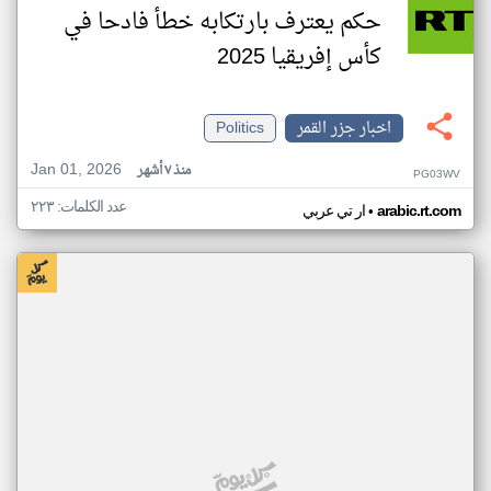
حكم يعترف بارتكابه خطأ فادحا في
كأس إفريقيا 2025
اخبار جزر القمر
Politics
Jan 01, 2026
منذ ٧ أشهر
PG03WV
عدد الكلمات: ٢٢٣
•
arabic.rt.com
ار تي عربي