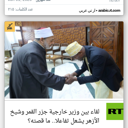
منذ شهرين
TN75KY
عدد الكلمات: ٢١٥
•
arabic.rt.com
ار تي عربي
لقاء بين وزير خارجية جزر القمر وشيخ
الأزهر يشعل تفاعلا.. ما قصته؟