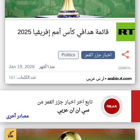
قائمة هدافي كأس أمم إفريقيا 2025
اخبار جزر القمر
Politics
Jan 19, 2026
منذ ٦ أشهر
QG60YL
عدد الكلمات: ١٤١
•
arabic.rt.com
ار تي عربي
تابع اخر اخبار جزر القمر من
سي ان ان عربي
مصادر أخرى