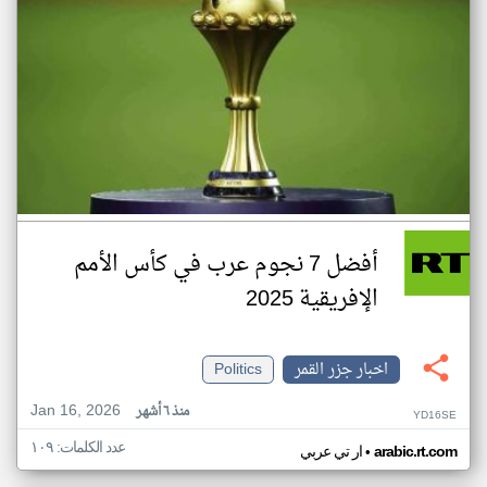
أفضل 7 نجوم عرب في كأس الأمم
الإفريقية 2025
اخبار جزر القمر
Politics
Jan 16, 2026
منذ ٦ أشهر
YD16SE
عدد الكلمات: ١٠٩
•
arabic.rt.com
ار تي عربي