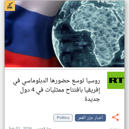
روسيا توسع حضورها الدبلوماسي في
إفريقيا بافتتاح ممثليات في 4 دول
جديدة
اخبار جزر القمر
Politics
Jun 01, 2026