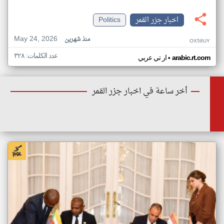
اخبار جزر القمر
Politics
May 24, 2026
منذ شهرين
OX58UY
عدد الكلمات: ٣٢٨
•
arabic.rt.com
ار تي عربي
أخر ساعة في اخبار جزر القمر