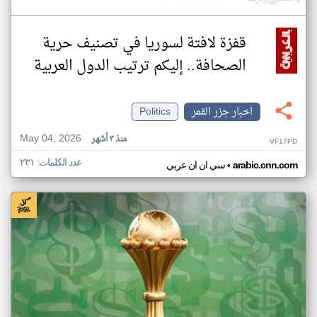
قفزة لافتة لسوريا في تصنيف حرية
الصحافة.. إليكم ترتيب الدول العربية
اخبار جزر القمر
Politics
May 04, 2026
منذ ٣ أشهر
VF17PD
عدد الكلمات: ٢٣١
•
arabic.cnn.com
سي ان ان عربي