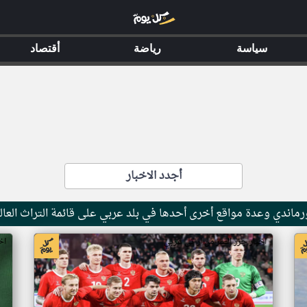
سياسة
رياضة
أقتصاد
أجدد الاخبار
ماندي وعدة مواقع أخرى أحدها في بلد عربي على قائمة التراث العال
اخبار جزر القمر من ار تي عربي
اخ