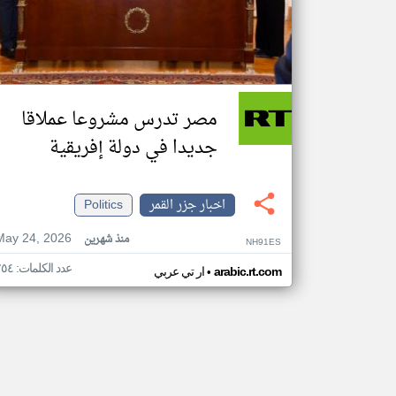
مصر تدرس مشروعا عملاقا
جديدا في دولة إفريقية
اخبار جزر القمر
Politics
May 24, 2026
منذ شهرين
NH91ES
عدد الكلمات: ٢٥٤
•
arabic.rt.com
ار تي عربي