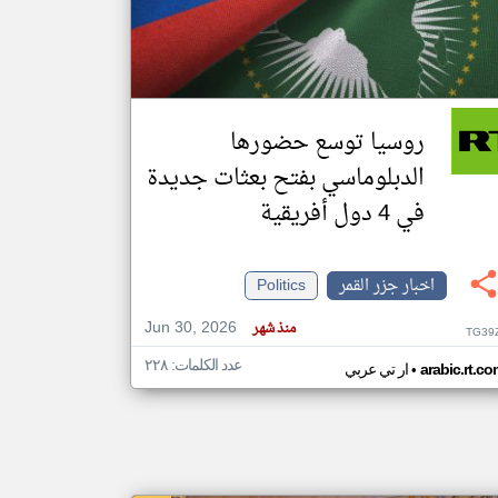
klyoum.com
تغيير الدولة
مصادر الأخبار من جزر القمر
روسيا توسع حضورها
اخبار جزر القمر على مدار الساعة
الدبلوماسي بفتح بعثات جديدة
أهم اخبار جزر القمر العاجلة والمباشرة
في 4 دول أفريقية
اخبار جزر القمر
Politics
Jun 30, 2026
منذ شهر
TG39
عدد الكلمات: ٢٢٨
•
arabic.rt.c
ار تي عربي