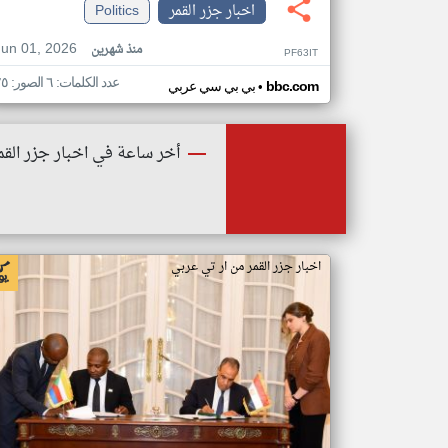
اخبار جزر القمر
Politics
Jun 01, 2026
منذ شهرين
PF63IT
عدد الكلمات: ٦ الصور: ٢٥
•
bbc.com
بي بي سي عربي
أخر ساعة في اخبار جزر القم
اخبار جزر القمر من ار تي عربي