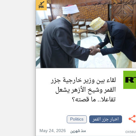
بار جزر القمر من ار تي عربي
لقاء بين وزير خارجية جزر
القمر وشيخ الأزهر يشعل
تفاعلا.. ما قصته؟
اخبار جزر القمر
Politics
May 24, 2026
منذ شهرين
OX58U