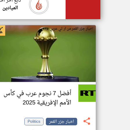
تابع اخر اخب
الميادين
اخبار جزر القمر من ار تي عربي
أفضل 7 نجوم عرب في كأس
الأمم الإفريقية 2025
اخبار جزر القمر
Politics