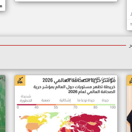
om
ر
اخبار جزر القمر من سي ان ان عربي
اخ