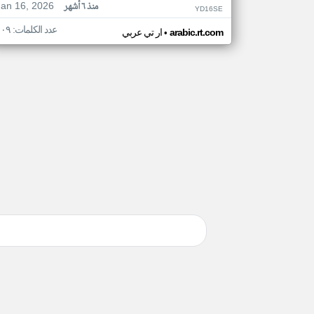
Jan 16, 2026
منذ ٦ أشهر
YD16SE
عدد الكلمات: ١٠٩
•
arabic.rt.com
ار تي عربي