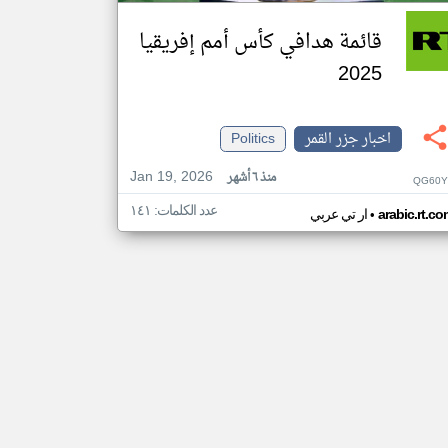
قائمة هدافي كأس أمم إفريقيا
2025
اخبار جزر القمر
Politics
Jan 19, 2026
منذ ٦ أشهر
QG60Y
عدد الكلمات: ١٤١
•
arabic.rt.c
ار تي عربي