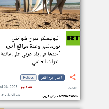
تعبر
المقالات
الموجوده
هنا عن
وجهة
اليونيسكو تدرج شواطئ
نظر
كاتبيها.
نورماندي وعدة مواقع أخرى
أحدها في بلد عربي على قائمة
التراث العالمي
اخبار جزر القمر
Politics
Jul 26, 2026
منذ ١٠ أيام
XJ39DF
عدد الكلمات: ٤١٢
•
arabic.rt.com
ار تي عربي