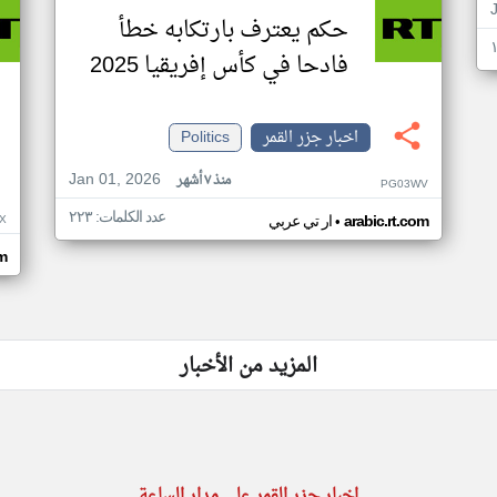
حكم يعترف بارتكابه خطأ
فادحا في كأس إفريقيا 2025
اخبار جزر القمر
Politics
Jan 01, 2026
منذ ٧ أشهر
PG03WV
عدد الكلمات: ٢٢٣
•
X
arabic.rt.com
ار تي عربي
om
المزيد من الأخبار
اخبار جزر القمر على مدار الساعة