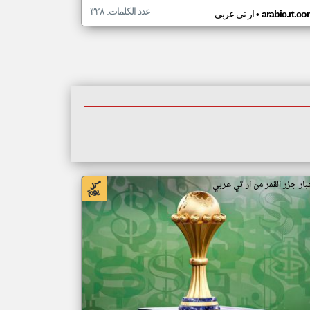
عدد الكلمات: ٣٢٨
•
arabic.rt.c
ار تي عربي
بار جزر القمر من ار تي عربي