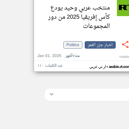
منتخب عربي وحيد يودع
كأس إفريقيا 2025 من دور
المجموعات
اخبار جزر القمر
Politics
Jan 01, 2026
منذ ٧ أشهر
YU55D
عدد الكلمات: ١١٠
•
arabic.rt.c
ار تي عربي