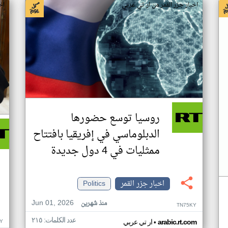
اخبار جزر القمر من ار تي عربي
اخ
روسيا توسع حضورها
الدبلوماسي في إفريقيا بافتتاح
ممثليات في 4 دول جديدة
اخبار جزر القمر
Politics
Jun 01, 2026
منذ شهرين
TN75KY
عدد الكلمات: ٢١٥
•
Y
arabic.rt.com
ار تي عربي