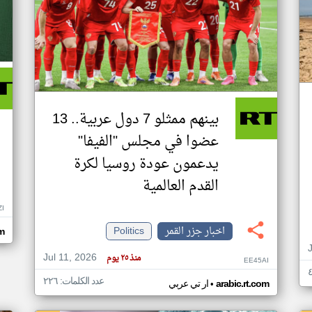
بينهم ممثلو 7 دول عربية.. 13
عضوا في مجلس "الفيفا"
يدعمون عودة روسيا لكرة
القدم العالمية
ZI
اخبار جزر القمر
Politics
om
Jul 11, 2026
منذ ٢٥ يوم
EE45AI
عدد الكلمات: ٢٢٦
•
arabic.rt.com
ار تي عربي