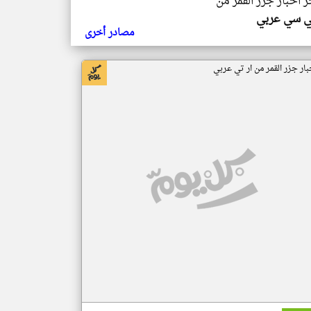
ر اخبار جزر القمر من
ي سي عربي
مصادر أخرى
بار جزر القمر من ار تي عربي