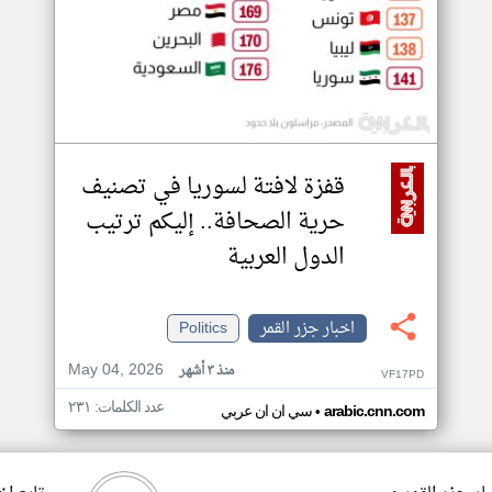
قفزة لافتة لسوريا في تصنيف
حرية الصحافة.. إليكم ترتيب
الدول العربية
اخبار جزر القمر
Politics
May 04, 2026
منذ ٣ أشهر
VF17PD
عدد الكلمات: ٢٣١
•
arabic.cnn.com
سي ان ان عربي