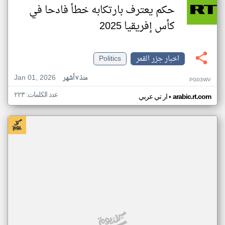
حكم يعترف بارتكابه خطأ فادحا في
كأس إفريقيا 2025
اخبار جزر القمر
Politics
Jan 01, 2026
منذ ٧ أشهر
PG03WV
عدد الكلمات: ٢٢٣
•
arabic.rt.com
ار تي عربي