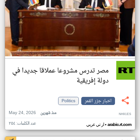
مصر تدرس مشروعا عملاقا جديدا في
دولة إفريقية
اخبار جزر القمر
Politics
May 24, 2026
منذ شهرين
NH91ES
عدد الكلمات: ٢٥٤
•
arabic.rt.com
ار تي عربي