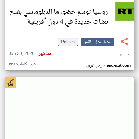
روسيا توسع حضورها الدبلوماسي بفتح
بعثات جديدة في 4 دول أفريقية
اخبار جزر القمر
Politics
Jun 30, 2026
منذ شهر
TG39ZI
عدد الكلمات: ٢٢٨
•
arabic.rt.com
ار تي عربي