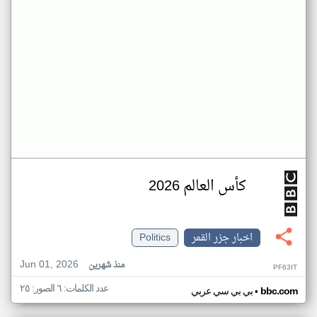
كأس العالم 2026
اخبار جزر القمر
Politics
Jun 01, 2026
منذ شهرين
PF63IT
عدد الكلمات: ٦ الصور: ٢٥
•
bbc.com
بي بي سي عربي