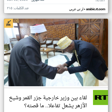
منذ شهرين
TN75KY
عدد الكلمات: ٢١٥
•
arabic.rt.com
ار تي عربي
لقاء بين وزير خارجية جزر القمر وشيخ
الأزهر يشعل تفاعلا.. ما قصته؟