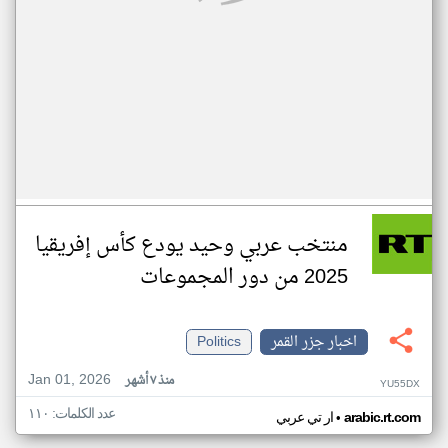
منتخب عربي وحيد يودع كأس إفريقيا
2025 من دور المجموعات
اخبار جزر القمر
Politics
Jan 01, 2026
منذ ٧ أشهر
YU55DX
عدد الكلمات: ١١٠
•
arabic.rt.com
ار تي عربي