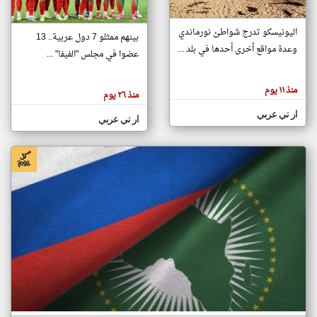
اليونيسكو تدرج شواطئ نورماندي
بينهم ممثلو 7 دول عربية.. 13
klyoum.com
وعدة مواقع أخرى أحدها في بلد ...
تغيير الدولة
عضوا في مجلس "الفيفا" ...
تعبر
مصادر الأخبار من جزر القمر
المقالات
الموجوده
اخبار جزر القمر على مدار الساعة
منذ ١١ يوم
هنا عن
منذ ٢٦ يوم
وجهة
نظر
أهم اخبار جزر القمر العاجلة والمباشرة
ار تي عربي
كاتبيها.
ار تي عربي