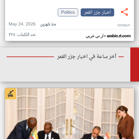
اخبار جزر القمر
Politics
May 24, 2026
منذ شهرين
OX58UY
عدد الكلمات: ٣٢٨
•
arabic.rt.com
ار تي عربي
أخر ساعة في اخبار جزر القمر