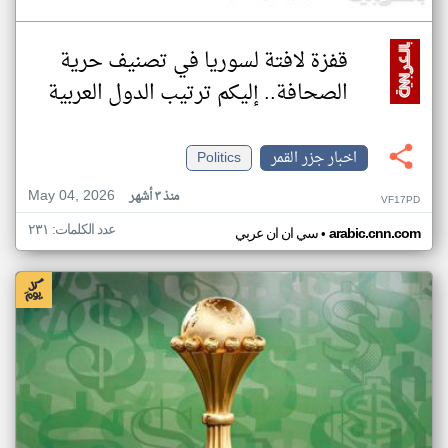
قفزة لافتة لسوريا في تصنيف حرية
الصحافة.. إليكم ترتيب الدول العربية
اخبار جزر القمر
Politics
May 04, 2026
منذ ٣ أشهر
VF17PD
عدد الكلمات: ٢٣١
•
arabic.cnn.com
سي ان ان عربي