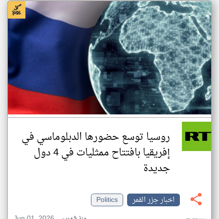
روسيا توسع حضورها الدبلوماسي في
إفريقيا بافتتاح ممثليات في 4 دول
جديدة
اخبار جزر القمر
Politics
Jun 01, 2026