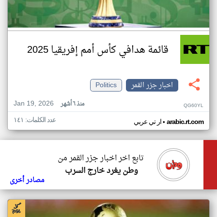
قائمة هدافي كأس أمم إفريقيا 2025
اخبار جزر القمر
Politics
Jan 19, 2026
منذ ٦ أشهر
QG60YL
عدد الكلمات: ١٤١
•
arabic.rt.com
ار تي عربي
تابع اخر اخبار جزر القمر من
وطن يغرد خارج السرب
مصادر أخرى