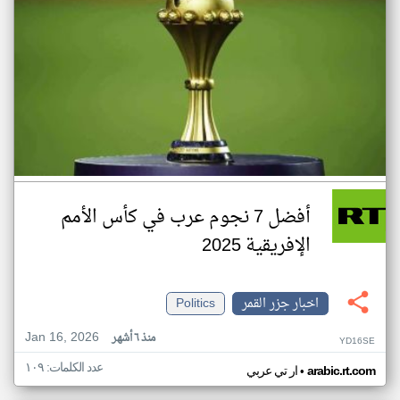
أفضل 7 نجوم عرب في كأس الأمم
الإفريقية 2025
اخبار جزر القمر
Politics
Jan 16, 2026
منذ ٦ أشهر
YD16SE
عدد الكلمات: ١٠٩
•
arabic.rt.com
ار تي عربي