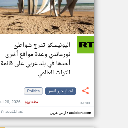
تعبر
المقالات
الموجوده
هنا عن
وجهة
اليونيسكو تدرج شواطئ
نظر
كاتبيها.
نورماندي وعدة مواقع أخرى
أحدها في بلد عربي على قائمة
التراث العالمي
اخبار جزر القمر
Politics
Jul 26, 2026
منذ ١١ يوم
XJ39DF
عدد الكلمات: ٤١٢
•
arabic.rt.com
ار تي عربي