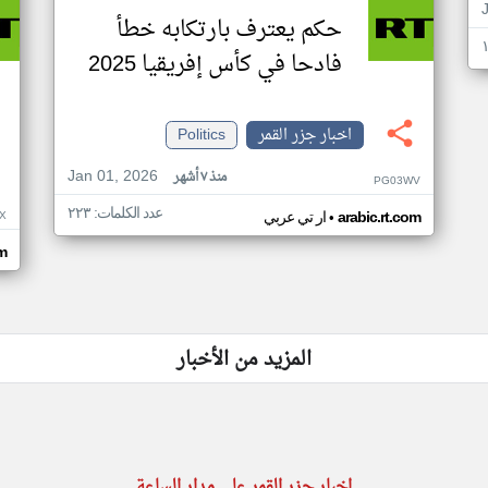
حكم يعترف بارتكابه خطأ
فادحا في كأس إفريقيا 2025
اخبار جزر القمر
Politics
Jan 01, 2026
منذ ٧ أشهر
PG03WV
عدد الكلمات: ٢٢٣
•
X
arabic.rt.com
ار تي عربي
om
المزيد من الأخبار
اخبار جزر القمر على مدار الساعة