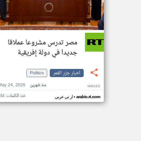
مصر تدرس مشروعا عملاقا
جديدا في دولة إفريقية
اخبار جزر القمر
Politics
May 24, 2026
منذ شهرين
NH91ES
عدد الكلمات: ٢٥٤
•
arabic.rt.com
ار تي عربي