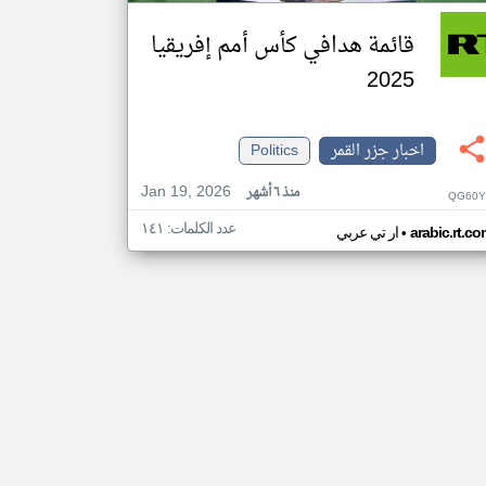
قائمة هدافي كأس أمم إفريقيا
2025
اخبار جزر القمر
Politics
Jan 19, 2026
منذ ٦ أشهر
QG60Y
عدد الكلمات: ١٤١
•
arabic.rt.c
ار تي عربي