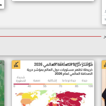
om
ر
اخبار جزر القمر من سي ان ان عربي
اخ