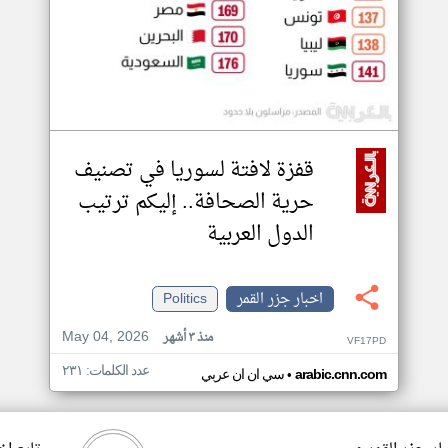
قفزة لافتة لسوريا في تصنيف
حرية الصحافة.. إليكم ترتيب
الدول العربية
اخبار جزر القمر
Politics
May 04, 2026
منذ ٣ أشهر
VF17PD
عدد الكلمات: ٢٣١
•
arabic.cnn.com
سي ان ان عربي