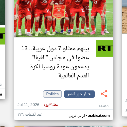
بينهم ممثلو 7 دول عربية.. 13
عضوا في مجلس "الفيفا"
يدعمون عودة روسيا لكرة
القدم العالمية
ZI
اخبار جزر القمر
Politics
om
Jul 11, 2026
منذ ٢٦ يوم
EE45AI
عدد الكلمات: ٢٢٦
•
arabic.rt.com
ار تي عربي