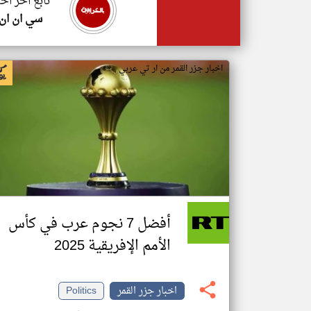
تابع اخر اخب
سي ان ان
اخبار جزر القمر من ار تي عربي
أفضل 7 نجوم عرب في كأس
الأمم الإفريقية 2025
اخبار جزر القمر
Politics