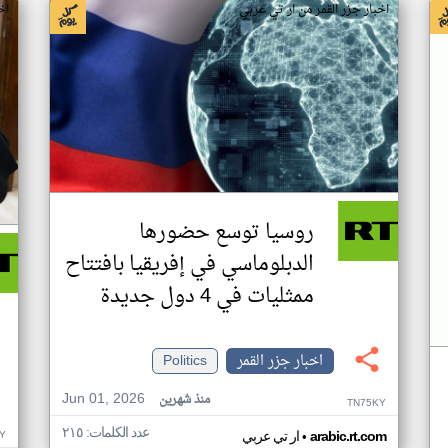
اخبار جزر القمر من ار تي عربي
اخ
روسيا توسع حضورها
الدبلوماسي في إفريقيا بافتتاح
ممثليات في 4 دول جديدة
اخبار جزر القمر
Politics
Jun 01, 2026
منذ شهرين
TN75KY
عدد الكلمات: ٢١٥
•
Y
arabic.rt.com
ار تي عربي