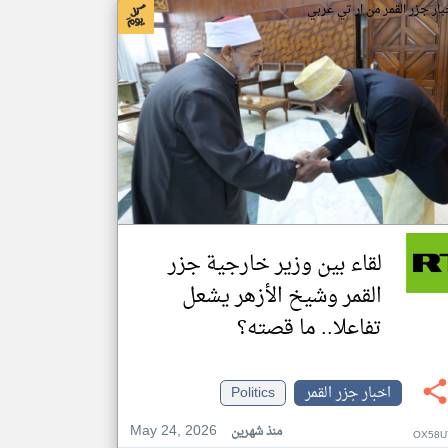
بار جزر القمر من ار تي عربي
لقاء بين وزير خارجية جزر
القمر وشيخ الأزهر يشعل
تفاعلا.. ما قصته؟
اخبار جزر القمر
Politics
May 24, 2026
منذ شهرين
OX58U