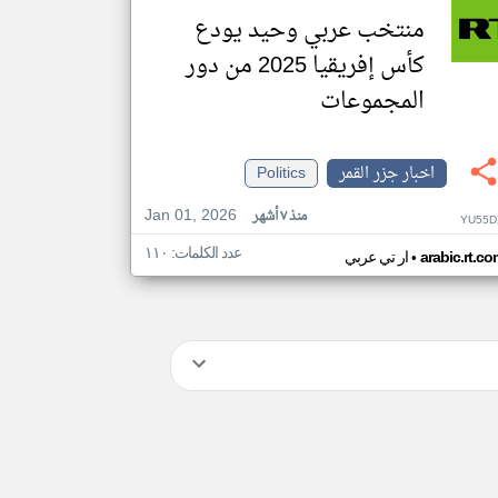
منتخب عربي وحيد يودع
كأس إفريقيا 2025 من دور
المجموعات
اخبار جزر القمر
Politics
Jan 01, 2026
منذ ٧ أشهر
YU55D
عدد الكلمات: ١١٠
•
arabic.rt.c
ار تي عربي