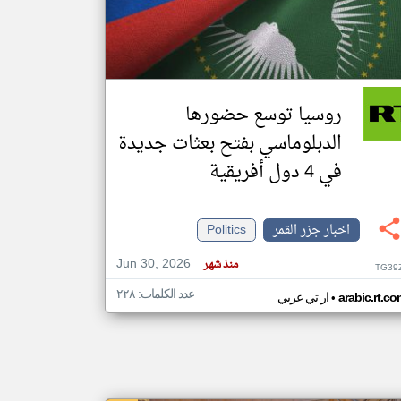
klyoum.com
تغيير الدولة
مصادر الأخبار من جزر القمر
روسيا توسع حضورها
اخبار جزر القمر على مدار الساعة
الدبلوماسي بفتح بعثات جديدة
أهم اخبار جزر القمر العاجلة والمباشرة
في 4 دول أفريقية
اخبار جزر القمر
Politics
Jun 30, 2026
منذ شهر
TG39
عدد الكلمات: ٢٢٨
•
arabic.rt.c
ار تي عربي