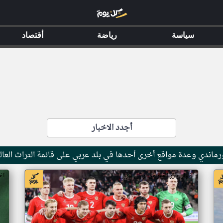
سياسة
رياضة
أقتصاد
أجدد الاخبار
ماندي وعدة مواقع أخرى أحدها في بلد عربي على قائمة التراث العال
اخبار جزر القمر من ار تي عربي
اخ