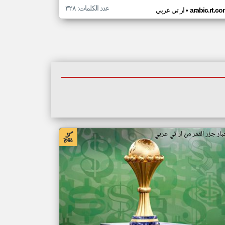
عدد الكلمات: ٣٢٨
•
arabic.rt.c
ار تي عربي
بار جزر القمر من ار تي عربي