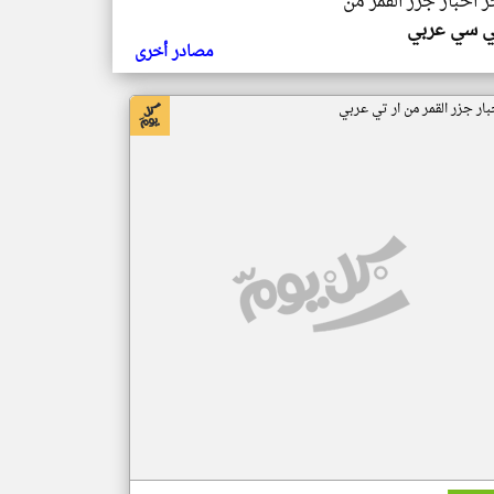
ر اخبار جزر القمر من
ي سي عربي
مصادر أخرى
بار جزر القمر من ار تي عربي