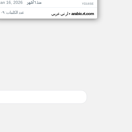
Jan 16, 2026
منذ ٦ أشهر
YD16SE
عدد الكلمات: ١٠٩
•
arabic.rt.com
ار تي عربي