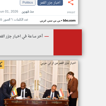
اخبار جزر القمر
Politics
Jun 01, 2026
منذ شهرين
PF63IT
عدد الكلمات: ٦ الصور: ٢٥
•
bbc.com
بي بي سي عربي
أخر ساعة في اخبار جزر القم
اخبار جزر القمر من ار تي عربي