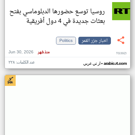
روسيا توسع حضورها الدبلوماسي بفتح
بعثات جديدة في 4 دول أفريقية
اخبار جزر القمر
Politics
Jun 30, 2026
منذ شهر
TG39ZI
عدد الكلمات: ٢٢٨
•
arabic.rt.com
ار تي عربي