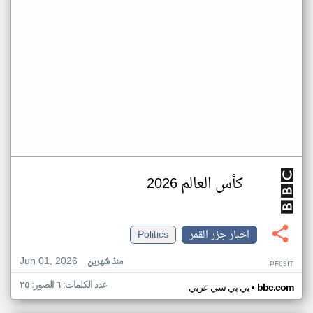
كأس العالم 2026
اخبار جزر القمر
Politics
Jun 01, 2026
منذ شهرين
PF63IT
عدد الكلمات: ٦ الصور: ٢٥
•
bbc.com
بي بي سي عربي