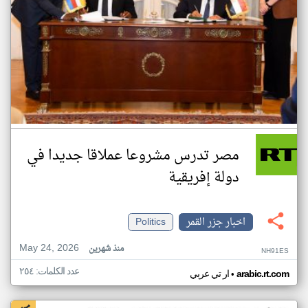
مصر تدرس مشروعا عملاقا جديدا في
دولة إفريقية
اخبار جزر القمر
Politics
May 24, 2026
منذ شهرين
NH91ES
عدد الكلمات: ٢٥٤
•
arabic.rt.com
ار تي عربي