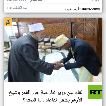
منذ شهرين
TN75KY
عدد الكلمات: ٢١٥
•
arabic.rt.com
ار تي عربي
لقاء بين وزير خارجية جزر القمر وشيخ
الأزهر يشعل تفاعلا.. ما قصته؟