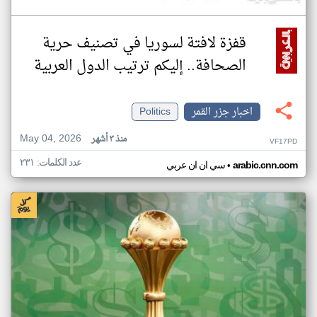
قفزة لافتة لسوريا في تصنيف حرية
الصحافة.. إليكم ترتيب الدول العربية
اخبار جزر القمر
Politics
May 04, 2026
منذ ٣ أشهر
VF17PD
عدد الكلمات: ٢٣١
•
arabic.cnn.com
سي ان ان عربي