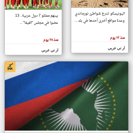
اليونيسكو تدرج شواطئ نورماندي
بينهم ممثلو 7 دول عربية.. 13
klyoum.com
وعدة مواقع أخرى أحدها في بلد ...
تغيير الدولة
عضوا في مجلس "الفيفا" ...
تعبر
مصادر الأخبار من جزر القمر
المقالات
الموجوده
اخبار جزر القمر على مدار الساعة
منذ ١٣ يوم
هنا عن
منذ ٢٨ يوم
وجهة
نظر
أهم اخبار جزر القمر العاجلة والمباشرة
ار تي عربي
كاتبيها.
ار تي عربي