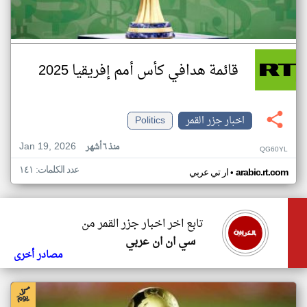
قائمة هدافي كأس أمم إفريقيا 2025
اخبار جزر القمر
Politics
Jan 19, 2026
منذ ٦ أشهر
QG60YL
عدد الكلمات: ١٤١
•
arabic.rt.com
ار تي عربي
تابع اخر اخبار جزر القمر من
سي ان ان عربي
مصادر أخرى