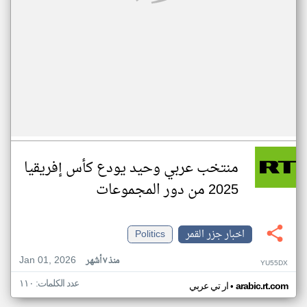
منتخب عربي وحيد يودع كأس إفريقيا
2025 من دور المجموعات
اخبار جزر القمر
Politics
Jan 01, 2026
منذ ٧ أشهر
YU55DX
عدد الكلمات: ١١٠
•
arabic.rt.com
ار تي عربي