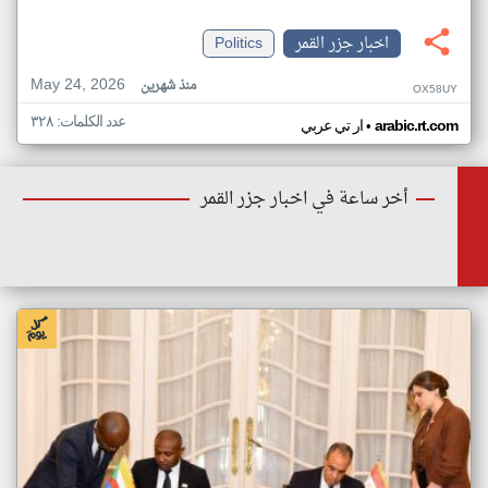
اخبار جزر القمر
Politics
May 24, 2026
منذ شهرين
OX58UY
عدد الكلمات: ٣٢٨
•
arabic.rt.com
ار تي عربي
أخر ساعة في اخبار جزر القمر