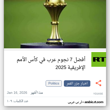
أفضل 7 نجوم عرب في كأس الأمم
الإفريقية 2025
اخبار جزر القمر
Politics
Jan 16, 2026
منذ ٦ أشهر
YD16SE
عدد الكلمات: ١٠٩
•
arabic.rt.com
ار تي عربي