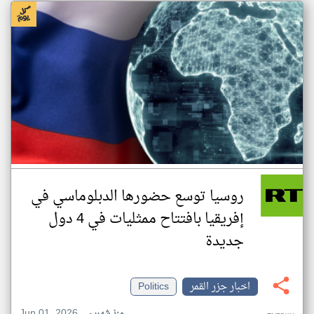
روسيا توسع حضورها الدبلوماسي في
إفريقيا بافتتاح ممثليات في 4 دول
جديدة
اخبار جزر القمر
Politics
Jun 01, 2026