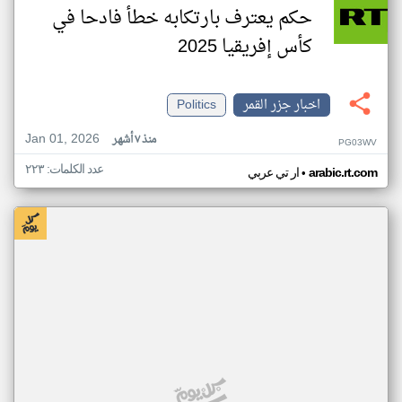
حكم يعترف بارتكابه خطأ فادحا في
كأس إفريقيا 2025
اخبار جزر القمر
Politics
Jan 01, 2026
منذ ٧ أشهر
PG03WV
عدد الكلمات: ٢٢٣
•
arabic.rt.com
ار تي عربي