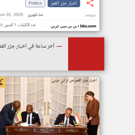
اخبار جزر القمر
Politics
Jun 01, 2026
منذ شهرين
PF63IT
عدد الكلمات: ٦ الصور: ٢٥
•
bbc.com
بي بي سي عربي
أخر ساعة في اخبار جزر القم
اخبار جزر القمر من ار تي عربي