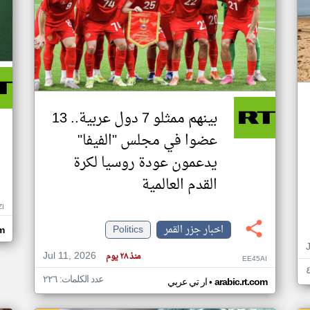
بينهم ممثلو 7 دول عربية.. 13
عضوا في مجلس "الفيفا"
يدعمون عودة روسيا لكرة
القدم العالمية
ZI
اخبار جزر القمر
Politics
om
Jul 11, 2026
منذ ٢٨ يوم
EE45AI
عدد الكلمات: ٢٢٦
•
arabic.rt.com
ار تي عربي