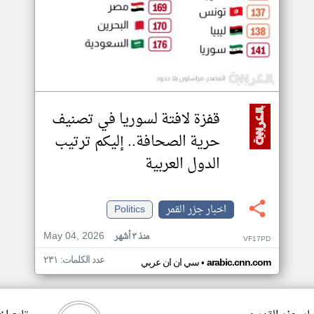
قفزة لافتة لسوريا في تصنيف
حرية الصحافة.. إليكم ترتيب
الدول العربية
اخبار جزر القمر
Politics
May 04, 2026
منذ ٣ أشهر
VF17PD
عدد الكلمات: ٢٣١
•
arabic.cnn.com
سي ان ان عربي