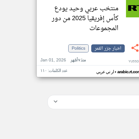
منتخب عربي وحيد يودع
كأس إفريقيا 2025 من دور
المجموعات
اخبار جزر القمر
Politics
Jan 01, 2026
منذ ٧ أشهر
YU55D
عدد الكلمات: ١١٠
•
arabic.rt.c
ار تي عربي