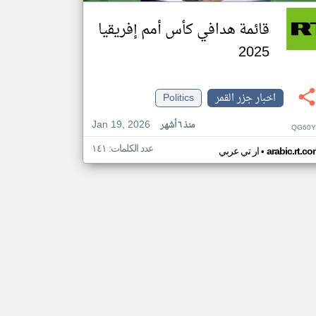
قائمة هدافي كأس أمم إفريقيا
2025
اخبار جزر القمر
Politics
Jan 19, 2026
منذ ٦ أشهر
QG60Y
عدد الكلمات: ١٤١
•
arabic.rt.c
ار تي عربي