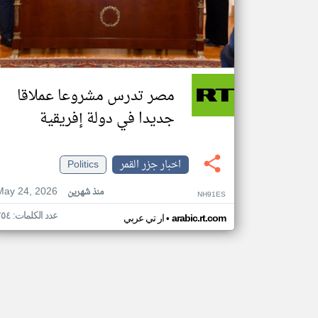
مصر تدرس مشروعا عملاقا
جديدا في دولة إفريقية
اخبار جزر القمر
Politics
May 24, 2026
منذ شهرين
NH91ES
عدد الكلمات: ٢٥٤
•
arabic.rt.com
ار تي عربي