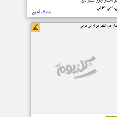
ر اخبار جزر القمر من
ي سي عربي
مصادر أخرى
بار جزر القمر من ار تي عربي