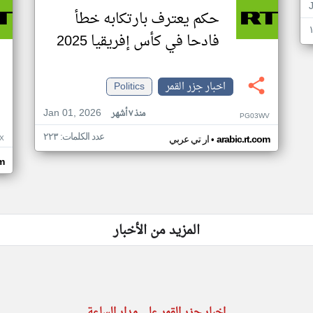
حكم يعترف بارتكابه خطأ
فادحا في كأس إفريقيا 2025
اخبار جزر القمر
Politics
Jan 01, 2026
منذ ٧ أشهر
PG03WV
عدد الكلمات: ٢٢٣
•
X
arabic.rt.com
ار تي عربي
om
المزيد من الأخبار
اخبار جزر القمر على مدار الساعة