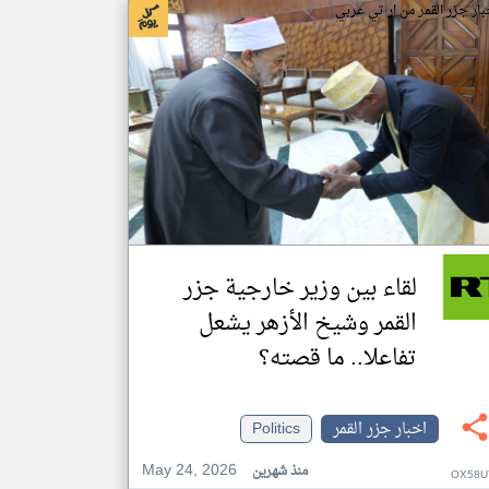
بار جزر القمر من ار تي عربي
لقاء بين وزير خارجية جزر
القمر وشيخ الأزهر يشعل
تفاعلا.. ما قصته؟
اخبار جزر القمر
Politics
May 24, 2026
منذ شهرين
OX58U