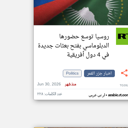
klyoum.com
تغيير الدولة
مصادر الأخبار من جزر القمر
روسيا توسع حضورها
اخبار جزر القمر على مدار الساعة
الدبلوماسي بفتح بعثات جديدة
أهم اخبار جزر القمر العاجلة والمباشرة
في 4 دول أفريقية
اخبار جزر القمر
Politics
Jun 30, 2026
منذ شهر
TG39
عدد الكلمات: ٢٢٨
•
arabic.rt.c
ار تي عربي