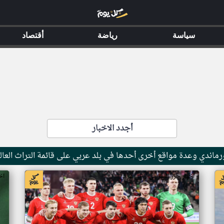
سياسة
رياضة
أقتصاد
أجدد الاخبار
ماندي وعدة مواقع أخرى أحدها في بلد عربي على قائمة التراث العال
اخبار جزر القمر من ار تي عربي
اخ