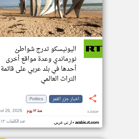
تعبر
المقالات
الموجوده
هنا عن
وجهة
اليونيسكو تدرج شواطئ
نظر
كاتبيها.
نورماندي وعدة مواقع أخرى
أحدها في بلد عربي على قائمة
التراث العالمي
اخبار جزر القمر
Politics
Jul 26, 2026
منذ ١٣ يوم
XJ39DF
عدد الكلمات: ٤١٢
•
arabic.rt.com
ار تي عربي