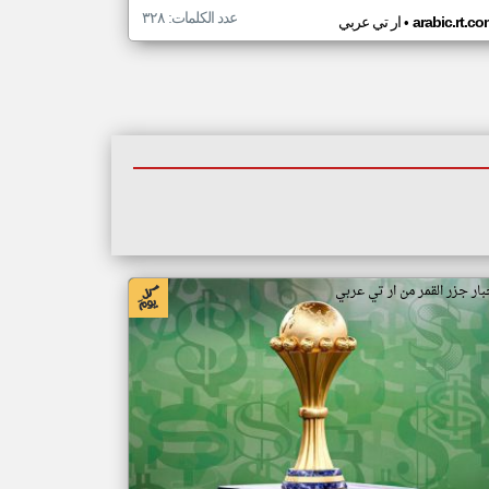
عدد الكلمات: ٣٢٨
•
arabic.rt.c
ار تي عربي
بار جزر القمر من ار تي عربي