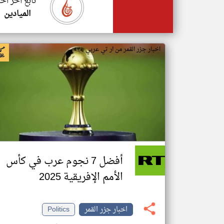
تابع اخر اخب
الميادين
اخبار جزر القمر من ار تي عربي
أفضل 7 نجوم عرب في كأس
الأمم الإفريقية 2025
اخبار جزر القمر
Politics