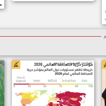
om
ر
اخبار جزر القمر من سي ان ان عربي
اخ