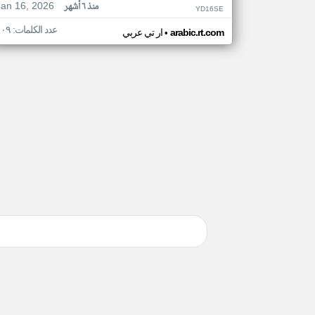
Jan 16, 2026
منذ ٦ أشهر
YD16SE
عدد الكلمات: ١٠٩
•
arabic.rt.com
ار تي عربي