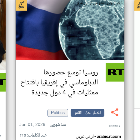
اخبار جزر القمر من ار تي عربي
اخ
روسيا توسع حضورها
الدبلوماسي في إفريقيا بافتتاح
ممثليات في 4 دول جديدة
اخبار جزر القمر
Politics
Jun 01, 2026
منذ شهرين
TN75KY
عدد الكلمات: ٢١٥
•
Y
arabic.rt.com
ار تي عربي