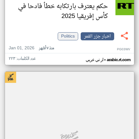
حكم يعترف بارتكابه خطأ فادحا في
كأس إفريقيا 2025
اخبار جزر القمر
Politics
Jan 01, 2026
منذ ٧ أشهر
PG03WV
عدد الكلمات: ٢٢٣
•
arabic.rt.com
ار تي عربي