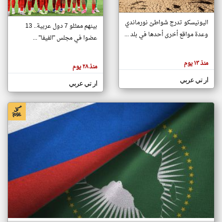
اليونيسكو تدرج شواطئ نورماندي
بينهم ممثلو 7 دول عربية.. 13
klyoum.com
وعدة مواقع أخرى أحدها في بلد ...
تغيير الدولة
عضوا في مجلس "الفيفا" ...
تعبر
مصادر الأخبار من جزر القمر
المقالات
الموجوده
اخبار جزر القمر على مدار الساعة
منذ ١٣ يوم
هنا عن
منذ ٢٨ يوم
وجهة
نظر
أهم اخبار جزر القمر العاجلة والمباشرة
ار تي عربي
كاتبيها.
ار تي عربي