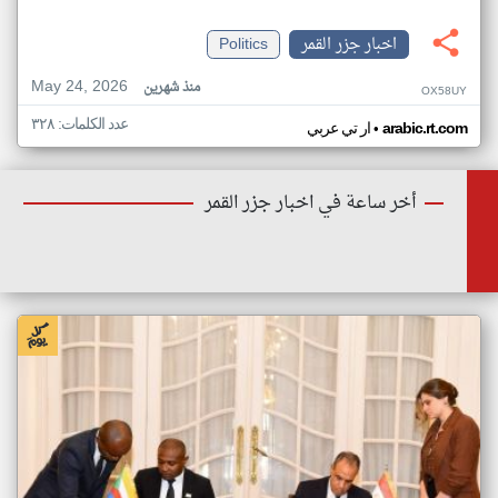
اخبار جزر القمر
Politics
May 24, 2026
منذ شهرين
OX58UY
عدد الكلمات: ٣٢٨
•
arabic.rt.com
ار تي عربي
أخر ساعة في اخبار جزر القمر