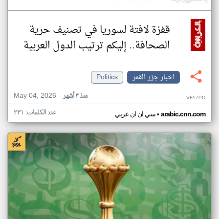
قفزة لافتة لسوريا في تصنيف حرية
الصحافة.. إليكم ترتيب الدول العربية
اخبار جزر القمر
Politics
May 04, 2026
منذ ٣ أشهر
VF17PD
عدد الكلمات: ٢٣١
•
arabic.cnn.com
سي ان ان عربي