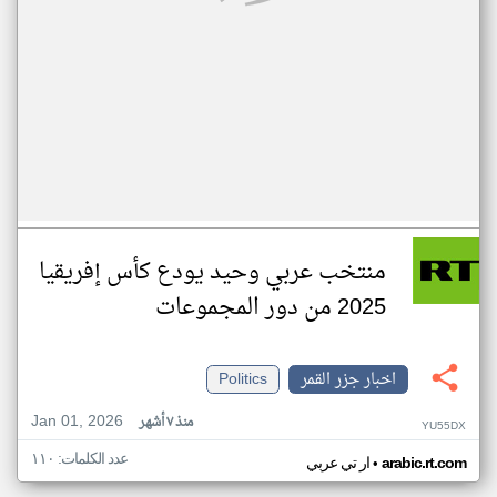
منتخب عربي وحيد يودع كأس إفريقيا
2025 من دور المجموعات
اخبار جزر القمر
Politics
Jan 01, 2026
منذ ٧ أشهر
YU55DX
عدد الكلمات: ١١٠
•
arabic.rt.com
ار تي عربي