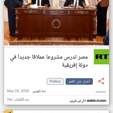
مصر تدرس مشروعا عملاقا جديدا في
دولة إفريقية
اخبار جزر القمر
Politics
May 24, 2026
منذ شهرين
NH91ES
عدد الكلمات: ٢٥٤
•
arabic.rt.com
ار تي عربي