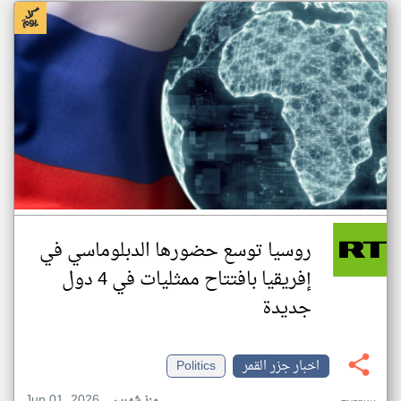
روسيا توسع حضورها الدبلوماسي في
إفريقيا بافتتاح ممثليات في 4 دول
جديدة
اخبار جزر القمر
Politics
Jun 01, 2026