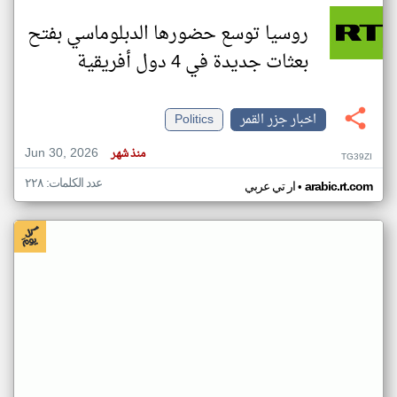
روسيا توسع حضورها الدبلوماسي بفتح
بعثات جديدة في 4 دول أفريقية
اخبار جزر القمر
Politics
Jun 30, 2026
منذ شهر
TG39ZI
عدد الكلمات: ٢٢٨
•
arabic.rt.com
ار تي عربي