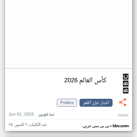
كأس العالم 2026
اخبار جزر القمر
Politics
Jun 01, 2026
منذ شهرين
PF63IT
عدد الكلمات: ٦ الصور: ٢٥
•
bbc.com
بي بي سي عربي