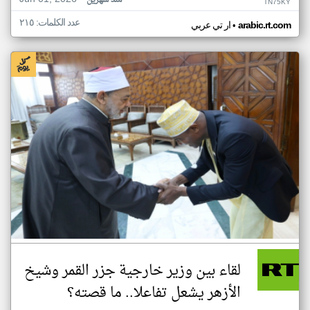
منذ شهرين
TN75KY
عدد الكلمات: ٢١٥
•
arabic.rt.com
ار تي عربي
لقاء بين وزير خارجية جزر القمر وشيخ
الأزهر يشعل تفاعلا.. ما قصته؟