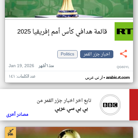
قائمة هدافي كأس أمم إفريقيا 2025
اخبار جزر القمر
Politics
Jan 19, 2026
منذ ٦ أشهر
QG60YL
عدد الكلمات: ١٤١
•
arabic.rt.com
ار تي عربي
تابع اخر اخبار جزر القمر من
بي بي سي عربي
مصادر أخرى