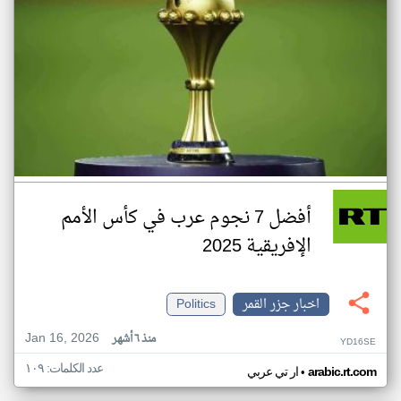
أفضل 7 نجوم عرب في كأس الأمم
الإفريقية 2025
اخبار جزر القمر
Politics
Jan 16, 2026
منذ ٦ أشهر
YD16SE
عدد الكلمات: ١٠٩
•
arabic.rt.com
ار تي عربي