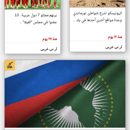
اليونيسكو تدرج شواطئ نورماندي
بينهم ممثلو 7 دول عربية.. 13
klyoum.com
وعدة مواقع أخرى أحدها في بلد ...
تغيير الدولة
عضوا في مجلس "الفيفا" ...
تعبر
مصادر الأخبار من جزر القمر
المقالات
الموجوده
اخبار جزر القمر على مدار الساعة
منذ ١٢ يوم
هنا عن
منذ ٢٧ يوم
وجهة
نظر
أهم اخبار جزر القمر العاجلة والمباشرة
ار تي عربي
كاتبيها.
ار تي عربي