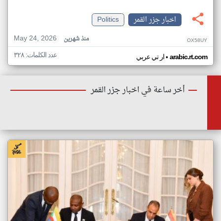
اخبار جزر القمر
Politics
May 24, 2026
منذ شهرين
OX58UY
عدد الكلمات: ٣٢٨
•
arabic.rt.com
ار تي عربي
أخر ساعة في اخبار جزر القمر