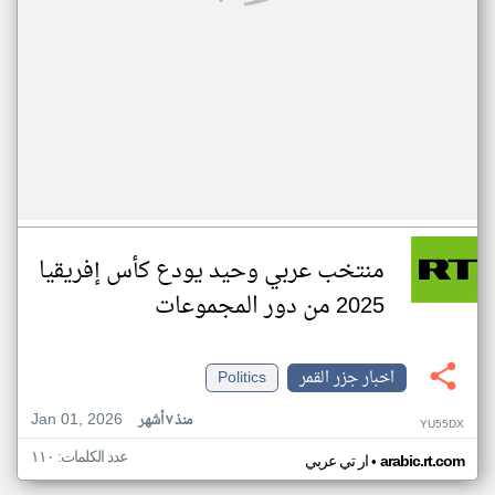
منتخب عربي وحيد يودع كأس إفريقيا
2025 من دور المجموعات
اخبار جزر القمر
Politics
Jan 01, 2026
منذ ٧ أشهر
YU55DX
عدد الكلمات: ١١٠
•
arabic.rt.com
ار تي عربي