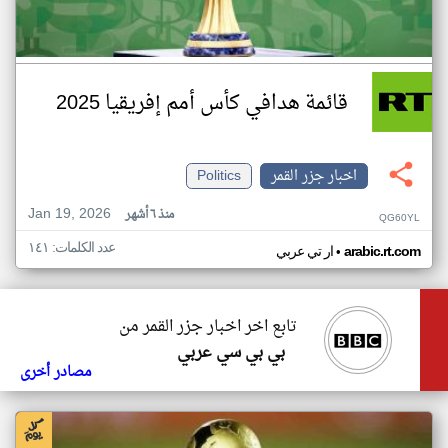
قائمة هدافي كأس أمم إفريقيا 2025
اخبار جزر القمر
Politics
Jan 19, 2026
منذ ٦ أشهر
QG60YL
عدد الكلمات: ١٤١
•
arabic.rt.com
ار تي عربي
تابع اخر اخبار جزر القمر من
بي بي سي عربي
مصادر أخرى