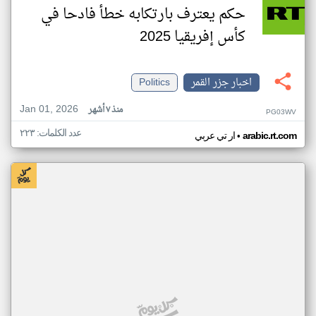
حكم يعترف بارتكابه خطأ فادحا في
كأس إفريقيا 2025
اخبار جزر القمر
Politics
Jan 01, 2026
منذ ٧ أشهر
PG03WV
عدد الكلمات: ٢٢٣
•
arabic.rt.com
ار تي عربي