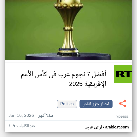
أفضل 7 نجوم عرب في كأس الأمم
الإفريقية 2025
اخبار جزر القمر
Politics
Jan 16, 2026
منذ ٦ أشهر
YD16SE
عدد الكلمات: ١٠٩
•
arabic.rt.com
ار تي عربي