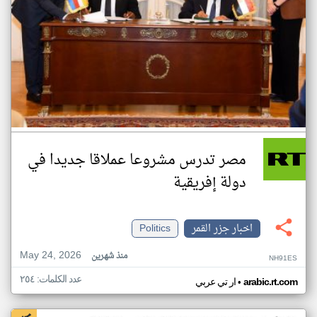
مصر تدرس مشروعا عملاقا جديدا في
دولة إفريقية
اخبار جزر القمر
Politics
May 24, 2026
منذ شهرين
NH91ES
عدد الكلمات: ٢٥٤
•
arabic.rt.com
ار تي عربي