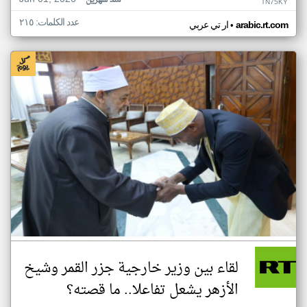
منذ شهرين
TN75KY
عدد الكلمات: ٢١٥
•
arabic.rt.com
ار تي عربي
لقاء بين وزير خارجية جزر القمر وشيخ
الأزهر يشعل تفاعلا.. ما قصته؟