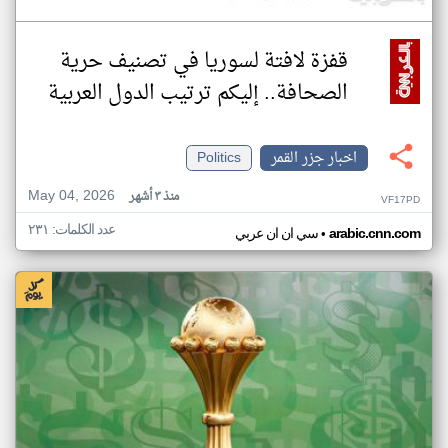
قفزة لافتة لسوريا في تصنيف حرية
الصحافة.. إليكم ترتيب الدول العربية
اخبار جزر القمر
Politics
May 04, 2026
منذ ٣ أشهر
VF17PD
عدد الكلمات: ٢٣١
•
arabic.cnn.com
سي ان ان عربي