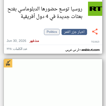
روسيا توسع حضورها الدبلوماسي بفتح
بعثات جديدة في 4 دول أفريقية
اخبار جزر القمر
Politics
Jun 30, 2026
منذ شهر
TG39ZI
عدد الكلمات: ٢٢٨
•
arabic.rt.com
ار تي عربي