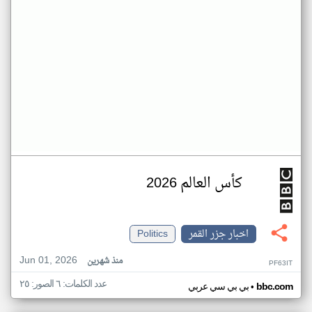
كأس العالم 2026
اخبار جزر القمر
Politics
Jun 01, 2026
منذ شهرين
PF63IT
عدد الكلمات: ٦ الصور: ٢٥
•
bbc.com
بي بي سي عربي