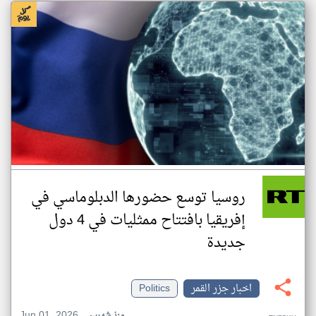
روسيا توسع حضورها الدبلوماسي في
إفريقيا بافتتاح ممثليات في 4 دول
جديدة
اخبار جزر القمر
Politics
Jun 01, 2026