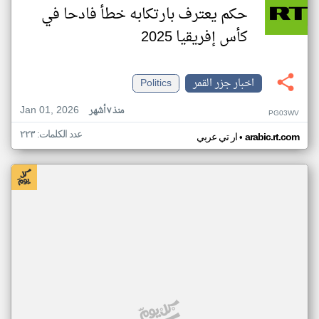
حكم يعترف بارتكابه خطأ فادحا في
كأس إفريقيا 2025
اخبار جزر القمر
Politics
Jan 01, 2026
منذ ٧ أشهر
PG03WV
عدد الكلمات: ٢٢٣
•
arabic.rt.com
ار تي عربي