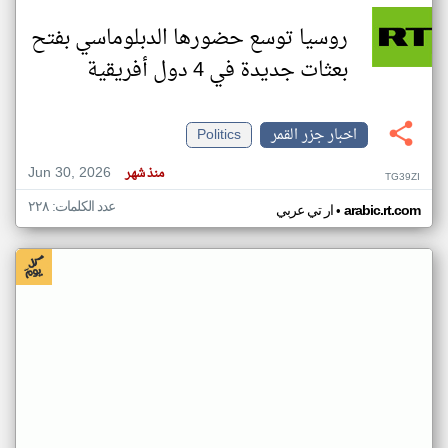
روسيا توسع حضورها الدبلوماسي بفتح
بعثات جديدة في 4 دول أفريقية
اخبار جزر القمر
Politics
Jun 30, 2026
منذ شهر
TG39ZI
عدد الكلمات: ٢٢٨
•
arabic.rt.com
ار تي عربي