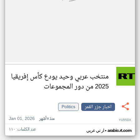
منتخب عربي وحيد يودع كأس إفريقيا
2025 من دور المجموعات
اخبار جزر القمر
Politics
Jan 01, 2026
منذ ٧ أشهر
YU55DX
عدد الكلمات: ١١٠
•
arabic.rt.com
ار تي عربي