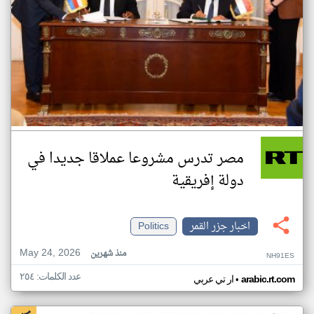
مصر تدرس مشروعا عملاقا جديدا في
دولة إفريقية
اخبار جزر القمر
Politics
May 24, 2026
منذ شهرين
NH91ES
عدد الكلمات: ٢٥٤
•
arabic.rt.com
ار تي عربي