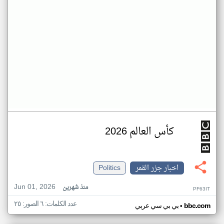
كأس العالم 2026
اخبار جزر القمر
Politics
Jun 01, 2026
منذ شهرين
PF63IT
عدد الكلمات: ٦ الصور: ٢٥
•
bbc.com
بي بي سي عربي