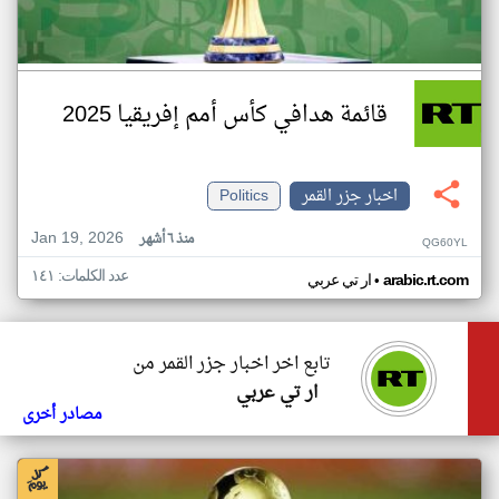
قائمة هدافي كأس أمم إفريقيا 2025
اخبار جزر القمر
Politics
Jan 19, 2026
منذ ٦ أشهر
QG60YL
عدد الكلمات: ١٤١
•
arabic.rt.com
ار تي عربي
تابع اخر اخبار جزر القمر من
ار تي عربي
مصادر أخرى