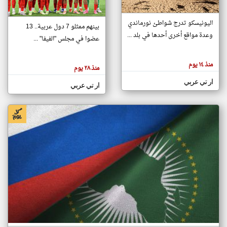
اليونيسكو تدرج شواطئ نورماندي
بينهم ممثلو 7 دول عربية.. 13
klyoum.com
وعدة مواقع أخرى أحدها في بلد ...
تغيير الدولة
عضوا في مجلس "الفيفا" ...
تعبر
مصادر الأخبار من جزر القمر
المقالات
الموجوده
اخبار جزر القمر على مدار الساعة
منذ ١٤ يوم
هنا عن
منذ ٢٨ يوم
وجهة
نظر
أهم اخبار جزر القمر العاجلة والمباشرة
ار تي عربي
كاتبيها.
ار تي عربي