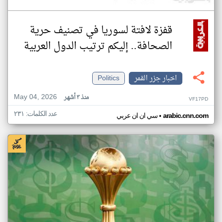
قفزة لافتة لسوريا في تصنيف حرية
الصحافة.. إليكم ترتيب الدول العربية
اخبار جزر القمر
Politics
May 04, 2026
منذ ٣ أشهر
VF17PD
عدد الكلمات: ٢٣١
•
arabic.cnn.com
سي ان ان عربي