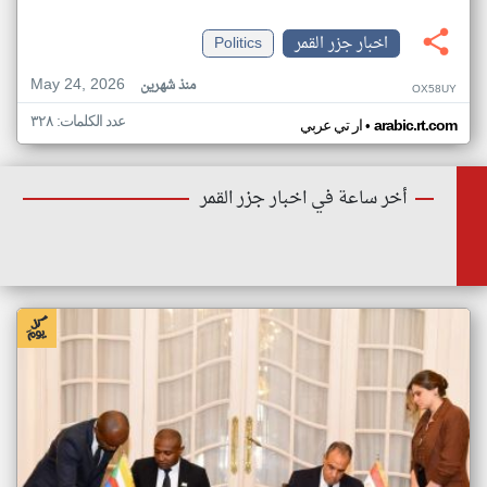
اخبار جزر القمر
Politics
May 24, 2026
منذ شهرين
OX58UY
عدد الكلمات: ٣٢٨
•
arabic.rt.com
ار تي عربي
أخر ساعة في اخبار جزر القمر