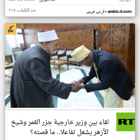
منذ شهرين
TN75KY
عدد الكلمات: ٢١٥
•
arabic.rt.com
ار تي عربي
لقاء بين وزير خارجية جزر القمر وشيخ
الأزهر يشعل تفاعلا.. ما قصته؟