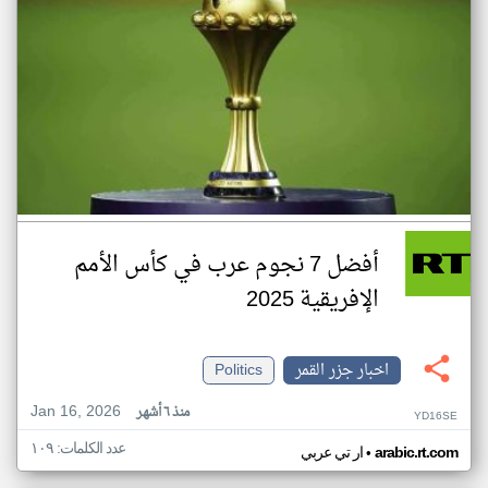
أفضل 7 نجوم عرب في كأس الأمم
الإفريقية 2025
اخبار جزر القمر
Politics
Jan 16, 2026
منذ ٦ أشهر
YD16SE
عدد الكلمات: ١٠٩
•
arabic.rt.com
ار تي عربي