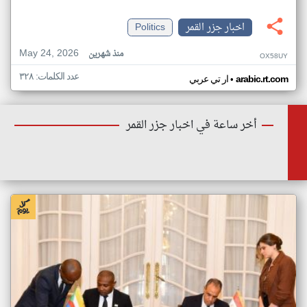
اخبار جزر القمر
Politics
May 24, 2026
منذ شهرين
OX58UY
عدد الكلمات: ٣٢٨
•
arabic.rt.com
ار تي عربي
أخر ساعة في اخبار جزر القمر