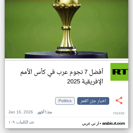
أفضل 7 نجوم عرب في كأس الأمم
الإفريقية 2025
اخبار جزر القمر
Politics
Jan 16, 2026
منذ ٦ أشهر
YD16SE
عدد الكلمات: ١٠٩
•
arabic.rt.com
ار تي عربي