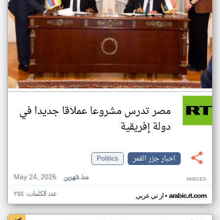
مصر تدرس مشروعا عملاقا جديدا في
دولة إفريقية
اخبار جزر القمر
Politics
May 24, 2026
منذ شهرين
NH91ES
عدد الكلمات: ٢٥٤
•
arabic.rt.com
ار تي عربي