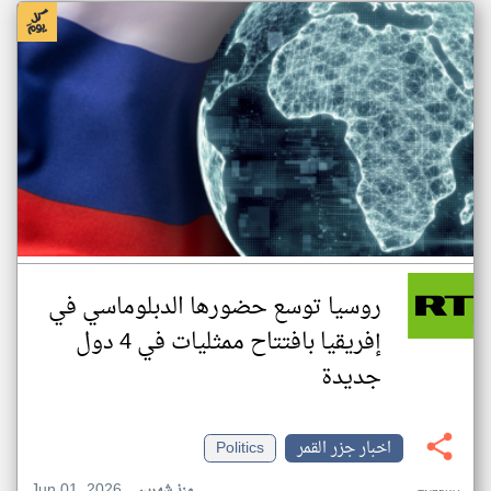
روسيا توسع حضورها الدبلوماسي في
إفريقيا بافتتاح ممثليات في 4 دول
جديدة
اخبار جزر القمر
Politics
Jun 01, 2026