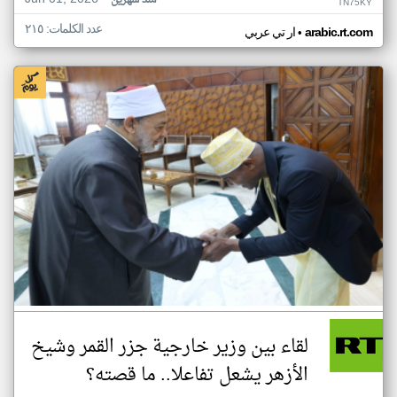
منذ شهرين
TN75KY
عدد الكلمات: ٢١٥
•
arabic.rt.com
ار تي عربي
لقاء بين وزير خارجية جزر القمر وشيخ
الأزهر يشعل تفاعلا.. ما قصته؟