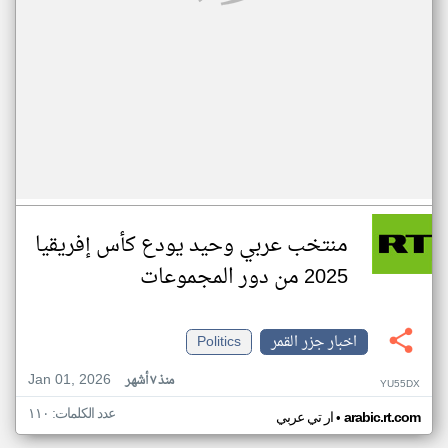
منتخب عربي وحيد يودع كأس إفريقيا
2025 من دور المجموعات
اخبار جزر القمر
Politics
Jan 01, 2026
منذ ٧ أشهر
YU55DX
عدد الكلمات: ١١٠
•
arabic.rt.com
ار تي عربي