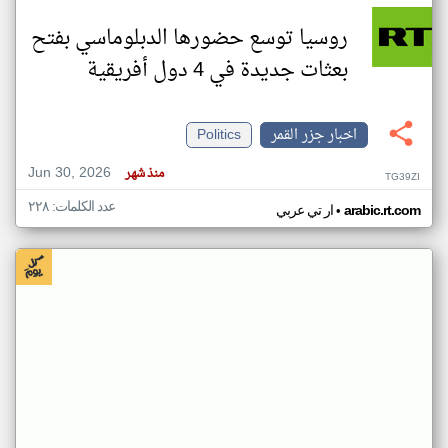
روسيا توسع حضورها الدبلوماسي بفتح
بعثات جديدة في 4 دول أفريقية
اخبار جزر القمر
Politics
Jun 30, 2026
منذ شهر
TG39ZI
عدد الكلمات: ٢٢٨
•
arabic.rt.com
ار تي عربي