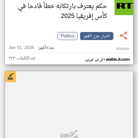
حكم يعترف بارتكابه خطأ فادحا في
كأس إفريقيا 2025
اخبار جزر القمر
Politics
Jan 01, 2026
منذ ٧ أشهر
PG03WV
عدد الكلمات: ٢٢٣
•
arabic.rt.com
ار تي عربي