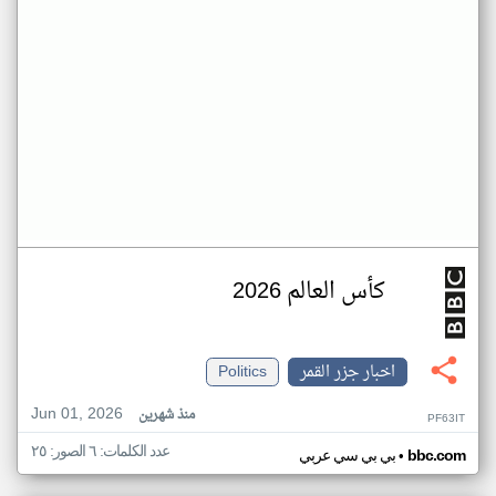
كأس العالم 2026
اخبار جزر القمر
Politics
Jun 01, 2026
منذ شهرين
PF63IT
عدد الكلمات: ٦ الصور: ٢٥
•
bbc.com
بي بي سي عربي