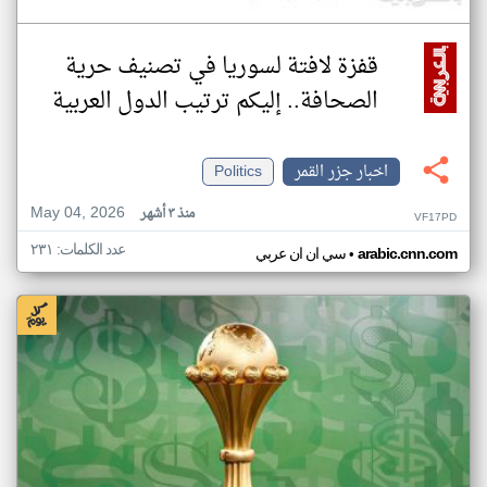
قفزة لافتة لسوريا في تصنيف حرية
الصحافة.. إليكم ترتيب الدول العربية
اخبار جزر القمر
Politics
May 04, 2026
منذ ٣ أشهر
VF17PD
عدد الكلمات: ٢٣١
•
arabic.cnn.com
سي ان ان عربي