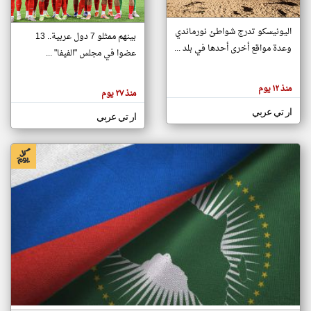
اليونيسكو تدرج شواطئ نورماندي
بينهم ممثلو 7 دول عربية.. 13
klyoum.com
وعدة مواقع أخرى أحدها في بلد ...
تغيير الدولة
عضوا في مجلس "الفيفا" ...
تعبر
مصادر الأخبار من جزر القمر
المقالات
الموجوده
اخبار جزر القمر على مدار الساعة
منذ ١٢ يوم
هنا عن
منذ ٢٧ يوم
وجهة
نظر
أهم اخبار جزر القمر العاجلة والمباشرة
ار تي عربي
كاتبيها.
ار تي عربي