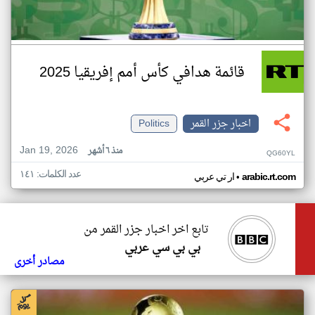
قائمة هدافي كأس أمم إفريقيا 2025
اخبار جزر القمر
Politics
Jan 19, 2026
منذ ٦ أشهر
QG60YL
عدد الكلمات: ١٤١
•
arabic.rt.com
ار تي عربي
تابع اخر اخبار جزر القمر من
بي بي سي عربي
مصادر أخرى