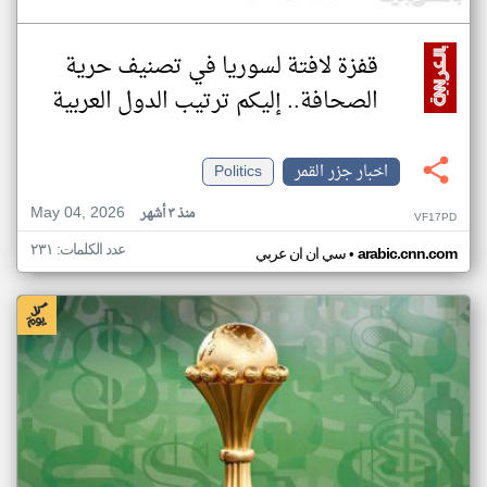
قفزة لافتة لسوريا في تصنيف حرية
الصحافة.. إليكم ترتيب الدول العربية
اخبار جزر القمر
Politics
May 04, 2026
منذ ٣ أشهر
VF17PD
عدد الكلمات: ٢٣١
•
arabic.cnn.com
سي ان ان عربي