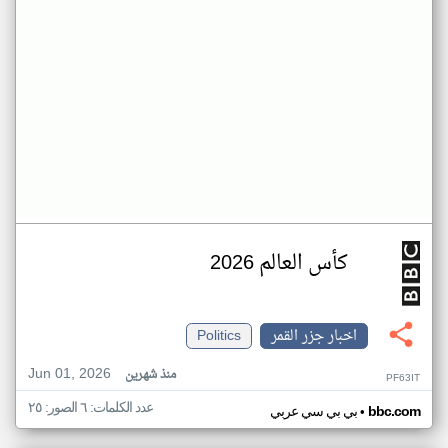
كأس العالم 2026
اخبار جزر القمر
Politics
Jun 01, 2026
منذ شهرين
PF63IT
عدد الكلمات: ٦ الصور: ٢٥
•
bbc.com
بي بي سي عربي