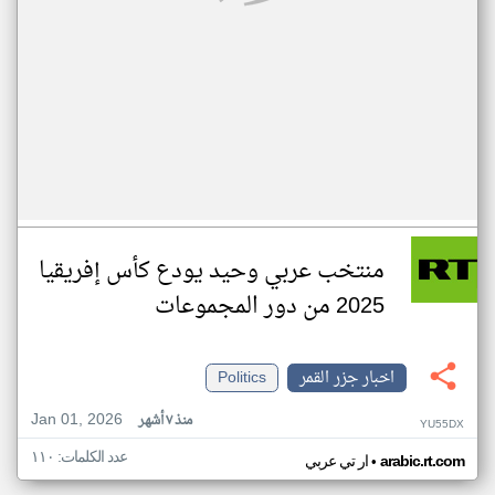
منتخب عربي وحيد يودع كأس إفريقيا
2025 من دور المجموعات
اخبار جزر القمر
Politics
Jan 01, 2026
منذ ٧ أشهر
YU55DX
عدد الكلمات: ١١٠
•
arabic.rt.com
ار تي عربي