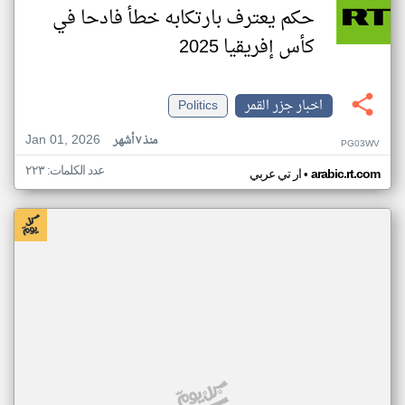
حكم يعترف بارتكابه خطأ فادحا في
كأس إفريقيا 2025
اخبار جزر القمر
Politics
Jan 01, 2026
منذ ٧ أشهر
PG03WV
عدد الكلمات: ٢٢٣
•
arabic.rt.com
ار تي عربي