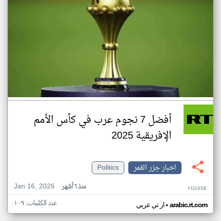
أفضل 7 نجوم عرب في كأس الأمم
الإفريقية 2025
اخبار جزر القمر
Politics
Jan 16, 2026
منذ ٦ أشهر
YD16SE
عدد الكلمات: ١٠٩
•
arabic.rt.com
ار تي عربي