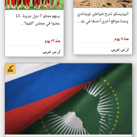
اليونيسكو تدرج شواطئ نورماندي
بينهم ممثلو 7 دول عربية.. 13
klyoum.com
وعدة مواقع أخرى أحدها في بلد ...
تغيير الدولة
عضوا في مجلس "الفيفا" ...
تعبر
مصادر الأخبار من جزر القمر
المقالات
الموجوده
اخبار جزر القمر على مدار الساعة
منذ ١١ يوم
هنا عن
منذ ٢٦ يوم
وجهة
نظر
أهم اخبار جزر القمر العاجلة والمباشرة
ار تي عربي
كاتبيها.
ار تي عربي