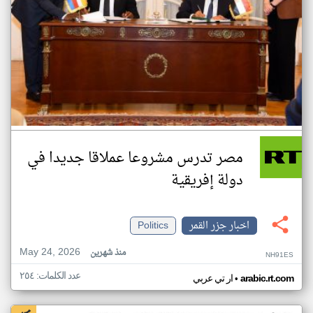
مصر تدرس مشروعا عملاقا جديدا في
دولة إفريقية
اخبار جزر القمر
Politics
May 24, 2026
منذ شهرين
NH91ES
عدد الكلمات: ٢٥٤
•
arabic.rt.com
ار تي عربي