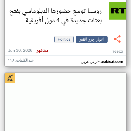
روسيا توسع حضورها الدبلوماسي بفتح
بعثات جديدة في 4 دول أفريقية
اخبار جزر القمر
Politics
Jun 30, 2026
منذ شهر
TG39ZI
عدد الكلمات: ٢٢٨
•
arabic.rt.com
ار تي عربي