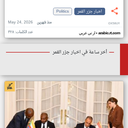
اخبار جزر القمر
Politics
May 24, 2026
منذ شهرين
OX58UY
عدد الكلمات: ٣٢٨
•
arabic.rt.com
ار تي عربي
أخر ساعة في اخبار جزر القمر