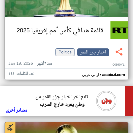
قائمة هدافي كأس أمم إفريقيا 2025
اخبار جزر القمر
Politics
Jan 19, 2026
منذ ٦ أشهر
QG60YL
عدد الكلمات: ١٤١
•
arabic.rt.com
ار تي عربي
تابع اخر اخبار جزر القمر من
وطن يغرد خارج السرب
مصادر أخرى