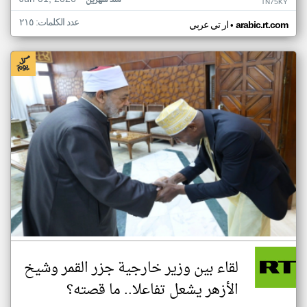
منذ شهرين
TN75KY
عدد الكلمات: ٢١٥
•
arabic.rt.com
ار تي عربي
لقاء بين وزير خارجية جزر القمر وشيخ
الأزهر يشعل تفاعلا.. ما قصته؟