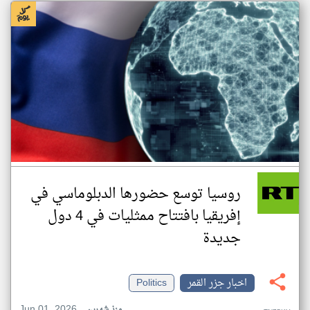
روسيا توسع حضورها الدبلوماسي في
إفريقيا بافتتاح ممثليات في 4 دول
جديدة
اخبار جزر القمر
Politics
Jun 01, 2026