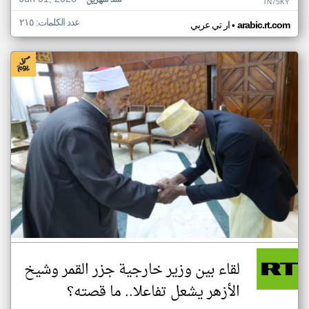
منذ شهرين
TN75KY
عدد الكلمات: ٢١٥
•
arabic.rt.com
ار تي عربي
لقاء بين وزير خارجية جزر القمر وشيخ
الأزهر يشعل تفاعلا.. ما قصته؟