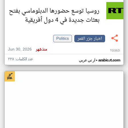
روسيا توسع حضورها الدبلوماسي بفتح
بعثات جديدة في 4 دول أفريقية
اخبار جزر القمر
Politics
Jun 30, 2026
منذ شهر
TG39ZI
عدد الكلمات: ٢٢٨
•
arabic.rt.com
ار تي عربي