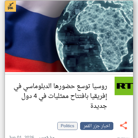
روسيا توسع حضورها الدبلوماسي في
إفريقيا بافتتاح ممثليات في 4 دول
جديدة
اخبار جزر القمر
Politics
Jun 01, 2026