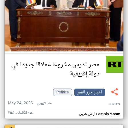
مصر تدرس مشروعا عملاقا جديدا في
دولة إفريقية
اخبار جزر القمر
Politics
May 24, 2026
منذ شهرين
NH91ES
عدد الكلمات: ٢٥٤
•
arabic.rt.com
ار تي عربي