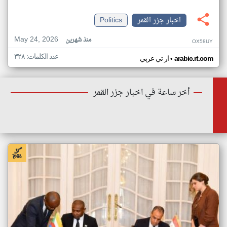
اخبار جزر القمر
Politics
May 24, 2026
منذ شهرين
OX58UY
عدد الكلمات: ٣٢٨
•
arabic.rt.com
ار تي عربي
أخر ساعة في اخبار جزر القمر