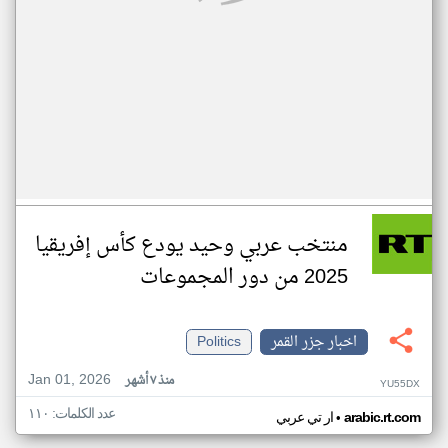
منتخب عربي وحيد يودع كأس إفريقيا
2025 من دور المجموعات
اخبار جزر القمر
Politics
Jan 01, 2026
منذ ٧ أشهر
YU55DX
عدد الكلمات: ١١٠
•
arabic.rt.com
ار تي عربي