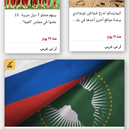
اليونيسكو تدرج شواطئ نورماندي
بينهم ممثلو 7 دول عربية.. 13
klyoum.com
وعدة مواقع أخرى أحدها في بلد ...
تغيير الدولة
عضوا في مجلس "الفيفا" ...
تعبر
مصادر الأخبار من جزر القمر
المقالات
الموجوده
اخبار جزر القمر على مدار الساعة
منذ ١٢ يوم
هنا عن
منذ ٢٧ يوم
وجهة
نظر
أهم اخبار جزر القمر العاجلة والمباشرة
ار تي عربي
كاتبيها.
ار تي عربي