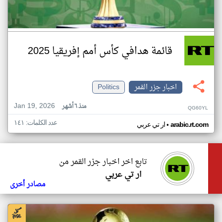
قائمة هدافي كأس أمم إفريقيا 2025
اخبار جزر القمر
Politics
Jan 19, 2026
منذ ٦ أشهر
QG60YL
عدد الكلمات: ١٤١
•
arabic.rt.com
ار تي عربي
تابع اخر اخبار جزر القمر من
ار تي عربي
مصادر أخرى