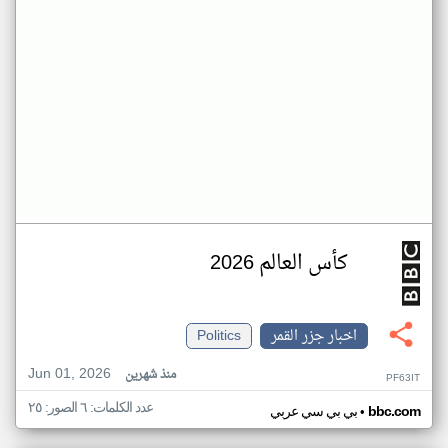
كأس العالم 2026
اخبار جزر القمر
Politics
Jun 01, 2026
منذ شهرين
PF63IT
عدد الكلمات: ٦ الصور: ٢٥
•
bbc.com
بي بي سي عربي