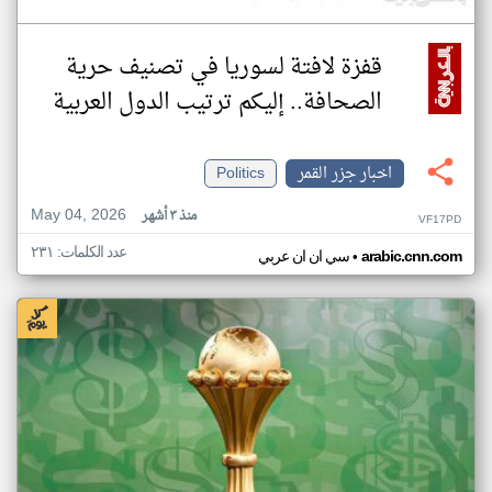
قفزة لافتة لسوريا في تصنيف حرية
الصحافة.. إليكم ترتيب الدول العربية
اخبار جزر القمر
Politics
May 04, 2026
منذ ٣ أشهر
VF17PD
عدد الكلمات: ٢٣١
•
arabic.cnn.com
سي ان ان عربي