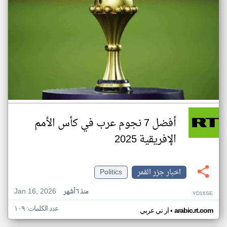
أفضل 7 نجوم عرب في كأس الأمم
الإفريقية 2025
اخبار جزر القمر
Politics
Jan 16, 2026
منذ ٦ أشهر
YD16SE
عدد الكلمات: ١٠٩
•
arabic.rt.com
ار تي عربي