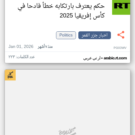
حكم يعترف بارتكابه خطأ فادحا في
كأس إفريقيا 2025
اخبار جزر القمر
Politics
Jan 01, 2026
منذ ٧ أشهر
PG03WV
عدد الكلمات: ٢٢٣
•
arabic.rt.com
ار تي عربي