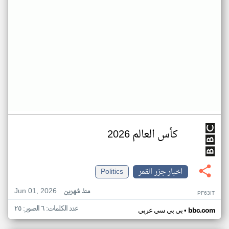
كأس العالم 2026
اخبار جزر القمر
Politics
Jun 01, 2026
منذ شهرين
PF63IT
عدد الكلمات: ٦ الصور: ٢٥
•
bbc.com
بي بي سي عربي