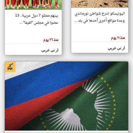
اليونيسكو تدرج شواطئ نورماندي
بينهم ممثلو 7 دول عربية.. 13
klyoum.com
وعدة مواقع أخرى أحدها في بلد ...
تغيير الدولة
عضوا في مجلس "الفيفا" ...
تعبر
مصادر الأخبار من جزر القمر
المقالات
الموجوده
اخبار جزر القمر على مدار الساعة
منذ ١١ يوم
هنا عن
منذ ٢٦ يوم
وجهة
نظر
أهم اخبار جزر القمر العاجلة والمباشرة
ار تي عربي
كاتبيها.
ار تي عربي