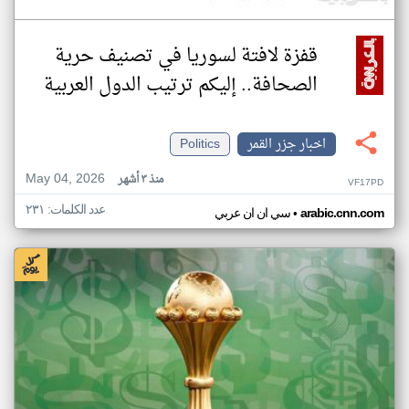
قفزة لافتة لسوريا في تصنيف حرية
الصحافة.. إليكم ترتيب الدول العربية
اخبار جزر القمر
Politics
May 04, 2026
منذ ٣ أشهر
VF17PD
عدد الكلمات: ٢٣١
•
arabic.cnn.com
سي ان ان عربي