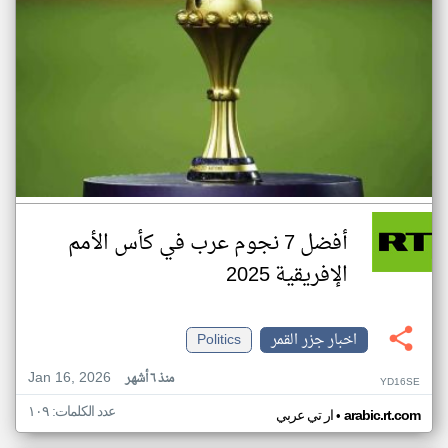
أفضل 7 نجوم عرب في كأس الأمم
الإفريقية 2025
اخبار جزر القمر
Politics
Jan 16, 2026
منذ ٦ أشهر
YD16SE
عدد الكلمات: ١٠٩
•
arabic.rt.com
ار تي عربي