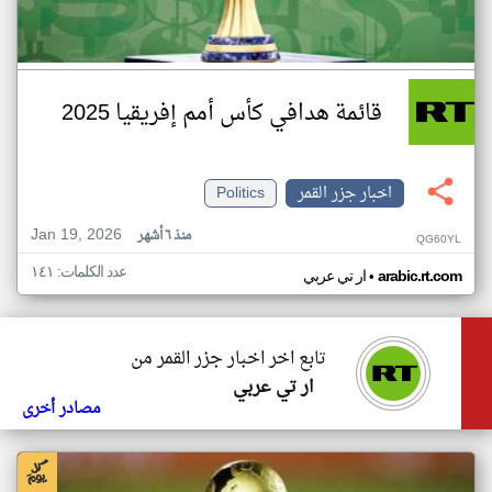
قائمة هدافي كأس أمم إفريقيا 2025
اخبار جزر القمر
Politics
Jan 19, 2026
منذ ٦ أشهر
QG60YL
عدد الكلمات: ١٤١
•
arabic.rt.com
ار تي عربي
تابع اخر اخبار جزر القمر من
ار تي عربي
مصادر أخرى