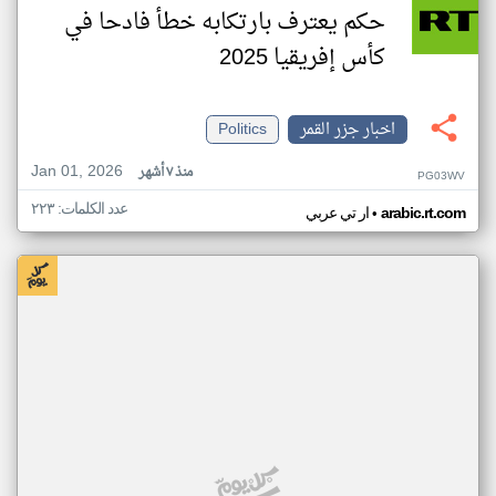
حكم يعترف بارتكابه خطأ فادحا في
كأس إفريقيا 2025
اخبار جزر القمر
Politics
Jan 01, 2026
منذ ٧ أشهر
PG03WV
عدد الكلمات: ٢٢٣
•
arabic.rt.com
ار تي عربي