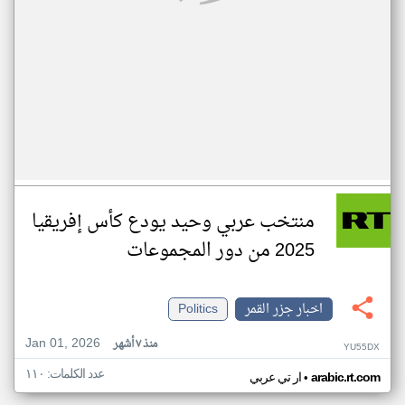
منتخب عربي وحيد يودع كأس إفريقيا
2025 من دور المجموعات
اخبار جزر القمر
Politics
Jan 01, 2026
منذ ٧ أشهر
YU55DX
عدد الكلمات: ١١٠
•
arabic.rt.com
ار تي عربي