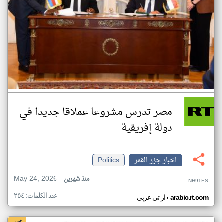
مصر تدرس مشروعا عملاقا جديدا في
دولة إفريقية
اخبار جزر القمر
Politics
May 24, 2026
منذ شهرين
NH91ES
عدد الكلمات: ٢٥٤
•
arabic.rt.com
ار تي عربي