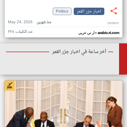
اخبار جزر القمر
Politics
May 24, 2026
منذ شهرين
OX58UY
عدد الكلمات: ٣٢٨
•
arabic.rt.com
ار تي عربي
أخر ساعة في اخبار جزر القمر