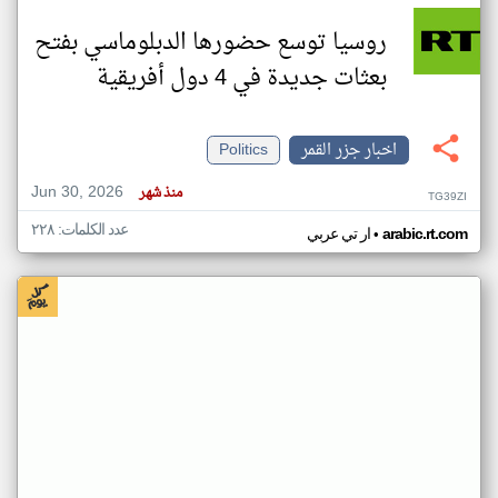
روسيا توسع حضورها الدبلوماسي بفتح
بعثات جديدة في 4 دول أفريقية
اخبار جزر القمر
Politics
Jun 30, 2026
منذ شهر
TG39ZI
عدد الكلمات: ٢٢٨
•
arabic.rt.com
ار تي عربي