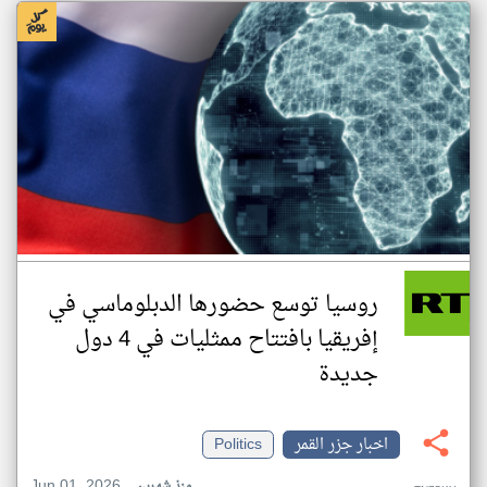
روسيا توسع حضورها الدبلوماسي في
إفريقيا بافتتاح ممثليات في 4 دول
جديدة
اخبار جزر القمر
Politics
Jun 01, 2026