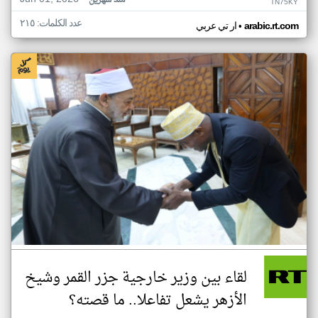
منذ شهرين
TN75KY
عدد الكلمات: ٢١٥
•
arabic.rt.com
ار تي عربي
لقاء بين وزير خارجية جزر القمر وشيخ
الأزهر يشعل تفاعلا.. ما قصته؟