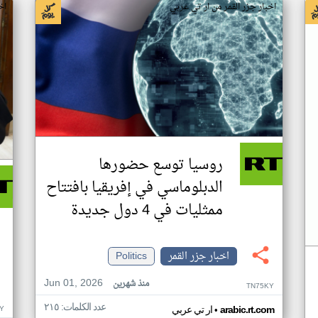
اخبار جزر القمر من ار تي عربي
اخ
روسيا توسع حضورها
الدبلوماسي في إفريقيا بافتتاح
ممثليات في 4 دول جديدة
اخبار جزر القمر
Politics
Jun 01, 2026
منذ شهرين
TN75KY
عدد الكلمات: ٢١٥
•
Y
arabic.rt.com
ار تي عربي