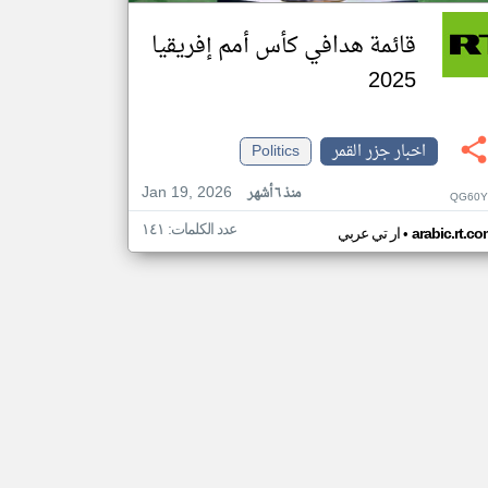
قائمة هدافي كأس أمم إفريقيا
2025
اخبار جزر القمر
Politics
Jan 19, 2026
منذ ٦ أشهر
QG60Y
عدد الكلمات: ١٤١
•
arabic.rt.c
ار تي عربي