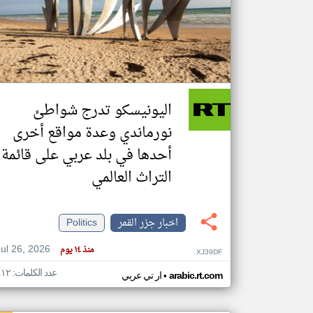
تعبر
المقالات
الموجوده
هنا عن
وجهة
اليونيسكو تدرج شواطئ
نظر
كاتبيها.
نورماندي وعدة مواقع أخرى
أحدها في بلد عربي على قائمة
التراث العالمي
اخبار جزر القمر
Politics
Jul 26, 2026
منذ ١٤ يوم
XJ39DF
عدد الكلمات: ٤١٢
•
arabic.rt.com
ار تي عربي