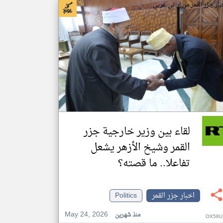
بار جزر القمر من ار تي عربي
لقاء بين وزير خارجية جزر
القمر وشيخ الأزهر يشعل
تفاعلا.. ما قصته؟
اخبار جزر القمر
Politics
May 24, 2026
منذ شهرين
OX58U