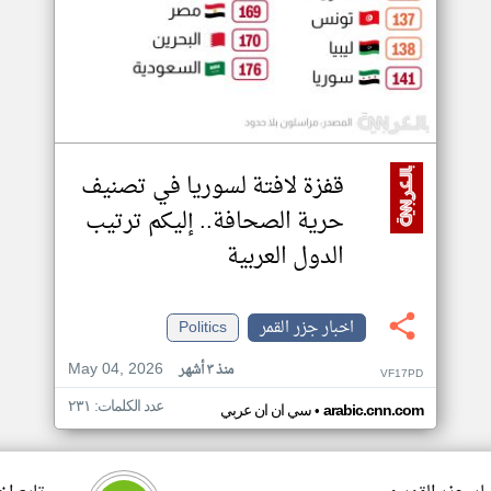
قفزة لافتة لسوريا في تصنيف
حرية الصحافة.. إليكم ترتيب
الدول العربية
اخبار جزر القمر
Politics
May 04, 2026
منذ ٣ أشهر
VF17PD
عدد الكلمات: ٢٣١
•
arabic.cnn.com
سي ان ان عربي