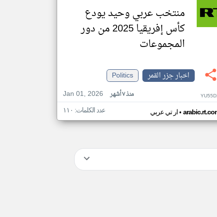
منتخب عربي وحيد يودع
كأس إفريقيا 2025 من دور
المجموعات
اخبار جزر القمر
Politics
Jan 01, 2026
منذ ٧ أشهر
YU55D
عدد الكلمات: ١١٠
•
arabic.rt.c
ار تي عربي