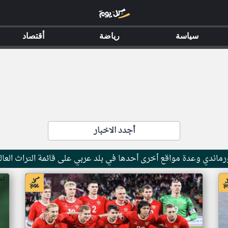
سياسة
رياضة
أقتصاد
أجدد الاخبار
ماندي وعدة مواقع أخرى أحدها في بلد عربي على قائمة التراث العال
اخبار جزر القمر من ار تي عربي
اخ