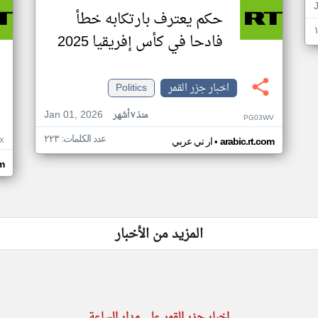
حكم يعترف بارتكابه خطأ
فادحا في كأس إفريقيا 2025
اخبار جزر القمر
Politics
Jan 01, 2026
منذ ٧ أشهر
PG03WV
عدد الكلمات: ٢٢٣
•
X
arabic.rt.com
ار تي عربي
om
المزيد من الأخبار
اخبار جزر القمر على مدار الساعة