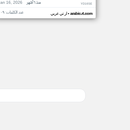
Jan 16, 2026
منذ ٦ أشهر
YD16SE
عدد الكلمات: ١٠٩
•
arabic.rt.com
ار تي عربي