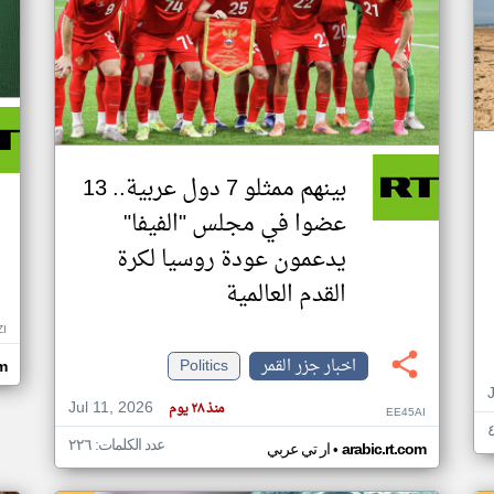
بينهم ممثلو 7 دول عربية.. 13
عضوا في مجلس "الفيفا"
يدعمون عودة روسيا لكرة
القدم العالمية
ZI
اخبار جزر القمر
Politics
om
Jul 11, 2026
منذ ٢٨ يوم
EE45AI
عدد الكلمات: ٢٢٦
•
arabic.rt.com
ار تي عربي