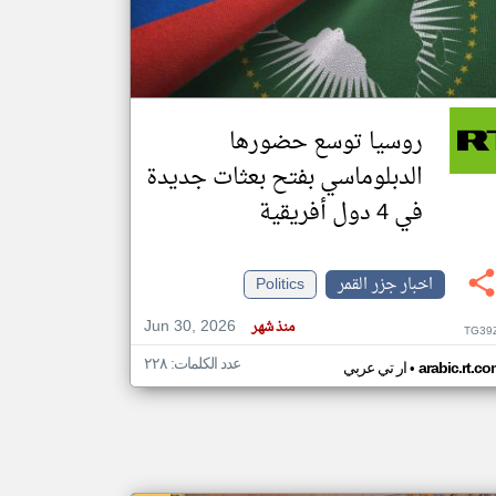
klyoum.com
تغيير الدولة
مصادر الأخبار من جزر القمر
روسيا توسع حضورها
اخبار جزر القمر على مدار الساعة
الدبلوماسي بفتح بعثات جديدة
أهم اخبار جزر القمر العاجلة والمباشرة
في 4 دول أفريقية
اخبار جزر القمر
Politics
Jun 30, 2026
منذ شهر
TG39
عدد الكلمات: ٢٢٨
•
arabic.rt.c
ار تي عربي