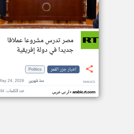
مصر تدرس مشروعا عملاقا
جديدا في دولة إفريقية
اخبار جزر القمر
Politics
May 24, 2026
منذ شهرين
NH91ES
عدد الكلمات: ٢٥٤
•
arabic.rt.com
ار تي عربي