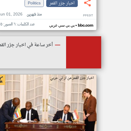
اخبار جزر القمر
Politics
Jun 01, 2026
منذ شهرين
PF63IT
عدد الكلمات: ٦ الصور: ٢٥
•
bbc.com
بي بي سي عربي
أخر ساعة في اخبار جزر القم
اخبار جزر القمر من ار تي عربي