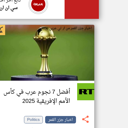
تابع اخر اخب
سي ان ان
اخبار جزر القمر من ار تي عربي
أفضل 7 نجوم عرب في كأس
الأمم الإفريقية 2025
اخبار جزر القمر
Politics