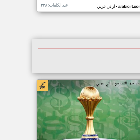
عدد الكلمات: ٣٢٨
•
arabic.rt.c
ار تي عربي
بار جزر القمر من ار تي عربي