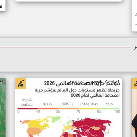
om
ر
اخبار جزر القمر من سي ان ان عربي
اخ