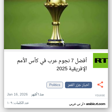
أفضل 7 نجوم عرب في كأس الأمم
الإفريقية 2025
اخبار جزر القمر
Politics
Jan 16, 2026
منذ ٦ أشهر
YD16SE
عدد الكلمات: ١٠٩
•
arabic.rt.com
ار تي عربي