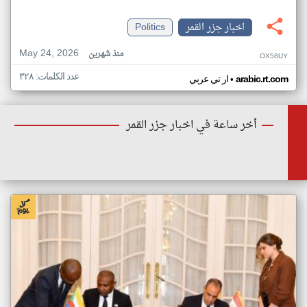
اخبار جزر القمر
Politics
May 24, 2026
منذ شهرين
OX58UY
عدد الكلمات: ٣٢٨
•
arabic.rt.com
ار تي عربي
أخر ساعة في اخبار جزر القمر