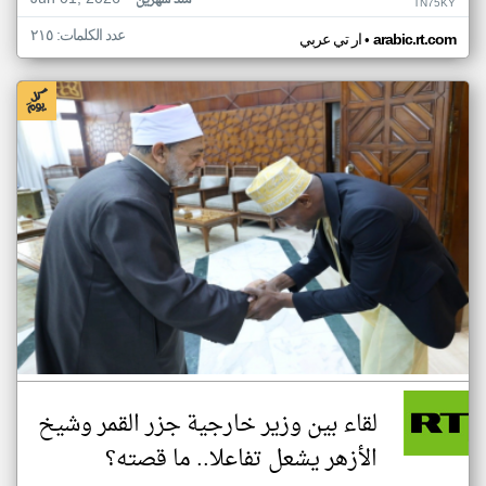
منذ شهرين
TN75KY
عدد الكلمات: ٢١٥
•
arabic.rt.com
ار تي عربي
لقاء بين وزير خارجية جزر القمر وشيخ
الأزهر يشعل تفاعلا.. ما قصته؟