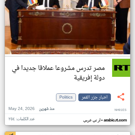
مصر تدرس مشروعا عملاقا جديدا في
دولة إفريقية
اخبار جزر القمر
Politics
May 24, 2026
منذ شهرين
NH91ES
عدد الكلمات: ٢٥٤
•
arabic.rt.com
ار تي عربي