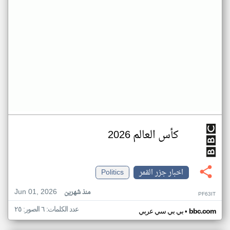
كأس العالم 2026
اخبار جزر القمر
Politics
Jun 01, 2026
منذ شهرين
PF63IT
عدد الكلمات: ٦ الصور: ٢٥
•
bbc.com
بي بي سي عربي