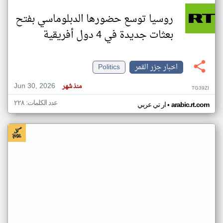
روسيا توسع حضورها الدبلوماسي بفتح
بعثات جديدة في 4 دول أفريقية
اخبار جزر القمر
Politics
Jun 30, 2026
منذ شهر
TG39ZI
عدد الكلمات: ٢٢٨
•
arabic.rt.com
ار تي عربي