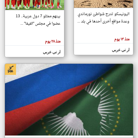
اليونيسكو تدرج شواطئ نورماندي
بينهم ممثلو 7 دول عربية.. 13
klyoum.com
وعدة مواقع أخرى أحدها في بلد ...
تغيير الدولة
عضوا في مجلس "الفيفا" ...
تعبر
مصادر الأخبار من جزر القمر
المقالات
الموجوده
اخبار جزر القمر على مدار الساعة
منذ ١٣ يوم
هنا عن
منذ ٢٨ يوم
وجهة
نظر
أهم اخبار جزر القمر العاجلة والمباشرة
ار تي عربي
كاتبيها.
ار تي عربي