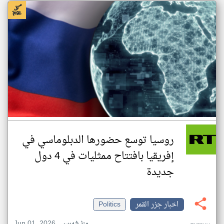
روسيا توسع حضورها الدبلوماسي في
إفريقيا بافتتاح ممثليات في 4 دول
جديدة
اخبار جزر القمر
Politics
Jun 01, 2026