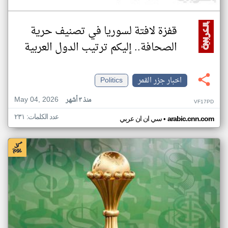
قفزة لافتة لسوريا في تصنيف حرية
الصحافة.. إليكم ترتيب الدول العربية
اخبار جزر القمر
Politics
May 04, 2026
منذ ٣ أشهر
VF17PD
عدد الكلمات: ٢٣١
•
arabic.cnn.com
سي ان ان عربي