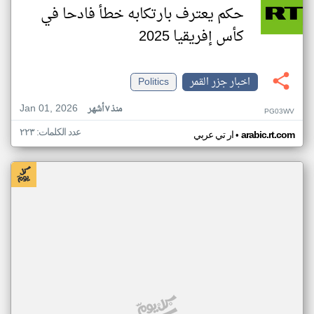
حكم يعترف بارتكابه خطأ فادحا في
كأس إفريقيا 2025
اخبار جزر القمر
Politics
Jan 01, 2026
منذ ٧ أشهر
PG03WV
عدد الكلمات: ٢٢٣
•
arabic.rt.com
ار تي عربي