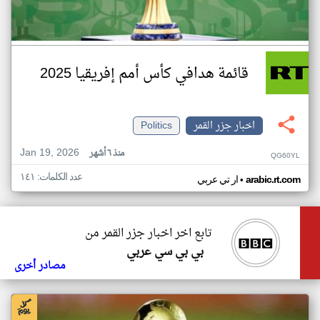
قائمة هدافي كأس أمم إفريقيا 2025
اخبار جزر القمر
Politics
Jan 19, 2026
منذ ٦ أشهر
QG60YL
عدد الكلمات: ١٤١
•
arabic.rt.com
ار تي عربي
تابع اخر اخبار جزر القمر من
بي بي سي عربي
مصادر أخرى