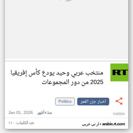
منتخب عربي وحيد يودع كأس إفريقيا
2025 من دور المجموعات
اخبار جزر القمر
Politics
Jan 01, 2026
منذ ٧ أشهر
YU55DX
عدد الكلمات: ١١٠
•
arabic.rt.com
ار تي عربي