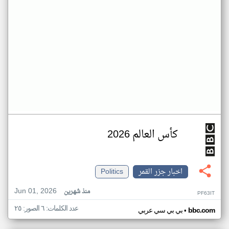
كأس العالم 2026
اخبار جزر القمر
Politics
Jun 01, 2026
منذ شهرين
PF63IT
عدد الكلمات: ٦ الصور: ٢٥
•
bbc.com
بي بي سي عربي