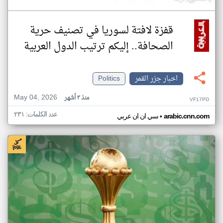
قفزة لافتة لسوريا في تصنيف حرية
الصحافة.. إليكم ترتيب الدول العربية
اخبار جزر القمر
Politics
May 04, 2026
منذ ٣ أشهر
VF17PD
عدد الكلمات: ٢٣١
•
arabic.cnn.com
سي ان ان عربي