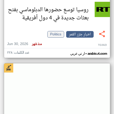
روسيا توسع حضورها الدبلوماسي بفتح
بعثات جديدة في 4 دول أفريقية
اخبار جزر القمر
Politics
Jun 30, 2026
منذ شهر
TG39ZI
عدد الكلمات: ٢٢٨
•
arabic.rt.com
ار تي عربي