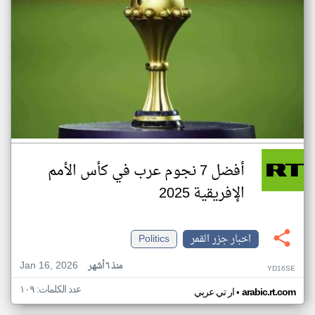
أفضل 7 نجوم عرب في كأس الأمم
الإفريقية 2025
اخبار جزر القمر
Politics
Jan 16, 2026
منذ ٦ أشهر
YD16SE
عدد الكلمات: ١٠٩
•
arabic.rt.com
ار تي عربي