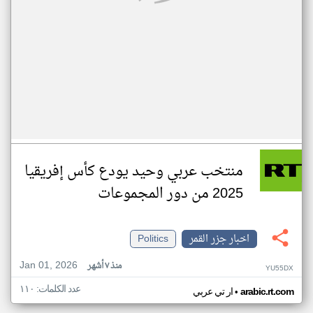
منتخب عربي وحيد يودع كأس إفريقيا
2025 من دور المجموعات
اخبار جزر القمر
Politics
Jan 01, 2026
منذ ٧ أشهر
YU55DX
عدد الكلمات: ١١٠
•
arabic.rt.com
ار تي عربي