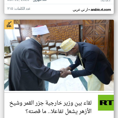
منذ شهرين
TN75KY
عدد الكلمات: ٢١٥
•
arabic.rt.com
ار تي عربي
لقاء بين وزير خارجية جزر القمر وشيخ
الأزهر يشعل تفاعلا.. ما قصته؟