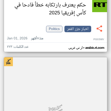
حكم يعترف بارتكابه خطأ فادحا في
كأس إفريقيا 2025
اخبار جزر القمر
Politics
Jan 01, 2026
منذ ٧ أشهر
PG03WV
عدد الكلمات: ٢٢٣
•
arabic.rt.com
ار تي عربي