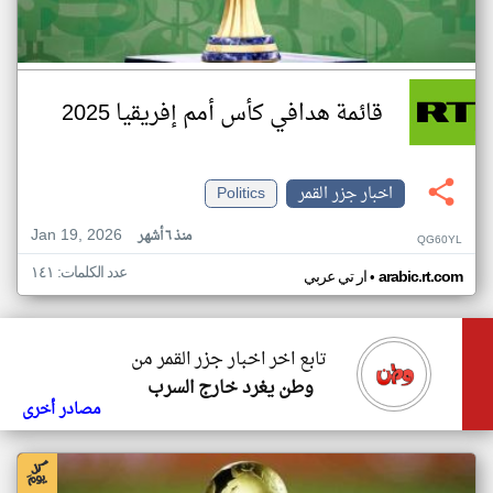
قائمة هدافي كأس أمم إفريقيا 2025
اخبار جزر القمر
Politics
Jan 19, 2026
منذ ٦ أشهر
QG60YL
عدد الكلمات: ١٤١
•
arabic.rt.com
ار تي عربي
تابع اخر اخبار جزر القمر من
وطن يغرد خارج السرب
مصادر أخرى