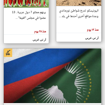
اليونيسكو تدرج شواطئ نورماندي
بينهم ممثلو 7 دول عربية.. 13
klyoum.com
وعدة مواقع أخرى أحدها في بلد ...
تغيير الدولة
عضوا في مجلس "الفيفا" ...
تعبر
مصادر الأخبار من جزر القمر
المقالات
الموجوده
اخبار جزر القمر على مدار الساعة
منذ ١٣ يوم
هنا عن
منذ ٢٨ يوم
وجهة
نظر
أهم اخبار جزر القمر العاجلة والمباشرة
ار تي عربي
كاتبيها.
ار تي عربي