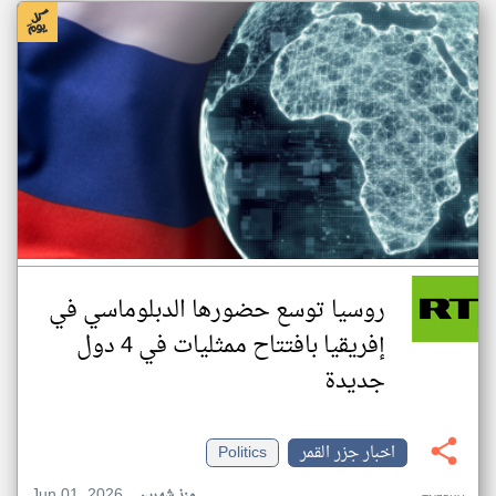
روسيا توسع حضورها الدبلوماسي في
إفريقيا بافتتاح ممثليات في 4 دول
جديدة
اخبار جزر القمر
Politics
Jun 01, 2026