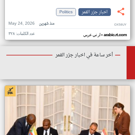
اخبار جزر القمر
Politics
May 24, 2026
منذ شهرين
OX58UY
عدد الكلمات: ٣٢٨
•
arabic.rt.com
ار تي عربي
أخر ساعة في اخبار جزر القمر