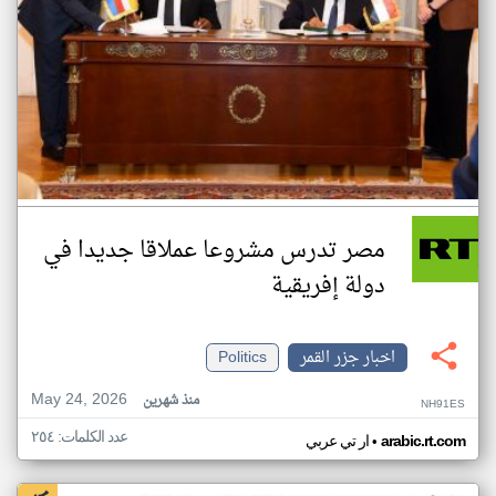
مصر تدرس مشروعا عملاقا جديدا في
دولة إفريقية
اخبار جزر القمر
Politics
May 24, 2026
منذ شهرين
NH91ES
عدد الكلمات: ٢٥٤
•
arabic.rt.com
ار تي عربي