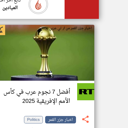
تابع اخر اخب
الميادين
اخبار جزر القمر من ار تي عربي
أفضل 7 نجوم عرب في كأس
الأمم الإفريقية 2025
اخبار جزر القمر
Politics