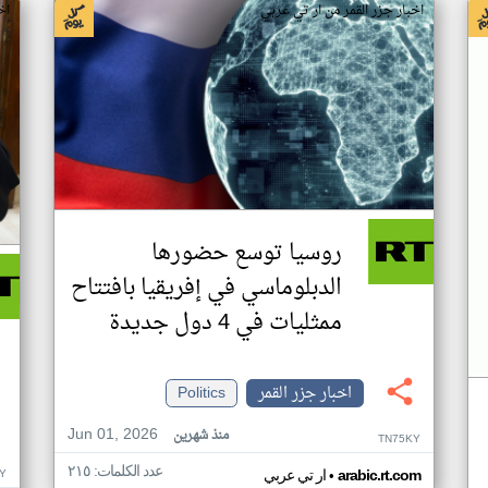
اخبار جزر القمر من ار تي عربي
اخ
روسيا توسع حضورها
الدبلوماسي في إفريقيا بافتتاح
ممثليات في 4 دول جديدة
اخبار جزر القمر
Politics
Jun 01, 2026
منذ شهرين
TN75KY
عدد الكلمات: ٢١٥
•
Y
arabic.rt.com
ار تي عربي