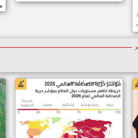
om
ر
اخبار جزر القمر من سي ان ان عربي
اخ