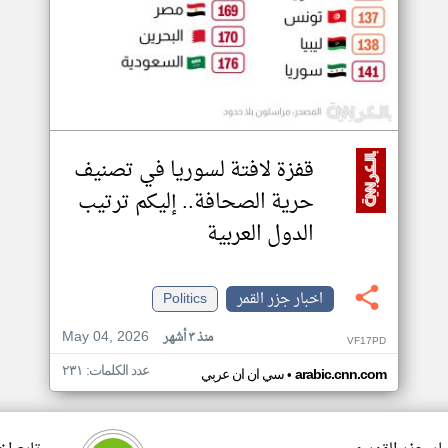
قفزة لافتة لسوريا في تصنيف
حرية الصحافة.. إليكم ترتيب
الدول العربية
اخبار جزر القمر
Politics
May 04, 2026
منذ ٣ أشهر
VF17PD
عدد الكلمات: ٢٣١
•
arabic.cnn.com
سي ان ان عربي