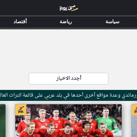
سياسة
رياضة
أقتصاد
أجدد الاخبار
ماندي وعدة مواقع أخرى أحدها في بلد عربي على قائمة التراث العال
اخبار جزر القمر من ار تي عربي
اخ