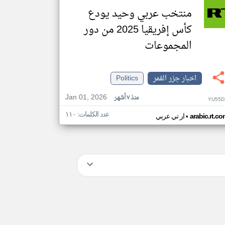
منتخب عربي وحيد يودع
كأس إفريقيا 2025 من دور
المجموعات
اخبار جزر القمر
Politics
Jan 01, 2026
منذ ٧ أشهر
YU55D
عدد الكلمات: ١١٠
•
arabic.rt.c
ار تي عربي