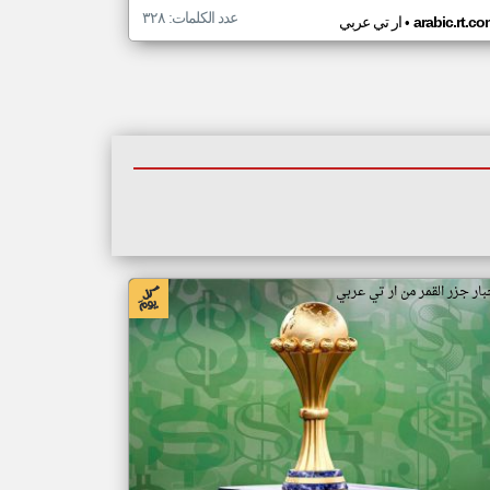
عدد الكلمات: ٣٢٨
•
arabic.rt.c
ار تي عربي
بار جزر القمر من ار تي عربي