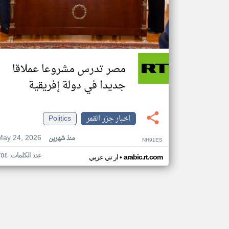
مصر تدرس مشروعا عملاقا
جديدا في دولة إفريقية
اخبار جزر القمر
Politics
May 24, 2026
منذ شهرين
NH91ES
عدد الكلمات: ٢٥٤
•
arabic.rt.com
ار تي عربي