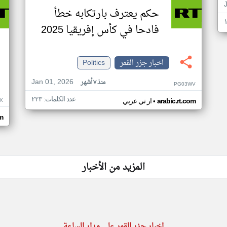
حكم يعترف بارتكابه خطأ
فادحا في كأس إفريقيا 2025
اخبار جزر القمر
Politics
Jan 01, 2026
منذ ٧ أشهر
PG03WV
عدد الكلمات: ٢٢٣
•
X
arabic.rt.com
ار تي عربي
om
المزيد من الأخبار
اخبار جزر القمر على مدار الساعة