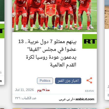
بينهم ممثلو 7 دول عربية.. 13
عضوا في مجلس "الفيفا"
يدعمون عودة روسيا لكرة
القدم العالمية
ZI
اخبار جزر القمر
Politics
om
Jul 11, 2026
منذ ٢٧ يوم
EE45AI
عدد الكلمات: ٢٢٦
•
arabic.rt.com
ار تي عربي