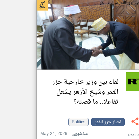
بار جزر القمر من ار تي عربي
لقاء بين وزير خارجية جزر
القمر وشيخ الأزهر يشعل
تفاعلا.. ما قصته؟
اخبار جزر القمر
Politics
May 24, 2026
منذ شهرين
OX58U