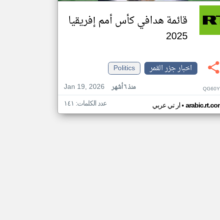
قائمة هدافي كأس أمم إفريقيا
2025
اخبار جزر القمر
Politics
Jan 19, 2026
منذ ٦ أشهر
QG60Y
عدد الكلمات: ١٤١
•
arabic.rt.c
ار تي عربي