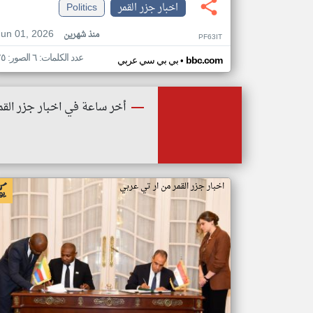
اخبار جزر القمر
Politics
Jun 01, 2026
منذ شهرين
PF63IT
عدد الكلمات: ٦ الصور: ٢٥
•
bbc.com
بي بي سي عربي
أخر ساعة في اخبار جزر القم
اخبار جزر القمر من ار تي عربي