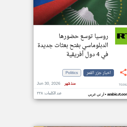
klyoum.com
تغيير الدولة
مصادر الأخبار من جزر القمر
روسيا توسع حضورها
اخبار جزر القمر على مدار الساعة
الدبلوماسي بفتح بعثات جديدة
أهم اخبار جزر القمر العاجلة والمباشرة
في 4 دول أفريقية
اخبار جزر القمر
Politics
Jun 30, 2026
منذ شهر
TG39
عدد الكلمات: ٢٢٨
•
arabic.rt.c
ار تي عربي