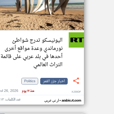
تعبر
المقالات
الموجوده
هنا عن
وجهة
اليونيسكو تدرج شواطئ
نظر
كاتبيها.
نورماندي وعدة مواقع أخرى
أحدها في بلد عربي على قائمة
التراث العالمي
اخبار جزر القمر
Politics
Jul 26, 2026
منذ ١٢ يوم
XJ39DF
عدد الكلمات: ٤١٢
•
arabic.rt.com
ار تي عربي