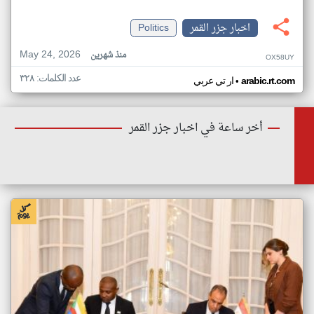
اخبار جزر القمر
Politics
May 24, 2026
منذ شهرين
OX58UY
عدد الكلمات: ٣٢٨
•
arabic.rt.com
ار تي عربي
أخر ساعة في اخبار جزر القمر