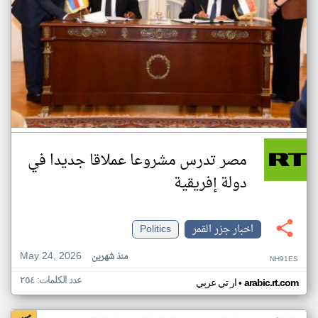
مصر تدرس مشروعا عملاقا جديدا في
دولة إفريقية
اخبار جزر القمر
Politics
May 24, 2026
منذ شهرين
NH91ES
عدد الكلمات: ٢٥٤
•
arabic.rt.com
ار تي عربي