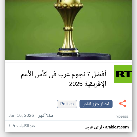
أفضل 7 نجوم عرب في كأس الأمم
الإفريقية 2025
اخبار جزر القمر
Politics
Jan 16, 2026
منذ ٦ أشهر
YD16SE
عدد الكلمات: ١٠٩
•
arabic.rt.com
ار تي عربي