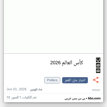
كأس العالم 2026
اخبار جزر القمر
Politics
Jun 01, 2026
منذ شهرين
PF63IT
عدد الكلمات: ٦ الصور: ٢٥
•
bbc.com
بي بي سي عربي