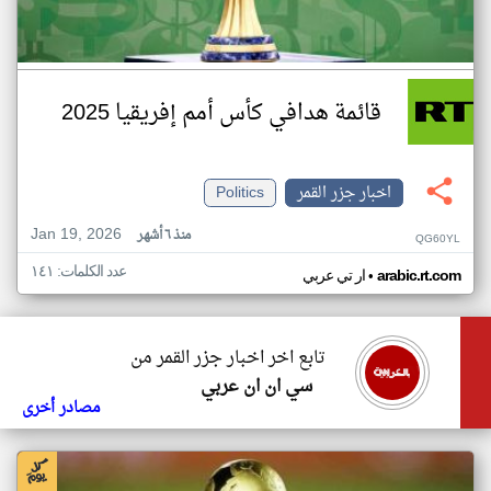
قائمة هدافي كأس أمم إفريقيا 2025
اخبار جزر القمر
Politics
Jan 19, 2026
منذ ٦ أشهر
QG60YL
عدد الكلمات: ١٤١
•
arabic.rt.com
ار تي عربي
تابع اخر اخبار جزر القمر من
سي ان ان عربي
مصادر أخرى