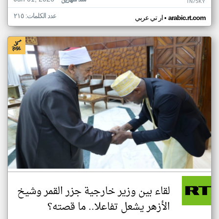
منذ شهرين
TN75KY
عدد الكلمات: ٢١٥
•
arabic.rt.com
ار تي عربي
لقاء بين وزير خارجية جزر القمر وشيخ
الأزهر يشعل تفاعلا.. ما قصته؟