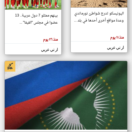
اليونيسكو تدرج شواطئ نورماندي
بينهم ممثلو 7 دول عربية.. 13
klyoum.com
وعدة مواقع أخرى أحدها في بلد ...
تغيير الدولة
عضوا في مجلس "الفيفا" ...
تعبر
مصادر الأخبار من جزر القمر
المقالات
الموجوده
اخبار جزر القمر على مدار الساعة
منذ ١١ يوم
هنا عن
منذ ٢٦ يوم
وجهة
نظر
أهم اخبار جزر القمر العاجلة والمباشرة
ار تي عربي
كاتبيها.
ار تي عربي