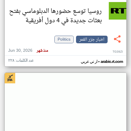
روسيا توسع حضورها الدبلوماسي بفتح
بعثات جديدة في 4 دول أفريقية
اخبار جزر القمر
Politics
Jun 30, 2026
منذ شهر
TG39ZI
عدد الكلمات: ٢٢٨
•
arabic.rt.com
ار تي عربي