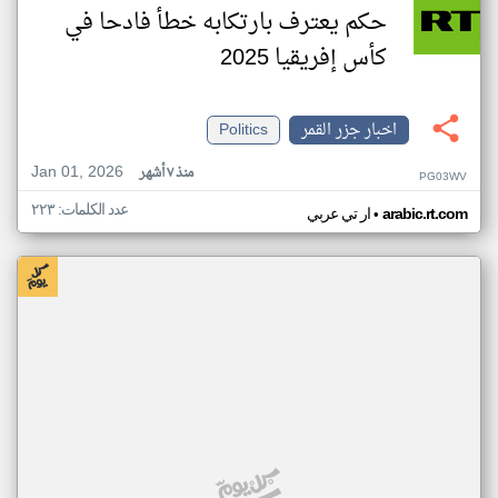
حكم يعترف بارتكابه خطأ فادحا في
كأس إفريقيا 2025
اخبار جزر القمر
Politics
Jan 01, 2026
منذ ٧ أشهر
PG03WV
عدد الكلمات: ٢٢٣
•
arabic.rt.com
ار تي عربي