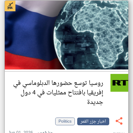
روسيا توسع حضورها الدبلوماسي في
إفريقيا بافتتاح ممثليات في 4 دول
جديدة
اخبار جزر القمر
Politics
Jun 01, 2026