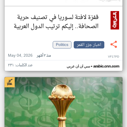
قفزة لافتة لسوريا في تصنيف حرية
الصحافة.. إليكم ترتيب الدول العربية
اخبار جزر القمر
Politics
May 04, 2026
منذ ٣ أشهر
VF17PD
عدد الكلمات: ٢٣١
•
arabic.cnn.com
سي ان ان عربي