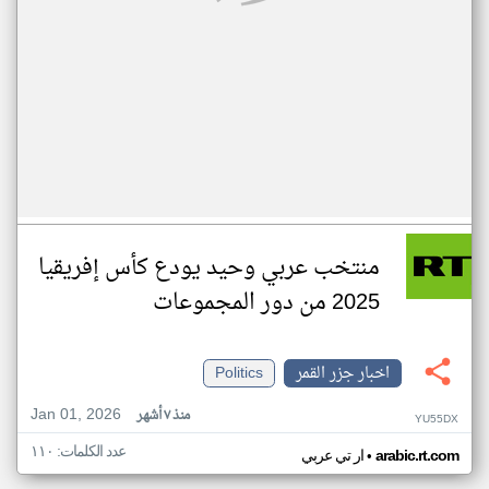
منتخب عربي وحيد يودع كأس إفريقيا
2025 من دور المجموعات
اخبار جزر القمر
Politics
Jan 01, 2026
منذ ٧ أشهر
YU55DX
عدد الكلمات: ١١٠
•
arabic.rt.com
ار تي عربي