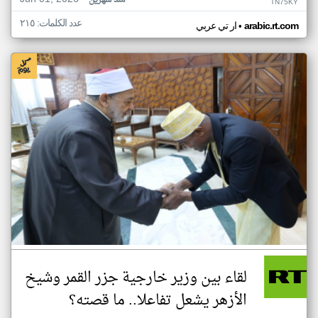
منذ شهرين
TN75KY
عدد الكلمات: ٢١٥
•
arabic.rt.com
ار تي عربي
لقاء بين وزير خارجية جزر القمر وشيخ
الأزهر يشعل تفاعلا.. ما قصته؟