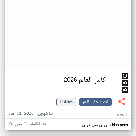
كأس العالم 2026
اخبار جزر القمر
Politics
Jun 01, 2026
منذ شهرين
PF63IT
عدد الكلمات: ٦ الصور: ٢٥
•
bbc.com
بي بي سي عربي