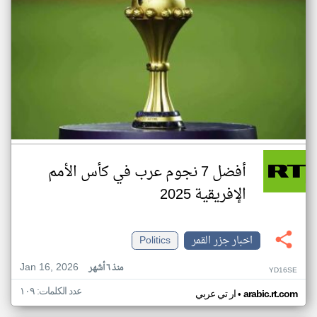
أفضل 7 نجوم عرب في كأس الأمم
الإفريقية 2025
اخبار جزر القمر
Politics
Jan 16, 2026
منذ ٦ أشهر
YD16SE
عدد الكلمات: ١٠٩
•
arabic.rt.com
ار تي عربي