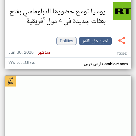
روسيا توسع حضورها الدبلوماسي بفتح
بعثات جديدة في 4 دول أفريقية
اخبار جزر القمر
Politics
Jun 30, 2026
منذ شهر
TG39ZI
عدد الكلمات: ٢٢٨
•
arabic.rt.com
ار تي عربي