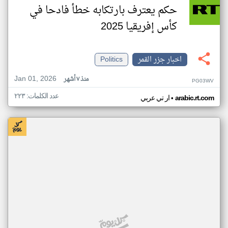
حكم يعترف بارتكابه خطأ فادحا في
كأس إفريقيا 2025
اخبار جزر القمر
Politics
Jan 01, 2026
منذ ٧ أشهر
PG03WV
عدد الكلمات: ٢٢٣
•
arabic.rt.com
ار تي عربي