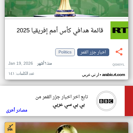
قائمة هدافي كأس أمم إفريقيا 2025
اخبار جزر القمر
Politics
Jan 19, 2026
منذ ٦ أشهر
QG60YL
عدد الكلمات: ١٤١
•
arabic.rt.com
ار تي عربي
تابع اخر اخبار جزر القمر من
بي بي سي عربي
مصادر أخرى