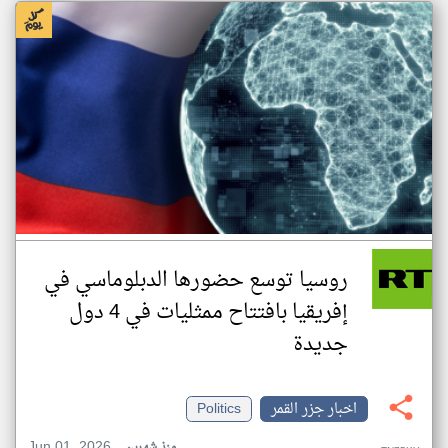
روسيا توسع حضورها الدبلوماسي في
إفريقيا بافتتاح ممثليات في 4 دول
جديدة
اخبار جزر القمر
Politics
Jun 01, 2026