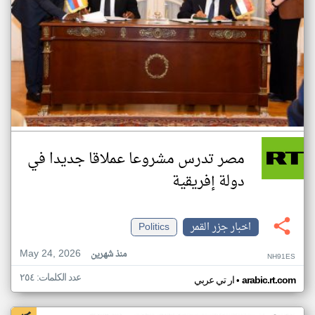
مصر تدرس مشروعا عملاقا جديدا في
دولة إفريقية
اخبار جزر القمر
Politics
May 24, 2026
منذ شهرين
NH91ES
عدد الكلمات: ٢٥٤
•
arabic.rt.com
ار تي عربي