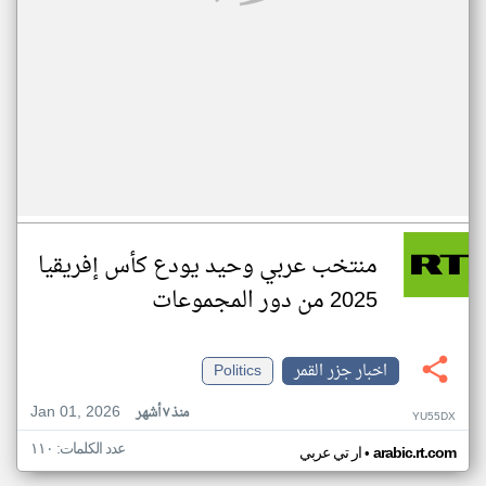
منتخب عربي وحيد يودع كأس إفريقيا
2025 من دور المجموعات
اخبار جزر القمر
Politics
Jan 01, 2026
منذ ٧ أشهر
YU55DX
عدد الكلمات: ١١٠
•
arabic.rt.com
ار تي عربي