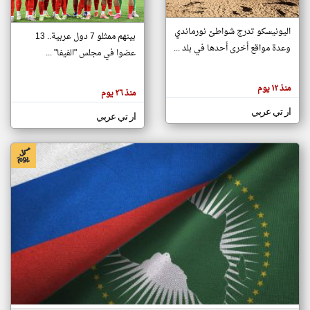
اليونيسكو تدرج شواطئ نورماندي
بينهم ممثلو 7 دول عربية.. 13
klyoum.com
وعدة مواقع أخرى أحدها في بلد ...
تغيير الدولة
عضوا في مجلس "الفيفا" ...
تعبر
مصادر الأخبار من جزر القمر
المقالات
الموجوده
اخبار جزر القمر على مدار الساعة
منذ ١٢ يوم
هنا عن
منذ ٢٦ يوم
وجهة
نظر
أهم اخبار جزر القمر العاجلة والمباشرة
ار تي عربي
كاتبيها.
ار تي عربي