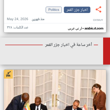
اخبار جزر القمر
Politics
May 24, 2026
منذ شهرين
OX58UY
عدد الكلمات: ٣٢٨
•
arabic.rt.com
ار تي عربي
أخر ساعة في اخبار جزر القمر