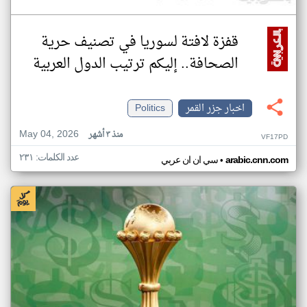
قفزة لافتة لسوريا في تصنيف حرية
الصحافة.. إليكم ترتيب الدول العربية
اخبار جزر القمر
Politics
May 04, 2026
منذ ٣ أشهر
VF17PD
عدد الكلمات: ٢٣١
•
arabic.cnn.com
سي ان ان عربي