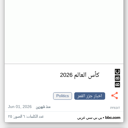
كأس العالم 2026
اخبار جزر القمر
Politics
Jun 01, 2026
منذ شهرين
PF63IT
عدد الكلمات: ٦ الصور: ٢٥
•
bbc.com
بي بي سي عربي