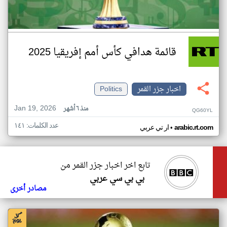
قائمة هدافي كأس أمم إفريقيا 2025
اخبار جزر القمر
Politics
Jan 19, 2026
منذ ٦ أشهر
QG60YL
عدد الكلمات: ١٤١
•
arabic.rt.com
ار تي عربي
تابع اخر اخبار جزر القمر من
بي بي سي عربي
مصادر أخرى