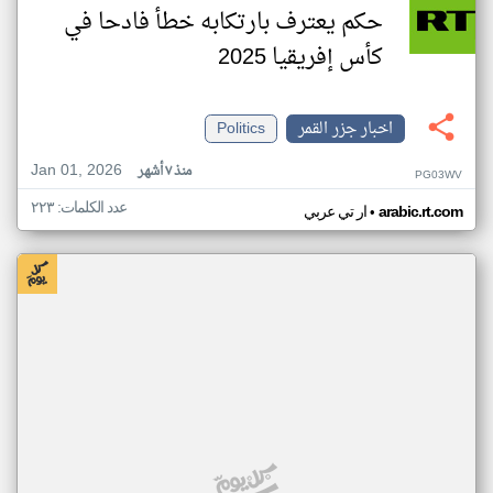
حكم يعترف بارتكابه خطأ فادحا في
كأس إفريقيا 2025
اخبار جزر القمر
Politics
Jan 01, 2026
منذ ٧ أشهر
PG03WV
عدد الكلمات: ٢٢٣
•
arabic.rt.com
ار تي عربي