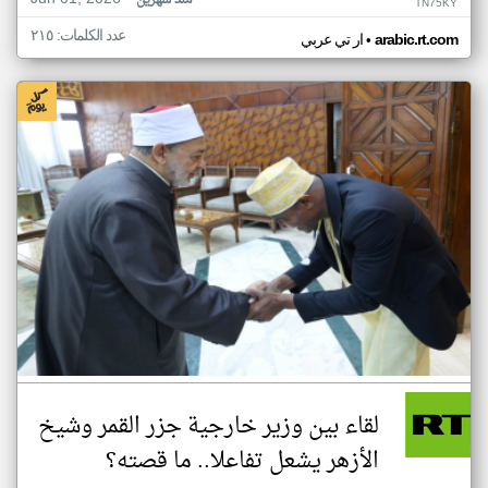
منذ شهرين
TN75KY
عدد الكلمات: ٢١٥
•
arabic.rt.com
ار تي عربي
لقاء بين وزير خارجية جزر القمر وشيخ
الأزهر يشعل تفاعلا.. ما قصته؟