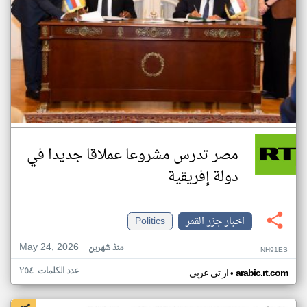
مصر تدرس مشروعا عملاقا جديدا في
دولة إفريقية
اخبار جزر القمر
Politics
May 24, 2026
منذ شهرين
NH91ES
عدد الكلمات: ٢٥٤
•
arabic.rt.com
ار تي عربي