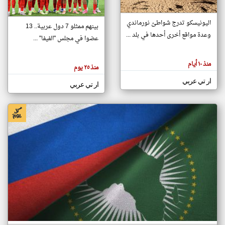
اليونيسكو تدرج شواطئ نورماندي
بينهم ممثلو 7 دول عربية.. 13
klyoum.com
وعدة مواقع أخرى أحدها في بلد ...
تغيير الدولة
عضوا في مجلس "الفيفا" ...
تعبر
مصادر الأخبار من جزر القمر
المقالات
الموجوده
اخبار جزر القمر على مدار الساعة
منذ ١٠ أيام
هنا عن
منذ ٢٥ يوم
وجهة
نظر
أهم اخبار جزر القمر العاجلة والمباشرة
ار تي عربي
كاتبيها.
ار تي عربي