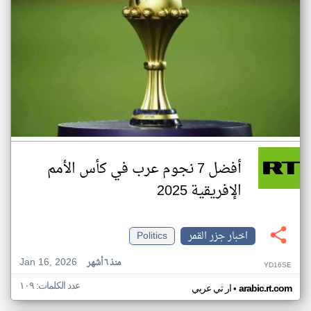
أفضل 7 نجوم عرب في كأس الأمم
الإفريقية 2025
اخبار جزر القمر
Politics
Jan 16, 2026
منذ ٦ أشهر
YD16SE
عدد الكلمات: ١٠٩
•
arabic.rt.com
ار تي عربي