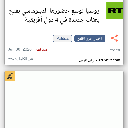
روسيا توسع حضورها الدبلوماسي بفتح
بعثات جديدة في 4 دول أفريقية
اخبار جزر القمر
Politics
Jun 30, 2026
منذ شهر
TG39ZI
عدد الكلمات: ٢٢٨
•
arabic.rt.com
ار تي عربي