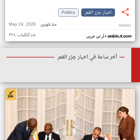
اخبار جزر القمر
Politics
May 24, 2026
منذ شهرين
OX58UY
عدد الكلمات: ٣٢٨
•
arabic.rt.com
ار تي عربي
أخر ساعة في اخبار جزر القمر