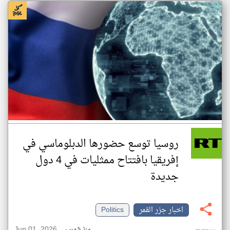
روسيا توسع حضورها الدبلوماسي في
إفريقيا بافتتاح ممثليات في 4 دول
جديدة
اخبار جزر القمر
Politics
Jun 01, 2026