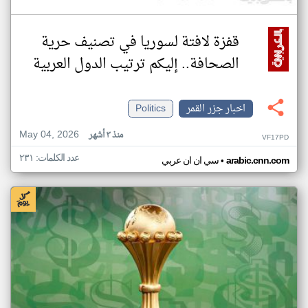
قفزة لافتة لسوريا في تصنيف حرية
الصحافة.. إليكم ترتيب الدول العربية
اخبار جزر القمر
Politics
May 04, 2026
منذ ٣ أشهر
VF17PD
عدد الكلمات: ٢٣١
•
arabic.cnn.com
سي ان ان عربي