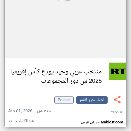
منتخب عربي وحيد يودع كأس إفريقيا
2025 من دور المجموعات
اخبار جزر القمر
Politics
Jan 01, 2026
منذ ٧ أشهر
YU55DX
عدد الكلمات: ١١٠
•
arabic.rt.com
ار تي عربي