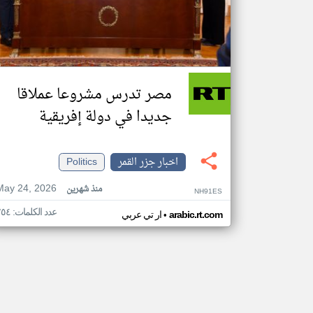
مصر تدرس مشروعا عملاقا
جديدا في دولة إفريقية
اخبار جزر القمر
Politics
May 24, 2026
منذ شهرين
NH91ES
عدد الكلمات: ٢٥٤
•
arabic.rt.com
ار تي عربي