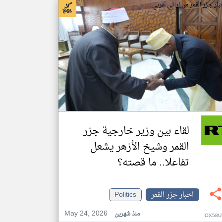
بار جزر القمر من ار تي عربي
لقاء بين وزير خارجية جزر
القمر وشيخ الأزهر يشعل
تفاعلا.. ما قصته؟
اخبار جزر القمر
Politics
May 24, 2026
منذ شهرين
OX58U