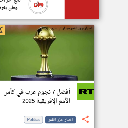
تابع اخر اخب
وطن يغرد
اخبار جزر القمر من ار تي عربي
أفضل 7 نجوم عرب في كأس
الأمم الإفريقية 2025
اخبار جزر القمر
Politics