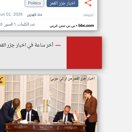
اخبار جزر القمر
Politics
Jun 01, 2026
منذ شهرين
PF63IT
عدد الكلمات: ٦ الصور: ٢٥
•
bbc.com
بي بي سي عربي
أخر ساعة في اخبار جزر القم
اخبار جزر القمر من ار تي عربي