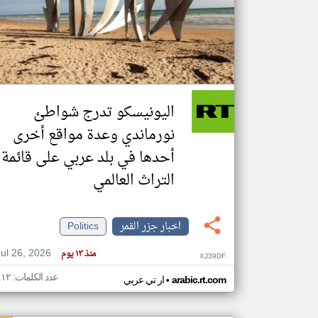
تعبر
المقالات
الموجوده
هنا عن
وجهة
اليونيسكو تدرج شواطئ
نظر
كاتبيها.
نورماندي وعدة مواقع أخرى
أحدها في بلد عربي على قائمة
التراث العالمي
اخبار جزر القمر
Politics
Jul 26, 2026
منذ ١٣ يوم
XJ39DF
عدد الكلمات: ٤١٢
•
arabic.rt.com
ار تي عربي