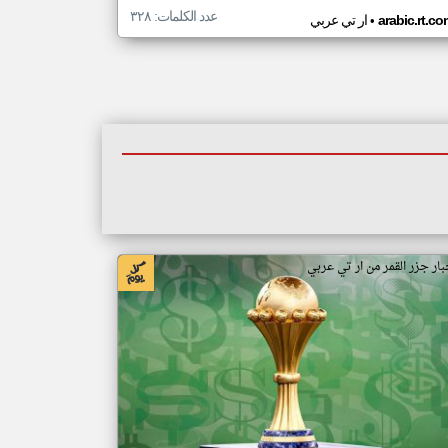
عدد الكلمات: ٣٢٨
•
arabic.rt.c
ار تي عربي
بار جزر القمر من ار تي عربي