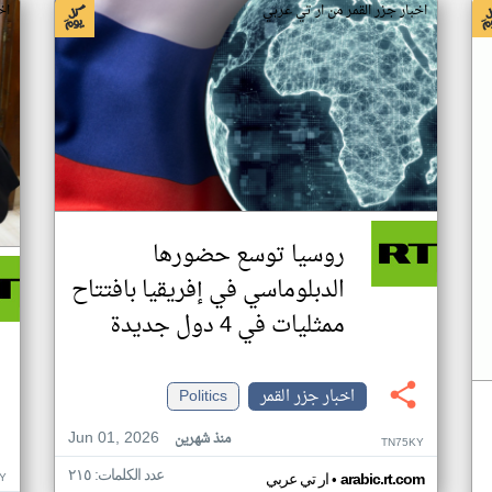
اخبار جزر القمر من ار تي عربي
اخ
روسيا توسع حضورها
الدبلوماسي في إفريقيا بافتتاح
ممثليات في 4 دول جديدة
اخبار جزر القمر
Politics
Jun 01, 2026
منذ شهرين
TN75KY
عدد الكلمات: ٢١٥
•
Y
arabic.rt.com
ار تي عربي