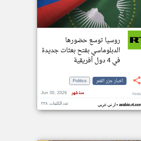
klyoum.com
تغيير الدولة
مصادر الأخبار من جزر القمر
روسيا توسع حضورها
اخبار جزر القمر على مدار الساعة
الدبلوماسي بفتح بعثات جديدة
أهم اخبار جزر القمر العاجلة والمباشرة
في 4 دول أفريقية
اخبار جزر القمر
Politics
Jun 30, 2026
منذ شهر
TG39
عدد الكلمات: ٢٢٨
•
arabic.rt.c
ار تي عربي