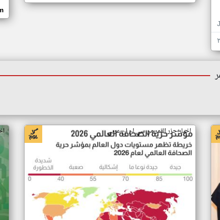
om
ر
اخبار جزر القمر من سي ان ان عربي
اخ