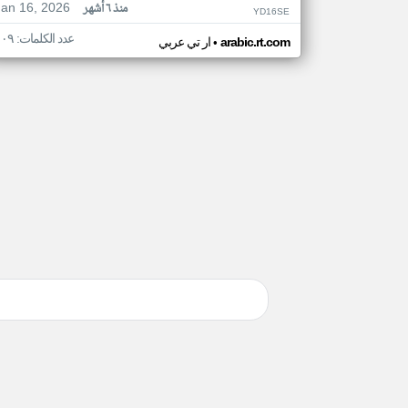
Jan 16, 2026
منذ ٦ أشهر
YD16SE
عدد الكلمات: ١٠٩
•
arabic.rt.com
ار تي عربي