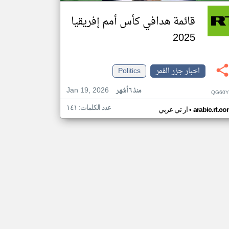
قائمة هدافي كأس أمم إفريقيا
2025
اخبار جزر القمر
Politics
Jan 19, 2026
منذ ٦ أشهر
QG60Y
عدد الكلمات: ١٤١
•
arabic.rt.c
ار تي عربي