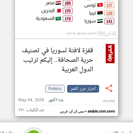
قفزة لافتة لسوريا في تصنيف
حرية الصحافة.. إليكم ترتيب
الدول العربية
اخبار جزر القمر
Politics
May 04, 2026
منذ ٣ أشهر
VF17PD
عدد الكلمات: ٢٣١
•
arabic.cnn.com
سي ان ان عربي