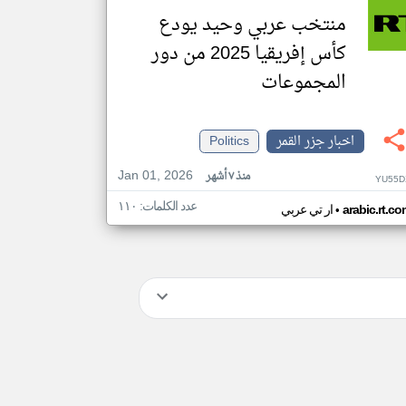
منتخب عربي وحيد يودع
كأس إفريقيا 2025 من دور
المجموعات
اخبار جزر القمر
Politics
Jan 01, 2026
منذ ٧ أشهر
YU55D
عدد الكلمات: ١١٠
•
arabic.rt.c
ار تي عربي