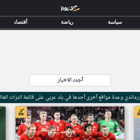
سياسة
رياضة
أقتصاد
أجدد الاخبار
ماندي وعدة مواقع أخرى أحدها في بلد عربي على قائمة التراث العال
اخبار جزر القمر من ار تي عربي
اخ