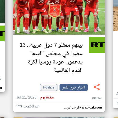
بينهم ممثلو 7 دول عربية.. 13
عضوا في مجلس "الفيفا"
يدعمون عودة روسيا لكرة
القدم العالمية
ZI
اخبار جزر القمر
Politics
om
Jul 11, 2026
منذ ٢٨ يوم
EE45AI
عدد الكلمات: ٢٢٦
•
arabic.rt.com
ار تي عربي