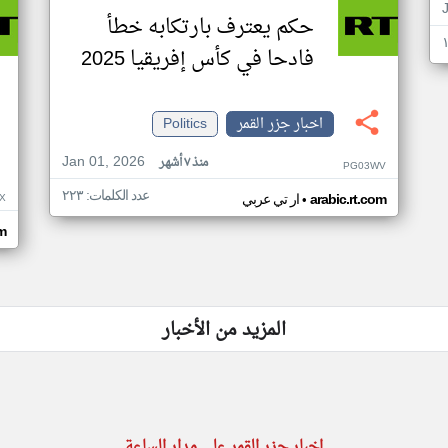
حكم يعترف بارتكابه خطأ
فادحا في كأس إفريقيا 2025
اخبار جزر القمر
Politics
Jan 01, 2026
منذ ٧ أشهر
PG03WV
عدد الكلمات: ٢٢٣
•
X
arabic.rt.com
ار تي عربي
om
المزيد من الأخبار
اخبار جزر القمر على مدار الساعة