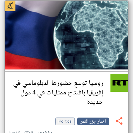
روسيا توسع حضورها الدبلوماسي في
إفريقيا بافتتاح ممثليات في 4 دول
جديدة
اخبار جزر القمر
Politics
Jun 01, 2026