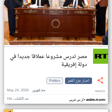
مصر تدرس مشروعا عملاقا جديدا في
دولة إفريقية
اخبار جزر القمر
Politics
May 24, 2026
منذ شهرين
NH91ES
عدد الكلمات: ٢٥٤
•
arabic.rt.com
ار تي عربي