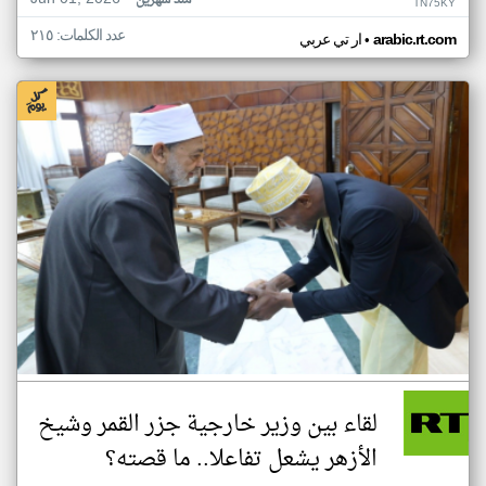
منذ شهرين
TN75KY
عدد الكلمات: ٢١٥
•
arabic.rt.com
ار تي عربي
لقاء بين وزير خارجية جزر القمر وشيخ
الأزهر يشعل تفاعلا.. ما قصته؟