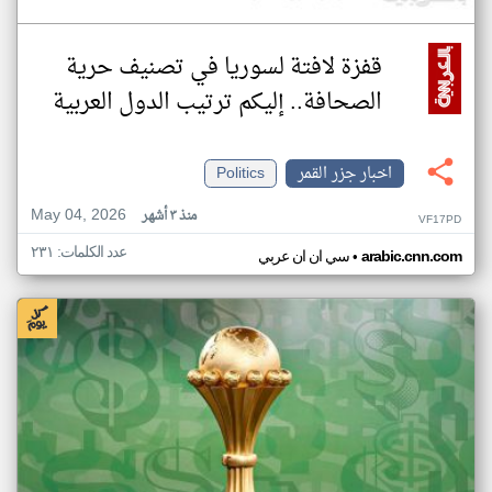
قفزة لافتة لسوريا في تصنيف حرية
الصحافة.. إليكم ترتيب الدول العربية
اخبار جزر القمر
Politics
May 04, 2026
منذ ٣ أشهر
VF17PD
عدد الكلمات: ٢٣١
•
arabic.cnn.com
سي ان ان عربي