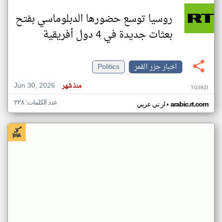
روسيا توسع حضورها الدبلوماسي بفتح
بعثات جديدة في 4 دول أفريقية
اخبار جزر القمر
Politics
Jun 30, 2026
منذ شهر
TG39ZI
عدد الكلمات: ٢٢٨
•
arabic.rt.com
ار تي عربي