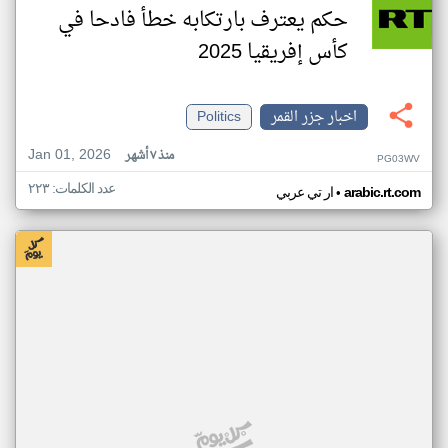
حكم يعترف بارتكابه خطأ فادحا في
كأس إفريقيا 2025
اخبار جزر القمر
Politics
Jan 01, 2026
منذ ٧ أشهر
PG03WV
عدد الكلمات: ٢٢٣
•
arabic.rt.com
ار تي عربي