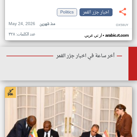
اخبار جزر القمر
Politics
May 24, 2026
منذ شهرين
OX58UY
عدد الكلمات: ٣٢٨
•
arabic.rt.com
ار تي عربي
أخر ساعة في اخبار جزر القمر