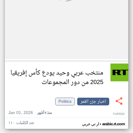
منتخب عربي وحيد يودع كأس إفريقيا
2025 من دور المجموعات
اخبار جزر القمر
Politics
Jan 01, 2026
منذ ٧ أشهر
YU55DX
عدد الكلمات: ١١٠
•
arabic.rt.com
ار تي عربي