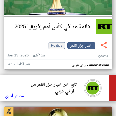
قائمة هدافي كأس أمم إفريقيا 2025
اخبار جزر القمر
Politics
Jan 19, 2026
منذ ٦ أشهر
QG60YL
عدد الكلمات: ١٤١
•
arabic.rt.com
ار تي عربي
تابع اخر اخبار جزر القمر من
ار تي عربي
مصادر أخرى