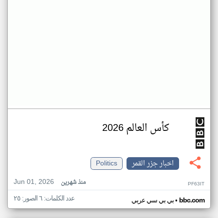
كأس العالم 2026
اخبار جزر القمر
Politics
Jun 01, 2026
منذ شهرين
PF63IT
عدد الكلمات: ٦ الصور: ٢٥
•
bbc.com
بي بي سي عربي