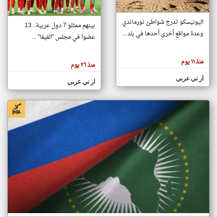
اليونيسكو تدرج شواطئ نورماندي
بينهم ممثلو 7 دول عربية.. 13
klyoum.com
وعدة مواقع أخرى أحدها في بلد ...
تغيير الدولة
عضوا في مجلس "الفيفا" ...
تعبر
مصادر الأخبار من جزر القمر
المقالات
الموجوده
اخبار جزر القمر على مدار الساعة
منذ ١١ يوم
هنا عن
منذ ٢٦ يوم
وجهة
نظر
أهم اخبار جزر القمر العاجلة والمباشرة
ار تي عربي
كاتبيها.
ار تي عربي