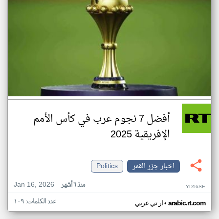
أفضل 7 نجوم عرب في كأس الأمم
الإفريقية 2025
اخبار جزر القمر
Politics
Jan 16, 2026
منذ ٦ أشهر
YD16SE
عدد الكلمات: ١٠٩
•
arabic.rt.com
ار تي عربي