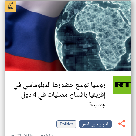
روسيا توسع حضورها الدبلوماسي في
إفريقيا بافتتاح ممثليات في 4 دول
جديدة
اخبار جزر القمر
Politics
Jun 01, 2026