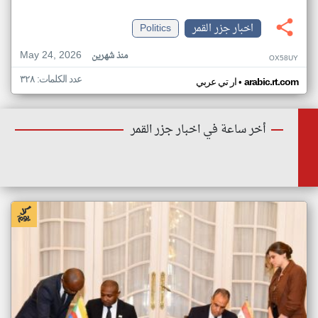
اخبار جزر القمر
Politics
May 24, 2026
منذ شهرين
OX58UY
عدد الكلمات: ٣٢٨
•
arabic.rt.com
ار تي عربي
أخر ساعة في اخبار جزر القمر