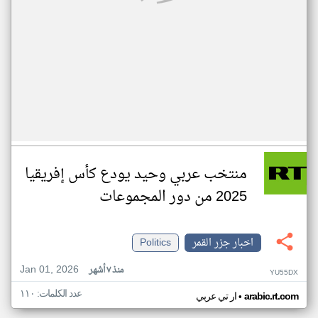
منتخب عربي وحيد يودع كأس إفريقيا
2025 من دور المجموعات
اخبار جزر القمر
Politics
Jan 01, 2026
منذ ٧ أشهر
YU55DX
عدد الكلمات: ١١٠
•
arabic.rt.com
ار تي عربي