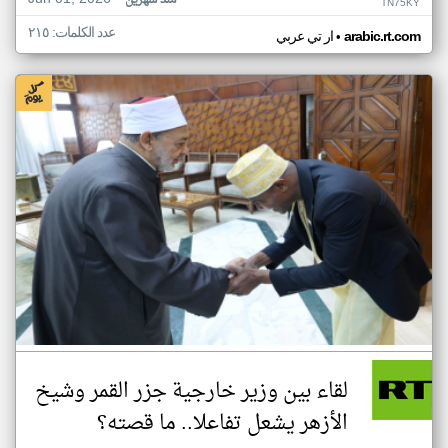
منذ شهرين
TN75KY
عدد الكلمات: ٢١٥
•
arabic.rt.com
ار تي عربي
لقاء بين وزير خارجية جزر القمر وشيخ
الأزهر يشعل تفاعلا.. ما قصته؟