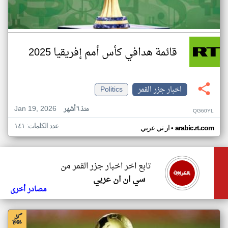
قائمة هدافي كأس أمم إفريقيا 2025
اخبار جزر القمر
Politics
Jan 19, 2026
منذ ٦ أشهر
QG60YL
عدد الكلمات: ١٤١
•
arabic.rt.com
ار تي عربي
تابع اخر اخبار جزر القمر من
سي ان ان عربي
مصادر أخرى