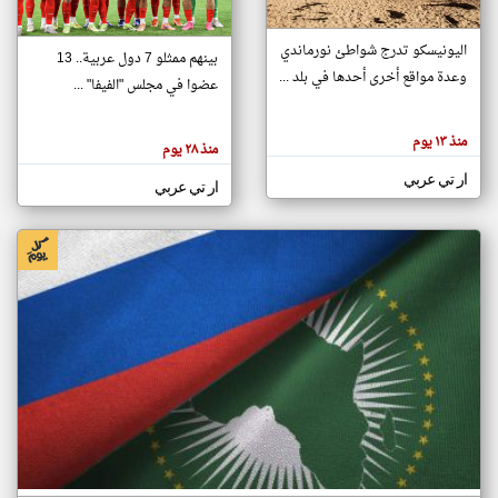
اليونيسكو تدرج شواطئ نورماندي
بينهم ممثلو 7 دول عربية.. 13
klyoum.com
وعدة مواقع أخرى أحدها في بلد ...
تغيير الدولة
عضوا في مجلس "الفيفا" ...
تعبر
مصادر الأخبار من جزر القمر
المقالات
الموجوده
اخبار جزر القمر على مدار الساعة
منذ ١٣ يوم
هنا عن
منذ ٢٨ يوم
وجهة
نظر
أهم اخبار جزر القمر العاجلة والمباشرة
ار تي عربي
كاتبيها.
ار تي عربي