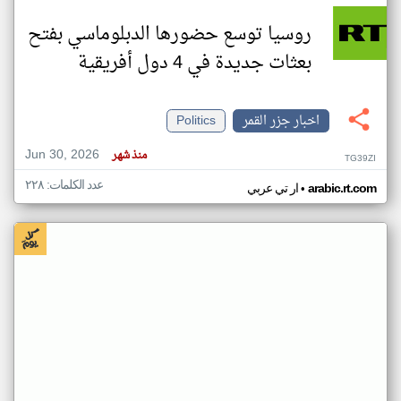
روسيا توسع حضورها الدبلوماسي بفتح
بعثات جديدة في 4 دول أفريقية
اخبار جزر القمر
Politics
Jun 30, 2026
منذ شهر
TG39ZI
عدد الكلمات: ٢٢٨
•
arabic.rt.com
ار تي عربي