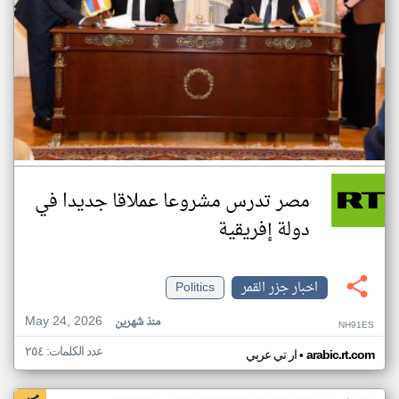
مصر تدرس مشروعا عملاقا جديدا في
دولة إفريقية
اخبار جزر القمر
Politics
May 24, 2026
منذ شهرين
NH91ES
عدد الكلمات: ٢٥٤
•
arabic.rt.com
ار تي عربي