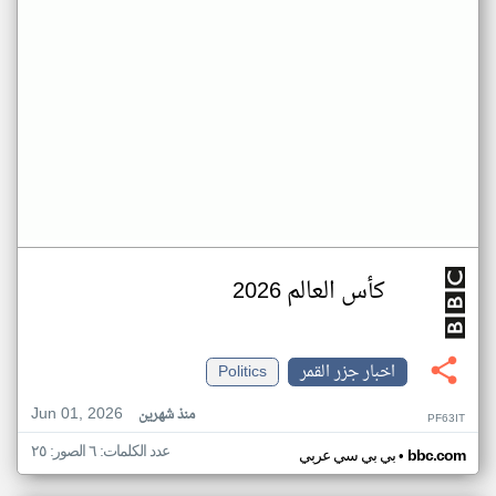
كأس العالم 2026
اخبار جزر القمر
Politics
Jun 01, 2026
منذ شهرين
PF63IT
عدد الكلمات: ٦ الصور: ٢٥
•
bbc.com
بي بي سي عربي