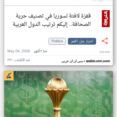
قفزة لافتة لسوريا في تصنيف حرية
الصحافة.. إليكم ترتيب الدول العربية
اخبار جزر القمر
Politics
May 04, 2026
منذ ٣ أشهر
VF17PD
عدد الكلمات: ٢٣١
•
arabic.cnn.com
سي ان ان عربي