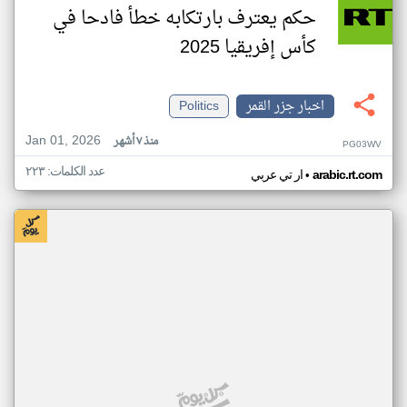
حكم يعترف بارتكابه خطأ فادحا في
كأس إفريقيا 2025
اخبار جزر القمر
Politics
Jan 01, 2026
منذ ٧ أشهر
PG03WV
عدد الكلمات: ٢٢٣
•
arabic.rt.com
ار تي عربي