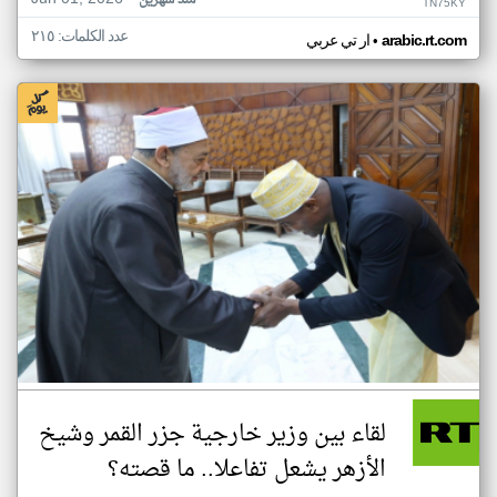
منذ شهرين
TN75KY
عدد الكلمات: ٢١٥
•
arabic.rt.com
ار تي عربي
لقاء بين وزير خارجية جزر القمر وشيخ
الأزهر يشعل تفاعلا.. ما قصته؟