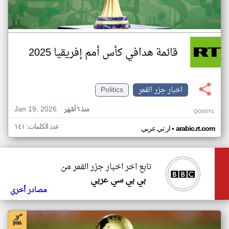
قائمة هدافي كأس أمم إفريقيا 2025
اخبار جزر القمر
Politics
Jan 19, 2026
منذ ٦ أشهر
QG60YL
عدد الكلمات: ١٤١
•
arabic.rt.com
ار تي عربي
تابع اخر اخبار جزر القمر من
بي بي سي عربي
مصادر أخرى