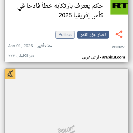
حكم يعترف بارتكابه خطأ فادحا في
كأس إفريقيا 2025
اخبار جزر القمر
Politics
Jan 01, 2026
منذ ٧ أشهر
PG03WV
عدد الكلمات: ٢٢٣
•
arabic.rt.com
ار تي عربي