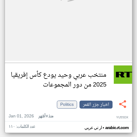
منتخب عربي وحيد يودع كأس إفريقيا
2025 من دور المجموعات
اخبار جزر القمر
Politics
Jan 01, 2026
منذ ٧ أشهر
YU55DX
عدد الكلمات: ١١٠
•
arabic.rt.com
ار تي عربي