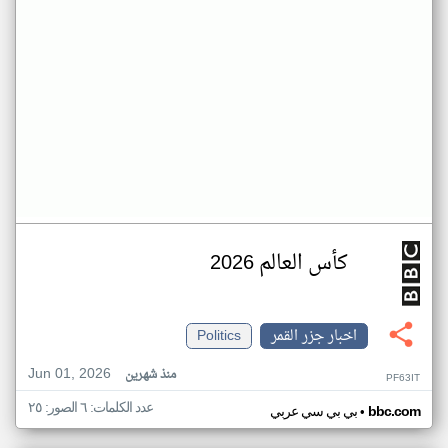
كأس العالم 2026
اخبار جزر القمر
Politics
Jun 01, 2026
منذ شهرين
PF63IT
عدد الكلمات: ٦ الصور: ٢٥
•
bbc.com
بي بي سي عربي