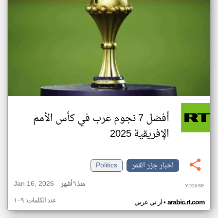
أفضل 7 نجوم عرب في كأس الأمم
الإفريقية 2025
اخبار جزر القمر
Politics
Jan 16, 2026
منذ ٦ أشهر
YD16SE
عدد الكلمات: ١٠٩
•
arabic.rt.com
ار تي عربي