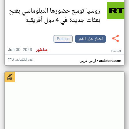
روسيا توسع حضورها الدبلوماسي بفتح
بعثات جديدة في 4 دول أفريقية
اخبار جزر القمر
Politics
Jun 30, 2026
منذ شهر
TG39ZI
عدد الكلمات: ٢٢٨
•
arabic.rt.com
ار تي عربي