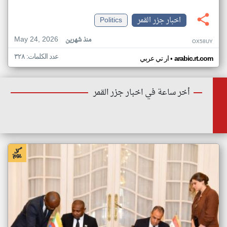
اخبار جزر القمر
Politics
May 24, 2026
منذ شهرين
OX58UY
عدد الكلمات: ٣٢٨
•
arabic.rt.com
ار تي عربي
أخر ساعة في اخبار جزر القمر