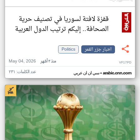
قفزة لافتة لسوريا في تصنيف حرية
الصحافة.. إليكم ترتيب الدول العربية
اخبار جزر القمر
Politics
May 04, 2026
منذ ٣ أشهر
VF17PD
عدد الكلمات: ٢٣١
•
arabic.cnn.com
سي ان ان عربي