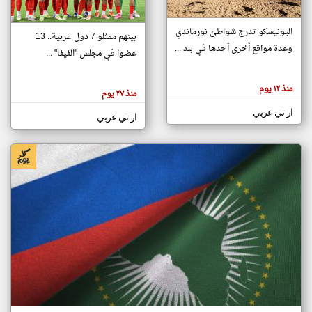
اليونيسكو تدرج شواطئ نورماندي
بينهم ممثلو 7 دول عربية.. 13
klyoum.com
وعدة مواقع أخرى أحدها في بلد ...
تغيير الدولة
عضوا في مجلس "الفيفا" ...
تعبر
مصادر الأخبار من جزر القمر
المقالات
الموجوده
اخبار جزر القمر على مدار الساعة
منذ ١٢ يوم
هنا عن
منذ ٢٧ يوم
وجهة
نظر
أهم اخبار جزر القمر العاجلة والمباشرة
ار تي عربي
كاتبيها.
ار تي عربي