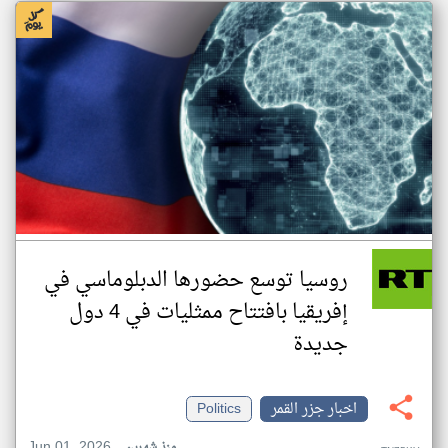
روسيا توسع حضورها الدبلوماسي في
إفريقيا بافتتاح ممثليات في 4 دول
جديدة
اخبار جزر القمر
Politics
Jun 01, 2026