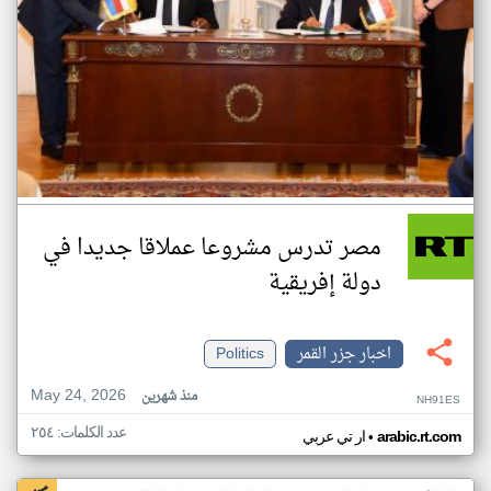
مصر تدرس مشروعا عملاقا جديدا في
دولة إفريقية
اخبار جزر القمر
Politics
May 24, 2026
منذ شهرين
NH91ES
عدد الكلمات: ٢٥٤
•
arabic.rt.com
ار تي عربي