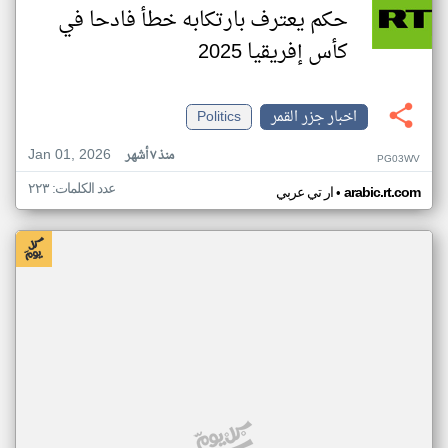
حكم يعترف بارتكابه خطأ فادحا في
كأس إفريقيا 2025
اخبار جزر القمر
Politics
Jan 01, 2026
منذ ٧ أشهر
PG03WV
عدد الكلمات: ٢٢٣
•
arabic.rt.com
ار تي عربي