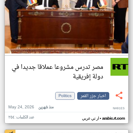
مصر تدرس مشروعا عملاقا جديدا في
دولة إفريقية
اخبار جزر القمر
Politics
May 24, 2026
منذ شهرين
NH91ES
عدد الكلمات: ٢٥٤
•
arabic.rt.com
ار تي عربي