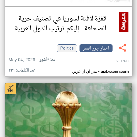
قفزة لافتة لسوريا في تصنيف حرية
الصحافة.. إليكم ترتيب الدول العربية
اخبار جزر القمر
Politics
May 04, 2026
منذ ٣ أشهر
VF17PD
عدد الكلمات: ٢٣١
•
arabic.cnn.com
سي ان ان عربي