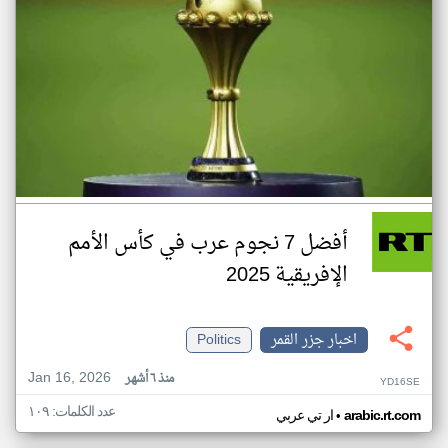
أفضل 7 نجوم عرب في كأس الأمم
الإفريقية 2025
اخبار جزر القمر
Politics
Jan 16, 2026
منذ ٦ أشهر
YD16SE
عدد الكلمات: ١٠٩
•
arabic.rt.com
ار تي عربي