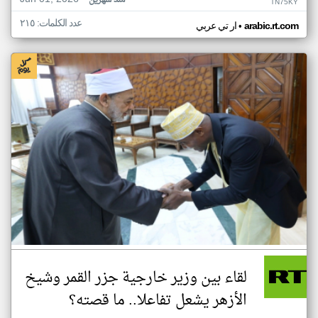
منذ شهرين
TN75KY
عدد الكلمات: ٢١٥
•
arabic.rt.com
ار تي عربي
لقاء بين وزير خارجية جزر القمر وشيخ
الأزهر يشعل تفاعلا.. ما قصته؟