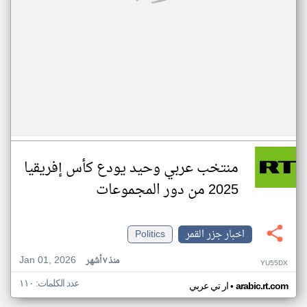
منتخب عربي وحيد يودع كأس إفريقيا
2025 من دور المجموعات
اخبار جزر القمر
Politics
Jan 01, 2026
منذ ٧ أشهر
YU55DX
عدد الكلمات: ١١٠
•
arabic.rt.com
ار تي عربي