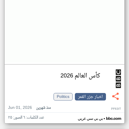
كأس العالم 2026
اخبار جزر القمر
Politics
Jun 01, 2026
منذ شهرين
PF63IT
عدد الكلمات: ٦ الصور: ٢٥
•
bbc.com
بي بي سي عربي