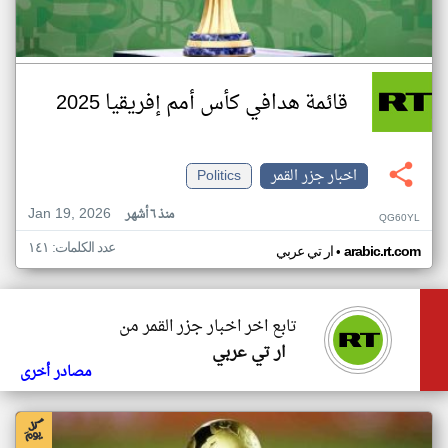
قائمة هدافي كأس أمم إفريقيا 2025
اخبار جزر القمر
Politics
Jan 19, 2026
منذ ٦ أشهر
QG60YL
عدد الكلمات: ١٤١
•
arabic.rt.com
ار تي عربي
تابع اخر اخبار جزر القمر من
ار تي عربي
مصادر أخرى