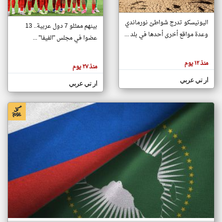
اليونيسكو تدرج شواطئ نورماندي
بينهم ممثلو 7 دول عربية.. 13
klyoum.com
وعدة مواقع أخرى أحدها في بلد ...
تغيير الدولة
عضوا في مجلس "الفيفا" ...
تعبر
مصادر الأخبار من جزر القمر
المقالات
الموجوده
اخبار جزر القمر على مدار الساعة
منذ ١٢ يوم
هنا عن
منذ ٢٧ يوم
وجهة
نظر
أهم اخبار جزر القمر العاجلة والمباشرة
ار تي عربي
كاتبيها.
ار تي عربي