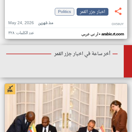
اخبار جزر القمر
Politics
May 24, 2026
منذ شهرين
OX58UY
عدد الكلمات: ٣٢٨
•
arabic.rt.com
ار تي عربي
أخر ساعة في اخبار جزر القمر