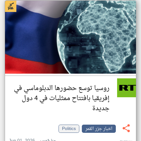
روسيا توسع حضورها الدبلوماسي في
إفريقيا بافتتاح ممثليات في 4 دول
جديدة
اخبار جزر القمر
Politics
Jun 01, 2026