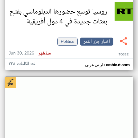
روسيا توسع حضورها الدبلوماسي بفتح
بعثات جديدة في 4 دول أفريقية
اخبار جزر القمر
Politics
Jun 30, 2026
منذ شهر
TG39ZI
عدد الكلمات: ٢٢٨
•
arabic.rt.com
ار تي عربي