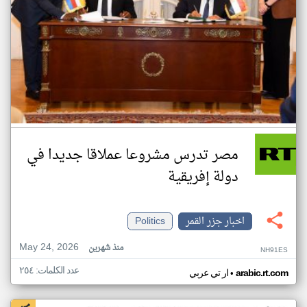
مصر تدرس مشروعا عملاقا جديدا في
دولة إفريقية
اخبار جزر القمر
Politics
May 24, 2026
منذ شهرين
NH91ES
عدد الكلمات: ٢٥٤
•
arabic.rt.com
ار تي عربي