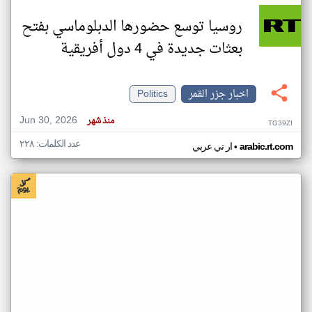
روسيا توسع حضورها الدبلوماسي بفتح
بعثات جديدة في 4 دول أفريقية
اخبار جزر القمر
Politics
Jun 30, 2026
منذ شهر
TG39ZI
عدد الكلمات: ٢٢٨
•
arabic.rt.com
ار تي عربي