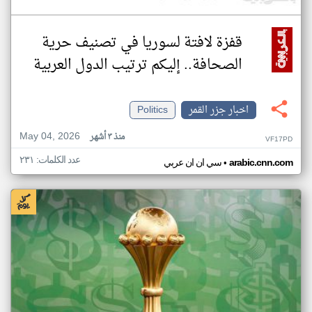
قفزة لافتة لسوريا في تصنيف حرية
الصحافة.. إليكم ترتيب الدول العربية
اخبار جزر القمر
Politics
May 04, 2026
منذ ٣ أشهر
VF17PD
عدد الكلمات: ٢٣١
•
arabic.cnn.com
سي ان ان عربي