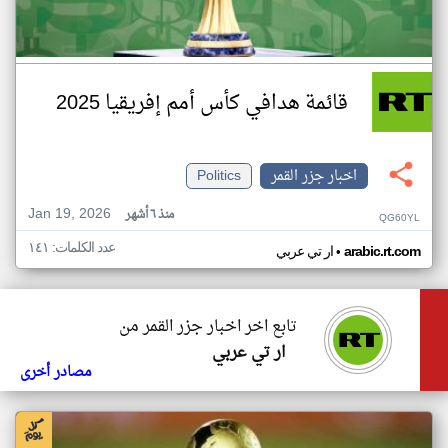
قائمة هدافي كأس أمم إفريقيا 2025
اخبار جزر القمر
Politics
Jan 19, 2026
منذ ٦ أشهر
QG60YL
عدد الكلمات: ١٤١
•
arabic.rt.com
ار تي عربي
تابع اخر اخبار جزر القمر من
ار تي عربي
مصادر أخرى