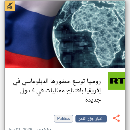
روسيا توسع حضورها الدبلوماسي في
إفريقيا بافتتاح ممثليات في 4 دول
جديدة
اخبار جزر القمر
Politics
Jun 01, 2026