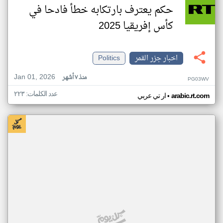
حكم يعترف بارتكابه خطأ فادحا في
كأس إفريقيا 2025
اخبار جزر القمر
Politics
Jan 01, 2026
منذ ٧ أشهر
PG03WV
عدد الكلمات: ٢٢٣
•
arabic.rt.com
ار تي عربي