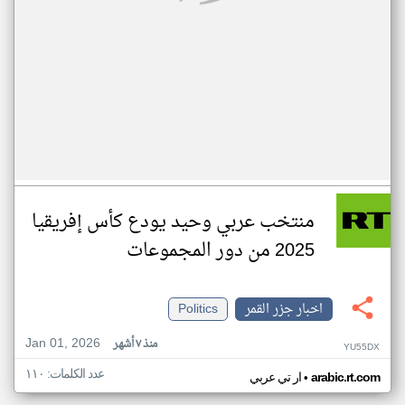
منتخب عربي وحيد يودع كأس إفريقيا
2025 من دور المجموعات
اخبار جزر القمر
Politics
Jan 01, 2026
منذ ٧ أشهر
YU55DX
عدد الكلمات: ١١٠
•
arabic.rt.com
ار تي عربي