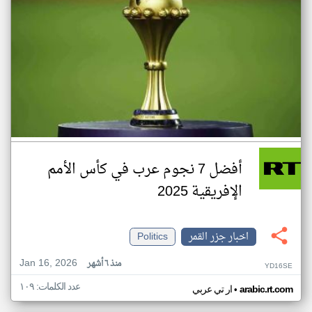
أفضل 7 نجوم عرب في كأس الأمم
الإفريقية 2025
اخبار جزر القمر
Politics
Jan 16, 2026
منذ ٦ أشهر
YD16SE
عدد الكلمات: ١٠٩
•
arabic.rt.com
ار تي عربي