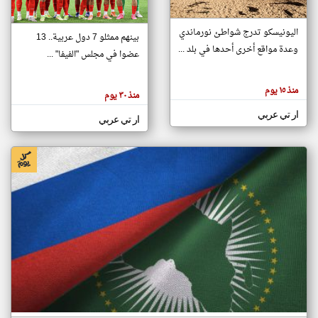
اليونيسكو تدرج شواطئ نورماندي
بينهم ممثلو 7 دول عربية.. 13
klyoum.com
وعدة مواقع أخرى أحدها في بلد ...
تغيير الدولة
عضوا في مجلس "الفيفا" ...
تعبر
مصادر الأخبار من جزر القمر
المقالات
الموجوده
اخبار جزر القمر على مدار الساعة
منذ ١٥ يوم
هنا عن
منذ ٣٠ يوم
وجهة
نظر
أهم اخبار جزر القمر العاجلة والمباشرة
ار تي عربي
كاتبيها.
ار تي عربي