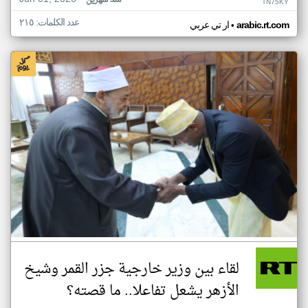
منذ شهرين
TN75KY
عدد الكلمات: ٢١٥
•
arabic.rt.com
ار تي عربي
لقاء بين وزير خارجية جزر القمر وشيخ
الأزهر يشعل تفاعلا.. ما قصته؟