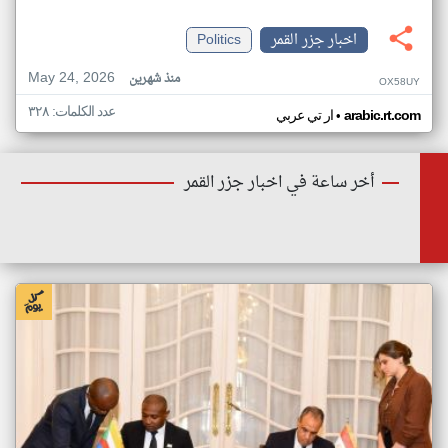
اخبار جزر القمر
Politics
May 24, 2026
منذ شهرين
OX58UY
عدد الكلمات: ٣٢٨
•
arabic.rt.com
ار تي عربي
أخر ساعة في اخبار جزر القمر