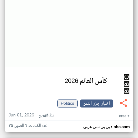
كأس العالم 2026
اخبار جزر القمر
Politics
Jun 01, 2026
منذ شهرين
PF63IT
عدد الكلمات: ٦ الصور: ٢٥
•
bbc.com
بي بي سي عربي