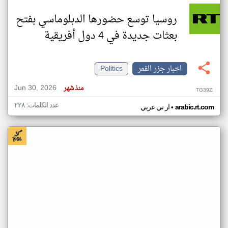
روسيا توسع حضورها الدبلوماسي بفتح
بعثات جديدة في 4 دول أفريقية
اخبار جزر القمر
Politics
Jun 30, 2026
منذ شهر
TG39ZI
عدد الكلمات: ٢٢٨
•
arabic.rt.com
ار تي عربي