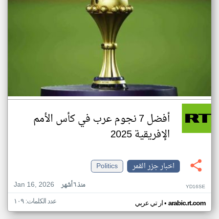
أفضل 7 نجوم عرب في كأس الأمم
الإفريقية 2025
اخبار جزر القمر
Politics
Jan 16, 2026
منذ ٦ أشهر
YD16SE
عدد الكلمات: ١٠٩
•
arabic.rt.com
ار تي عربي