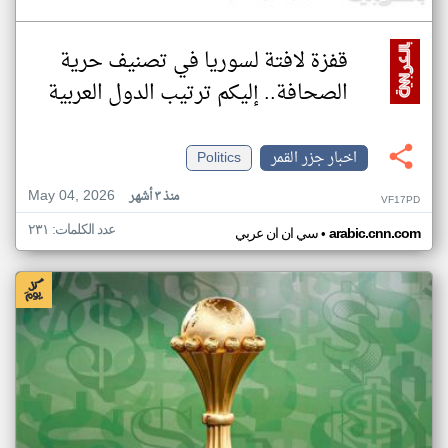
قفزة لافتة لسوريا في تصنيف حرية
الصحافة.. إليكم ترتيب الدول العربية
اخبار جزر القمر
Politics
May 04, 2026
منذ ٣ أشهر
VF17PD
عدد الكلمات: ٢٣١
•
arabic.cnn.com
سي ان ان عربي