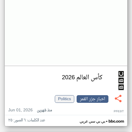
كأس العالم 2026
اخبار جزر القمر
Politics
Jun 01, 2026
منذ شهرين
PF63IT
عدد الكلمات: ٦ الصور: ٢٥
•
bbc.com
بي بي سي عربي