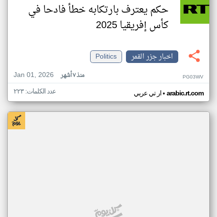
حكم يعترف بارتكابه خطأ فادحا في
كأس إفريقيا 2025
اخبار جزر القمر
Politics
Jan 01, 2026
منذ ٧ أشهر
PG03WV
عدد الكلمات: ٢٢٣
•
arabic.rt.com
ار تي عربي