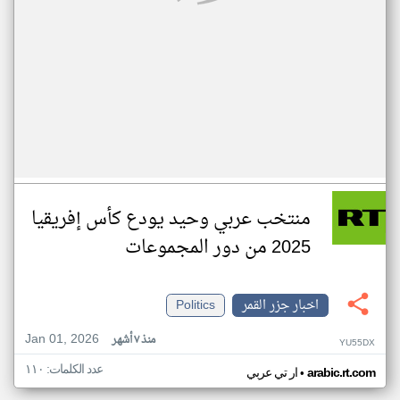
منتخب عربي وحيد يودع كأس إفريقيا
2025 من دور المجموعات
اخبار جزر القمر
Politics
Jan 01, 2026
منذ ٧ أشهر
YU55DX
عدد الكلمات: ١١٠
•
arabic.rt.com
ار تي عربي