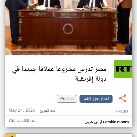
مصر تدرس مشروعا عملاقا جديدا في
دولة إفريقية
اخبار جزر القمر
Politics
May 24, 2026
منذ شهرين
NH91ES
عدد الكلمات: ٢٥٤
•
arabic.rt.com
ار تي عربي