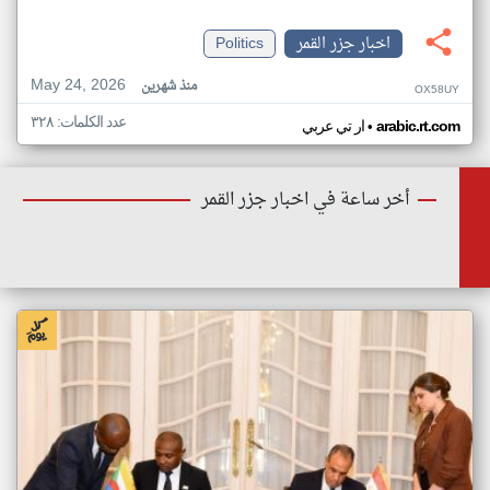
اخبار جزر القمر
Politics
May 24, 2026
منذ شهرين
OX58UY
عدد الكلمات: ٣٢٨
•
arabic.rt.com
ار تي عربي
أخر ساعة في اخبار جزر القمر