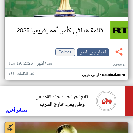
قائمة هدافي كأس أمم إفريقيا 2025
اخبار جزر القمر
Politics
Jan 19, 2026
منذ ٦ أشهر
QG60YL
عدد الكلمات: ١٤١
•
arabic.rt.com
ار تي عربي
تابع اخر اخبار جزر القمر من
وطن يغرد خارج السرب
مصادر أخرى