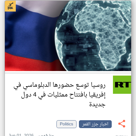
روسيا توسع حضورها الدبلوماسي في
إفريقيا بافتتاح ممثليات في 4 دول
جديدة
اخبار جزر القمر
Politics
Jun 01, 2026