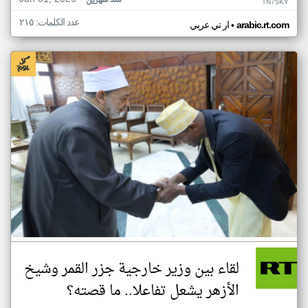
منذ شهرين
TN75KY
عدد الكلمات: ٢١٥
•
arabic.rt.com
ار تي عربي
لقاء بين وزير خارجية جزر القمر وشيخ
الأزهر يشعل تفاعلا.. ما قصته؟