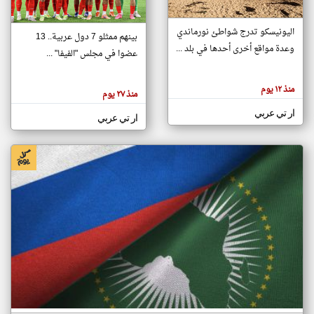
اليونيسكو تدرج شواطئ نورماندي
بينهم ممثلو 7 دول عربية.. 13
klyoum.com
وعدة مواقع أخرى أحدها في بلد ...
تغيير الدولة
عضوا في مجلس "الفيفا" ...
تعبر
مصادر الأخبار من جزر القمر
المقالات
الموجوده
اخبار جزر القمر على مدار الساعة
منذ ١٢ يوم
هنا عن
منذ ٢٧ يوم
وجهة
نظر
أهم اخبار جزر القمر العاجلة والمباشرة
ار تي عربي
كاتبيها.
ار تي عربي